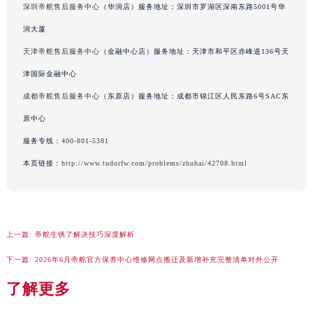
深圳帝舵售后服务中心
（华润店）服务地址：深圳市罗湖区深南东路5001号华
河南省洛阳市西工区中州中路与解放路交叉口帝舵售后服务中心（需提前预约）
河南省漯河市源汇区交通路帝舵售后服务中心（需提前预约）
润大厦
河南省南阳市宛城区范蠡东路与南都路交叉口帝舵售后服务中心（需提前预约）
天津帝舵售后服务中心
（金融中心店）服务地址：天津市和平区赤峰道136号天
河南省平顶山市卫东区建设路帝舵售后服务中心（需提前预约）
津国际金融中心
河南省濮阳市大华龙区开州路绿城路交叉口帝舵售后服务中心（需提前预约）
成都帝舵售后服务中心
（东原店）服务地址：成都市锦江区人民东路6号SAC东
河南省三门峡市湖滨区和平路帝舵售后服务中心（需提前预约）
原中心
河南省商丘市梁园区神火大道帝舵售后服务中心（需提前预约）
服务专线：
400-801-5381
河南省新乡市红旗区人民路帝舵售后服务中心（需提前预约）
本页链接：
http://www.tudorfw.com/problems/zhuhai/42708.html
河南省信阳市浉河区东方红大道帝舵售后服务中心（需提前预约）
河南省许昌市魏都区建安大道与八龙路交叉口帝舵售后服务中心（需提前预约）
河南省郑州市二七区民主路10号华润大厦29层2905室帝舵售后服务中心（需提前预约）
河南省周口市川汇区七一路帝舵售后服务中心（需提前预约）
上一篇:
帝舵生锈了解决技巧深度解析
河南省驻马店市驿城区乐山大道与置地大道交叉口帝舵售后服务中心（需提前预约）
下一篇:
2026年6月帝舵官方保养中心维修网点搬迁及新增补充完整清单对外公开
湖北省鄂州市鄂城区文星大道帝舵售后服务中心（需提前预约）
湖北省黄冈市黄州区赤壁大道帝舵售后服务中心（需提前预约）
了解更多
湖北省黄石市黄石港区武汉路帝舵售后服务中心（需提前预约）