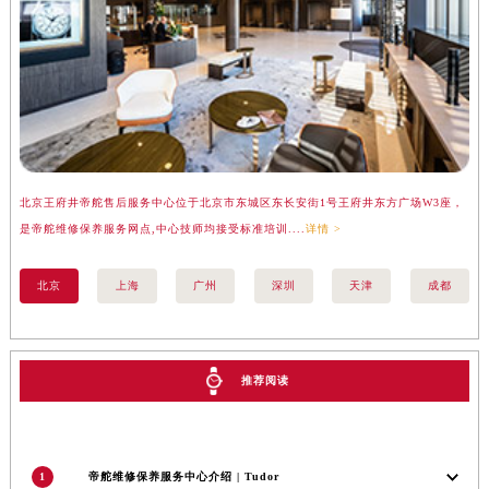
湖南省永州市冷水滩区永州大道与中兴路交叉口帝舵售后服务中心（需提前预约）
湖南省岳阳市岳阳楼区东茅岭路帝舵售后服务中心（需提前预约）
湖南省张家界市永定区解放路帝舵售后服务中心（需提前预约）
湖南省长沙市芙蓉区建湘路393号世茂环球金融中心写字楼10层1013室帝舵售后服务中心（需提前预约）
湖南省株洲市芦淞区建设南路帝舵售后服务中心（需提前预约）
甘肃省白银市白银区北京路帝舵售后服务中心（需提前预约）
甘肃省定西市安定区解放路帝舵售后服务中心（需提前预约）
北京王府井帝舵售后服务中心位于北京市东城区东长安街1号王府井东方广场W3座，
上
甘肃省敦煌市沙州镇阳关中路帝舵售后服务中心（需提前预约）
是帝舵维修保养服务网点,中心技师均接受标准培训....
详情 >
务
甘肃省合作市人民街帝舵售后服务中心（需提前预约）
北京
上海
广州
深圳
天津
成都
甘肃省嘉峪关市雄关区新华中路帝舵售后服务中心（需提前预约）
甘肃省金昌市金川区北京路帝舵售后服务中心（需提前预约）
甘肃省酒泉市肃州区西大街帝舵售后服务中心（需提前预约）
甘肃省临夏市城南街道团结路帝舵售后服务中心（需提前预约）
推荐阅读
甘肃省陇南市武都区人民路帝舵售后服务中心（需提前预约）
甘肃省平凉市崆峒区西大街帝舵售后服务中心（需提前预约）
甘肃省庆阳市西峰区南大街帝舵售后服务中心（需提前预约）
1
帝舵维修保养服务中心介绍 | Tudor