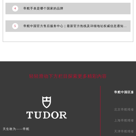
新疆维吾尔自治区双河市光明路帝舵售后服务中心（需提前预约）
4
帝舵手表是哪个国家的品牌
新疆维吾尔自治区塔城市塔城地区闻琴路帝舵售后服务中心（需提前预约）
新疆维吾尔自治区铁门关市兴疆路帝舵售后服务中心（需提前预约）
5
帝舵中国官方售后服务中心｜最新官方热线及详细地址权威信息通知（2026年7月最新）
新疆维吾尔自治区图木舒克市图木舒克市中兴街帝舵售后服务中心（需提前预约）
新疆维吾尔自治区吐鲁番市高昌区文化中路文化中路帝舵售后服务中心（需提前预约）
新疆维吾尔自治区乌苏市乌鲁木齐北路帝舵售后服务中心（需提前预约）
新疆维吾尔自治区五家渠市长征西街帝舵售后服务中心（需提前预约）
新疆维吾尔自治区新星市东风路帝舵售后服务中心（需提前预约）
新疆维吾尔自治区伊宁市解放西路帝舵售后服务中心（需提前预约）
轻轻滑动下方栏目探索更多精彩内容
贵州省安顺市西秀区中华南路帝舵售后服务中心（需提前预约）
贵州省毕节市七星关区松山路帝舵售后服务中心（需提前预约）
帝舵中国区服
贵州省六盘水市钟山区钟山大道帝舵售后服务中心（需提前预约）
贵州省黔东南苗族侗族自治州凯里市北京西路帝舵售后服务中心（需提前预约）
北京帝舵维修
贵州省黔西南布依族苗族自治州兴义市大道与桔香路交汇处帝舵售后服务中心（需提前预约）
上海帝舵维修
贵州省铜仁市碧江区民主路帝舵售后服务中心（需提前预约）
天生敢为——帝舵
贵州省遵义市红花岗区共青大道与嵩山路交叉口帝舵售后服务中心（需提前预约）
天津帝舵维修