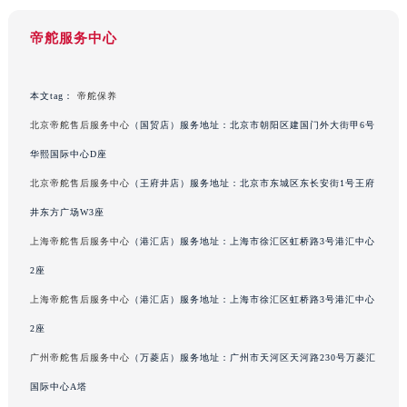
海南省东方市八所镇解放西路帝舵售后服务中心（需提前预约）
海南省琼海市嘉积镇东风路帝舵售后服务中心（需提前预约）
帝舵服务中心
海南省三沙市西沙区西沙群岛永兴岛北京路帝舵售后服务中心（需提前预约）
海南省三亚市吉阳区迎宾路帝舵售后服务中心（需提前预约）
本文tag：
帝舵保养
海南省万宁市万城镇解放路帝舵售后服务中心（需提前预约）
北京帝舵售后服务中心
（国贸店）服务地址：北京市朝阳区建国门外大街甲6号
海南省文昌市文城镇教育东路帝舵售后服务中心（需提前预约）
华熙国际中心D座
海南省五指山市通什镇三月三大道帝舵售后服务中心（需提前预约）
北京帝舵售后服务中心
（王府井店）服务地址：北京市东城区东长安街1号王府
香港特别行政区尖沙咀区油尖旺区广东道帝舵售后服务中心（需提前预约）
井东方广场W3座
香港特别行政区金钟区中西区金钟道帝舵售后服务中心（需提前预约）
香港特别行政区九龙区油尖旺区弥敦道帝舵售后服务中心（需提前预约）
上海帝舵售后服务中心
（港汇店）服务地址：上海市徐汇区虹桥路3号港汇中心
香港特别行政区铜锣湾区湾仔区轩尼诗道帝舵售后服务中心（需提前预约）
2座
河南省安阳市文峰区解放大道帝舵售后服务中心（需提前预约）
上海帝舵售后服务中心
（港汇店）服务地址：上海市徐汇区虹桥路3号港汇中心
河南省鹤壁市淇滨区九州路帝舵售后服务中心（需提前预约）
2座
河南省济源市沁园街道济水大道帝舵售后服务中心（需提前预约）
广州帝舵售后服务中心
（万菱店）服务地址：广州市天河区天河路230号万菱汇
河南省焦作市解放区解放路帝舵售后服务中心（需提前预约）
国际中心A塔
河南省开封市鼓楼区中山路帝舵售后服务中心（需提前预约）