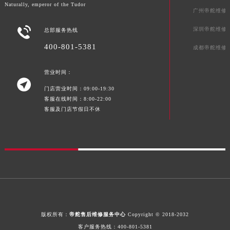
Naturally, emperor of the Tudor
四川省阿坝州市马尔康市团结街帝舵售后服务中心（需提前预约）
广州帝舵维修
四川省巴中市巴州区江北大道帝舵售后服务中心（需提前预约）

深圳帝舵维修
总部服务热线
四川省成都市锦江区人民东路6号SAC东原中心24层2406B室帝舵售后服务中心（需提前预约）
400-801-5381
成都帝舵维修
四川省达州市通川区中心广场、老车坝帝舵售后服务中心（需提前预约）
四川省德阳市旌阳区长江西路、南街帝舵售后服务中心（需提前预约）
营业时间：
四川省甘孜州市康定市情歌广场、箭炉街帝舵售后服务中心（需提前预约）

门店营业时间：09:00-19:30
四川省广安市广安区建安南路帝舵售后服务中心（需提前预约）
客服在线时间：8:00-22:00
四川省广元市利州区老城南北街、东大街帝舵售后服务中心（需提前预约）
客服及门店节假日不休
四川省乐山市市中区嘉定中路帝舵售后服务中心（需提前预约）
四川省凉山州市西昌市大巷口下街帝舵售后服务中心（需提前预约）
四川省泸州市江阳区治平路帝舵售后服务中心（需提前预约）
四川省眉山市东坡区三苏路帝舵售后服务中心（需提前预约）
四川省绵阳市涪城区翠花街帝舵售后服务中心（需提前预约）
四川省南充市高坪区江东大道帝舵售后服务中心（需提前预约）
四川省内江市东兴区汉安大道帝舵售后服务中心（需提前预约）
版权所有：
帝舵售后维修服务中心
Copyright © 2018-2032
四川省攀枝花市东区三线大道北段帝舵售后服务中心（需提前预约）
客户服务热线：
400-801-5381