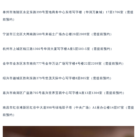
贵阳市南明区都司高架桥路33号亨特国际金融中心14楼14D（需提前预约）
昆明市盘龙区北京路928号同德昆明广场写字楼10层06室（需提前预约）
泰州市海陵区永定东路399号置地商务中心东塔写字楼（华润万象城）17层1706室（需提
前预约）
石家庄市长安区中山东路39号勒泰中心写字楼B座13层07室（需提前预约）
西安市碑林区南关正街88号华侨城长安国际中心E座6楼10室（需提前预约）
宁波市江北区大闸南路500号来福士广场办公楼20层2009室（需提前预约）
海口市龙华区金贸东路5号海口华润大厦B座17层1707室（需提前预约）
唐山市路南区新华东道100号万达广场写字楼A座10层1002室（需提前预约）
杭州市上城区钱江路1366号华润大厦写字楼A座5层503-5室（需提前预约）
台州市椒江区东海大道1800号腾达中心东1幢20楼2002室（需提前预约）
内蒙古自治区呼和浩特市玉泉区大学西街70号华润万象城写字楼（鄂尔多斯大厦）23层2326室（需提前预约）
金华市金东区东市南街777号金华万达广场写字楼4号楼22层2209室（需提前预约）
甘肃省兰州市七里河区西津西路16号兰州中心写字楼21层2102室（需提前预约）
绍兴市越城区胜利东路379号世茂天际中心写字楼8层805室（需提前预约）
重庆市解放碑渝中区民权路28号英利国际金融中心写字楼20层01室（需提前预约）
黑龙江省大庆市萨尔图区会战大街帝舵售后服务中心（需提前预约）
嘉兴市南湖区广益路705号嘉兴世界贸易中心写字楼A座13层1304室（需提前预约）
黑龙江省鹤岗市向阳区红军路帝舵售后服务中心（需提前预约）
黑龙江省黑河市爱辉区中央街帝舵售后服务中心（需提前预约）
南昌市红谷滩新区红谷中大道998号绿地双子塔（中央广场）A1座办公楼14层07室（需提
黑龙江省鸡西市鸡冠区红军路帝舵售后服务中心（需提前预约）
前预约）
黑龙江省佳木斯市向阳区长安路帝舵售后服务中心（需提前预约）
黑龙江省牡丹江市东安区太平路帝舵售后服务中心（需提前预约）