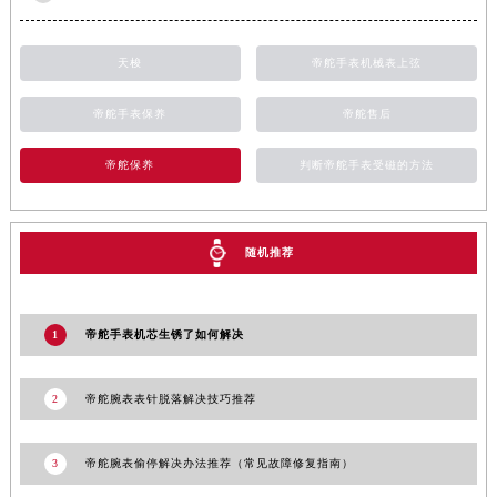
新疆维吾尔自治区博乐市博乐市北京路帝舵售后服务中心（需提前预约）
新疆维吾尔自治区昌吉市延安北路帝舵售后服务中心（需提前预约）
天梭
帝舵手表机械表上弦
新疆维吾尔自治区阜康市博峰路帝舵售后服务中心（需提前预约）
新疆维吾尔自治区哈密市伊州区建国北路帝舵售后服务中心（需提前预约）
帝舵手表保养
帝舵售后
新疆维吾尔自治区和田市和田市北京西路帝舵售后服务中心（需提前预约）
帝舵保养
判断帝舵手表受磁的方法
新疆维吾尔自治区胡杨河市胡杨河市胡杨路帝舵售后服务中心（需提前预约）
新疆维吾尔自治区霍尔果斯市亚欧北路帝舵售后服务中心（需提前预约）
新疆维吾尔自治区喀什市解放北路帝舵售后服务中心（需提前预约）
随机推荐
新疆维吾尔自治区可克达拉市幸福路帝舵售后服务中心（需提前预约）
新疆维吾尔自治区克拉玛依市克拉玛依区友谊路帝舵售后服务中心（需提前预约）
新疆维吾尔自治区库车市库车市文化东路帝舵售后服务中心（需提前预约）
1
帝舵手表机芯生锈了如何解决
新疆维吾尔自治区库尔勒市库尔勒市人民东路帝舵售后服务中心（需提前预约）
新疆维吾尔自治区奎屯市团结西街帝舵售后服务中心（需提前预约）
2
帝舵腕表表针脱落解决技巧推荐
新疆维吾尔自治区昆玉市昆泉街帝舵售后服务中心（需提前预约）
新疆维吾尔自治区沙湾市三道河子镇世纪大道南路帝舵售后服务中心（需提前预约）
3
帝舵腕表偷停解决办法推荐（常见故障修复指南）
新疆维吾尔自治区石河子市北二路帝舵售后服务中心（需提前预约）