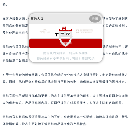
浙江省嘉兴市南湖区广益路705号嘉兴世界贸易中心A座13层1304室帝舵售后服务中心（需提前预约）
验。
浙江省金华市金东区东市南街777号金华万达广场4号楼22楼2209室帝舵售后服务中心（需提前预约）
在客户服务方面，帝舵官方非常重视与表主的沟通。通过官网，表主可以方便地了解到售
预约入口
关闭
浙江省丽水市莲都区解放街帝舵售后服务中心（需提前预约）
后网点的分布情况、服务项目以及预约流程等信息。官方还建立了完善的客户反馈机制，
浙江省宁波市江北区大闸南路500号来福士广场办公楼20层2009室帝舵售后服务中心（需提前预约）
及时处理表主在售后过程中遇到的问题和建议。
浙江省衢州市柯城区上街帝舵售后服务中心（需提前预约）
立即预约
浙江省绍兴市越城区胜利东路379号世茂天际中心写字楼8层805室帝舵售后服务中心（需提前预约）
帝舵的售后团队始终以专业、热情的态度为表主服务。他们不仅具备精湛的制表技艺，还
浙江省舟山市定海区解放东路帝舵售后服务中心（需提前预约）
提前预约免排队，到店即享服务
拥有良好的服务意识。在维修过程中，会及时向表主反馈维修进度，让表主对自己的腕表
预约时间有变无需取消，可随时重新预约
澳门特别行政区大堂区议事亭前地（新马路）帝舵售后服务中心（需提前预约）
维修情况了如指掌。
澳门特别行政区风顺堂区南湾大马路帝舵售后服务中心（需提前预约）
对于一些复杂的维修问题，售后团队会组织专业的技术人员进行研讨，制定最佳的维修方
澳门特别行政区花地玛堂区关闸广场帝舵售后服务中心（需提前预约）
案。同时，他们还会对维修后的腕表进行严格的检测，确保腕表恢复到最佳的运行状态。
澳门特别行政区花王堂区大三巴商圈帝舵售后服务中心（需提前预约）
澳门特别行政区嘉模堂区官也街帝舵售后服务中心（需提前预约）
帝舵官网也不断进行优化和更新，为表主提供更加便捷的服务。表主可以在官网上查询腕
澳门省路氹城市金光大道帝舵售后服务中心（需提前预约）
表的保养知识、产品信息等内容。官网还提供在线客服服务，方便表主随时咨询问题。
澳门特别行政区望德堂区塔石广场帝舵售后服务中心（需提前预约）
帝舵的官方售后体系还注重与表主的互动。会定期举办一些活动，如腕表保养讲座、新品
福建省福州市鼓楼区五四路128-1号恒力城写字楼15层03室帝舵售后服务中心（需提前预约）
体验活动等，让表主更好地了解帝舵的品牌文化和产品特点。
福建省厦门市思明区湖滨东路95号万象城华润大厦B座11层1104室帝舵售后服务中心（需提前预约）