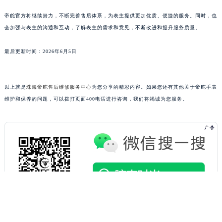
广东省湛江市赤坎区观海北路帝舵售后服务中心（需提前预约）
帝舵官方将继续努力，不断完善售后体系，为表主提供更加优质、便捷的服务。同时，也
广东省肇庆市端州区信安大道与砚都大道交汇处帝舵售后服务中心（需提前预约）
会加强与表主的沟通和互动，了解表主的需求和意见，不断改进和提升服务质量。
广西壮族自治区百色市右江区中山二路帝舵售后服务中心（需提前预约）
广西壮族自治区北海市海城区北京路帝舵售后服务中心（需提前预约）
最后更新时间：2026年6月5日
广西壮族自治区崇左市江州区石景林街道友谊大道与丽川路交汇处帝舵售后服务中心（需提前预约）
广西壮族自治区防城港市港口区金花茶大道帝舵售后服务中心（需提前预约）
以上就是
珠海帝舵售后维修服务中心
为您分享的精彩内容。如果您还有其他关于帝舵手表
广西壮族自治区贵港市港北区港城街道布山大道与仙衣路交叉口帝舵售后服务中心（需提前预约）
维护和保养的问题，可以拨打页面400电话进行咨询，我们将竭诚为您服务。
广西壮族自治区桂林市秀峰区红岭路帝舵售后服务中心（需提前预约）
广西壮族自治区河池市金城江区金城江街道朝阳路帝舵售后服务中心（需提前预约）
广西壮族自治区贺州市八步区城东街道灵峰南路帝舵售后服务中心（需提前预约）
广西壮族自治区来宾市兴宾区桂中大道帝舵售后服务中心（需提前预约）
广西壮族自治区柳州市城中区中山中路帝舵售后服务中心（需提前预约）
广西壮族自治区钦州市钦南区金海湾东大街帝舵售后服务中心（需提前预约）
广西壮族自治区梧州市万秀区龙湖镇高旺路帝舵售后服务中心（需提前预约）
广西壮族自治区玉林市玉州区金玉路帝舵售后服务中心（需提前预约）
海南省儋州市儋州市那大镇兰洋北路帝舵售后服务中心（需提前预约）