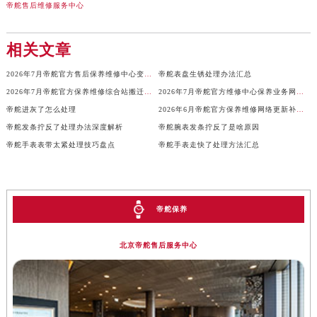
帝舵售后维修服务中心
湖北省荆门市东宝中天街步行街帝舵售后服务中心（需提前预约）
湖北省荆州市荆州区荆中路帝舵售后服务中心（需提前预约）
相关文章
湖北省十堰市茅箭区人民北路帝舵售后服务中心（需提前预约）
湖北省随州市曾都区青年路帝舵售后服务中心（需提前预约）
2026年7月帝舵官方售后保养维修中心变动正式文件对外发布
帝舵表盘生锈处理办法汇总
湖北省咸宁市咸安区长安大道帝舵售后服务中心（需提前预约）
2026年7月帝舵官方保养维修综合站搬迁及新增服务点补充确认终稿
2026年7月帝舵官方维修中心保养业务网点最新变动最终一览
湖北省襄阳市樊城区长虹路与人民路交叉口帝舵售后服务中心（需提前预约）
帝舵进灰了怎么处理
2026年6月帝舵官方保养维修网络更新补充最终版（含搬迁新增店面）确认文本
湖北省孝感市孝南区复兴大道帝舵售后服务中心（需提前预约）
帝舵发条拧反了处理办法深度解析
帝舵腕表发条拧反了是啥原因
帝舵手表表带太紧处理技巧盘点
帝舵手表走快了处理方法汇总
湖北省宜昌市西陵区夷陵大道与港窑路帝舵售后服务中心（需提前预约）
湖南省常德市武陵区人民路帝舵售后服务中心（需提前预约）
湖南省郴州市北湖区国庆北路帝舵售后服务中心（需提前预约）
湖南省衡阳市雁峰区解放路帝舵售后服务中心（需提前预约）
帝舵保养
湖南省怀化市鹤城区迎丰中路帝舵售后服务中心（需提前预约）
湖南省娄底市娄星区长青街帝舵售后服务中心（需提前预约）
北京帝舵售后服务中心
湖南省邵阳市双清区东风路帝舵售后服务中心（需提前预约）
湖南省湘潭市雨湖区莲城大道帝舵售后服务中心（需提前预约）
湖南省益阳市赫山区桃花仑路帝舵售后服务中心（需提前预约）