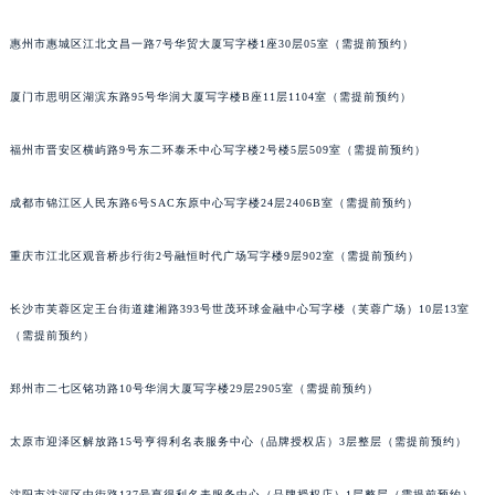
辽宁省朝阳市双塔区新华路帝舵售后服务中心（需提前预约）
辽宁省丹东市振兴区七经街帝舵售后服务中心（需提前预约）
惠州市惠城区江北文昌一路7号华贸大厦写字楼1座30层05室（需提前预约）
辽宁省抚顺市新抚区东一路帝舵售后服务中心（需提前预约）
厦门市思明区湖滨东路95号华润大厦写字楼B座11层1104室（需提前预约）
辽宁省阜新市海州区解放大街帝舵售后服务中心（需提前预约）
辽宁省葫芦岛市连山区中央路帝舵售后服务中心（需提前预约）
福州市晋安区横屿路9号东二环泰禾中心写字楼2号楼5层509室（需提前预约）
辽宁省锦州市古塔区中央大街帝舵售后服务中心（需提前预约）
辽宁省辽阳市白塔区新运大街帝舵售后服务中心（需提前预约）
成都市锦江区人民东路6号SAC东原中心写字楼24层2406B室（需提前预约）
辽宁省盘锦市兴隆台区石油大街帝舵售后服务中心（需提前预约）
重庆市江北区观音桥步行街2号融恒时代广场写字楼9层902室（需提前预约）
辽宁省铁岭市银州区南马路帝舵售后服务中心（需提前预约）
辽宁省营口市站前区市府路与渤海大街交叉口帝舵售后服务中心（需提前预约）
长沙市芙蓉区定王台街道建湘路393号世茂环球金融中心写字楼（芙蓉广场）10层13室
辽宁省沈阳市沈河区中街路137号亨得利名表维修授权店1楼帝舵售后服务中心（需提前预约）
（需提前预约）
辽宁省沈阳市沈河区中街路83号亨得利名表维修授权店1楼帝舵售后服务中心（需提前预约）
北京市朝阳区建国门外大街甲6号华熙国际中心D座11层1102室帝舵售后服务中心（北京总部）（需提前预约）
郑州市二七区铭功路10号华润大厦写字楼29层2905室（需提前预约）
北京市东城区东长安街1号王府井东方广场W3座6层602室帝舵售后服务中心（需提前预约）
太原市迎泽区解放路15号亨得利名表服务中心（品牌授权店）3层整层（需提前预约）
河北省保定市竞秀区朝阳北大街北国先天下帝舵售后服务中心（需提前预约）
内蒙古自治区阿拉善盟市左旗土尔扈特大街帝舵售后服务中心（需提前预约）
沈阳市沈河区中街路137号亨得利名表服务中心（品牌授权店）1层整层（需提前预约）