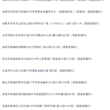
内蒙古自治区巴彦淖尔市临河区新华街帝舵售后服务中心（需提前预约）
内蒙古自治区包头市青山区幸福路甲3号王府井百货名表维修帝舵售后服务中心（需提前预约）
沈阳市沈河区中街路83号亨得利名表服务中心（品牌授权店）1层整层（需提前预约）
内蒙古自治区赤峰市红山区哈达街帝舵售后服务中心（需提前预约）
内蒙古自治区鄂尔多斯市东胜区伊金霍洛街帝舵售后服务中心（需提前预约）
乌鲁木齐市天山区红山路26号时代广场（CCMALL）C座17层17-B（需提前预约）
内蒙古自治区呼伦贝尔市海拉尔区中央街帝舵售后服务中心（需提前预约）
台州市椒江区东海大道1800号腾达中心东1幢20楼2002室（需提前预约）
内蒙古自治区通辽市科尔沁区明仁大街帝舵售后服务中心（需提前预约）
内蒙古自治区乌海市海勃湾区人民南路帝舵售后服务中心（需提前预约）
温州市鹿城区锦绣路1067号置信广场10层1015室（需提前预约）
内蒙古自治区乌兰察布市集宁区恩和大街帝舵售后服务中心（需提前预约）
内蒙古自治区锡林郭勒盟市锡林浩特市光明街与额尔敦路交叉口帝舵售后服务中心（需提前预约）
哈尔滨市南岗区东大直街146号上和置地广场金座12层1214室（需提前预约）
内蒙古自治区兴安盟市乌兰浩特市兴安大街帝舵售后服务中心（需提前预约）
大连市中山区人民路15号国际金融大厦7层G室（需提前预约）
山西省大同市平城区迎宾街帝舵售后服务中心（需提前预约）
山西省晋城市城区黄华街帝舵售后服务中心（需提前预约）
佛山市禅城区季华五路57号万科金融中心C座12层1205室（需提前预约）
山西省晋中市榆次区顺城街帝舵售后服务中心（需提前预约）
山西省临汾市尧都区解放路帝舵售后服务中心（需提前预约）
东莞市东城街道鸿福东路1号民盈国贸中心T1写字楼9层907室（需提前预约）
山西省吕梁市离石区永宁中路与建设街交叉口帝舵售后服务中心（需提前预约）
山西省朔州市朔城区怡西路与鄯阳西街交汇处帝舵售后服务中心（需提前预约）
无锡市梁溪区人民中路139号恒隆广场写字楼1座11层1104室（需提前预约）