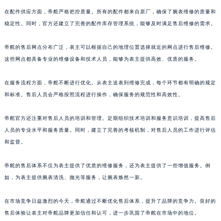
广东省潮州市潮安区新风路与潮汕路交汇处帝舵售后服务中心（需提前预约）
在配件供应方面，帝舵严格把控质量。所有的配件都来自原厂，确保了腕表维修的质量和
广东省广州市天河区天河路230号万菱汇国际中心A塔7层704室帝舵售后服务中心（需提前预约）
稳定性。同时，官方还建立了完善的配件库存管理系统，能够及时满足售后维修的需求。
广东省广州市越秀区环市东路371-375号世界贸易中心大厦南塔15层1507室帝舵售后服务中心（需提前预约）
广东省河源市源城区越王大道帝舵售后服务中心（需提前预约）
帝舵的售后网点分布广泛，表主可以根据自己的地理位置选择就近的网点进行售后维修。
这些网点都具备专业的维修设备和技术人员，能够为表主提供高效、优质的服务。
广东省惠州市惠城区江北文昌一路7号华贸大厦1座30层3005室帝舵售后服务中心（需提前预约）
广东省江门市蓬江区广场西路帝舵售后服务中心（需提前预约）
在服务流程方面，帝舵不断进行优化。从表主送表到维修完成，每个环节都有明确的规定
广东省揭阳市榕城进贤门步行街帝舵售后服务中心（需提前预约）
和标准。售后人员会严格按照流程进行操作，确保服务的规范性和高效性。
广东省茂名市电白区水东街道迎宾大道帝舵售后服务中心（需提前预约）
广东省梅州市梅江区金燕大道帝舵售后服务中心（需提前预约）
帝舵官方还注重对售后人员的培训和管理。定期组织技术培训和服务意识培训，提高售后
广东省清远市清城区湖西路帝舵售后服务中心（需提前预约）
人员的专业水平和服务质量。同时，建立了完善的考核机制，对售后人员的工作进行评估
和监督。
广东省汕头市龙湖区长平路帝舵售后服务中心（需提前预约）
广东省汕尾市城区香洲街道园林社区翠园街帝舵售后服务中心（需提前预约）
帝舵的售后体系不仅为表主提供了优质的维修服务，还为表主提供了一些增值服务。例
广东省韶关市武江区芙蓉新区与老城中心交汇处帝舵售后服务中心（需提前预约）
如，为表主提供腕表清洗、抛光等服务，让腕表焕然一新。
广东省深圳市罗湖区深南东路5001号华润大厦17层1701室帝舵售后服务中心（需提前预约）
广东省阳江市江城区东风一路帝舵售后服务中心（需提前预约）
在市场竞争日益激烈的今天，帝舵通过不断优化售后体系，提升了品牌的竞争力。良好的
广东省云浮市云城区金山路帝舵售后服务中心（需提前预约）
售后体验让表主对帝舵品牌更加信任和认可，进一步巩固了帝舵在市场中的地位。