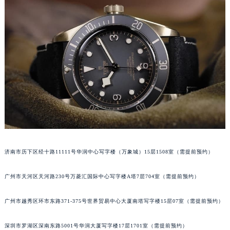
黑龙江省七台河市桃山区大同街帝舵售后服务中心（需提前预约）
黑龙江省齐齐哈尔市龙沙区龙华路帝舵售后服务中心（需提前预约）
黑龙江省双鸭山市尖山区新兴大街帝舵售后服务中心（需提前预约）
黑龙江省绥化市北林区新华街与康庄路交叉口帝舵售后服务中心（需提前预约）
黑龙江省伊春市伊美区通河路帝舵售后服务中心（需提前预约）
吉林省白城市洮北区明仁南街帝舵售后服务中心（需提前预约）
吉林省白山市浑江区浑江大街帝舵售后服务中心（需提前预约）
吉林省吉林市船营区河南街帝舵售后服务中心（需提前预约）
吉林省辽源市龙山区人民大街帝舵售后服务中心（需提前预约）
吉林省梅河口市新华街道梅河大街帝舵售后服务中心（需提前预约）
吉林省四平市铁东区紫气大路与南九经街交汇处帝舵售后服务中心（需提前预约）
济南市历下区经十路11111号华润中心写字楼（万象城）15层1508室（需提前预约）
吉林省松原市宁江区五环大街帝舵售后服务中心（需提前预约）
广州市天河区天河路230号万菱汇国际中心写字楼A塔7层704室（需提前预约）
吉林省通化市东昌区环通乡江南大街帝舵售后服务中心（需提前预约）
吉林省延边市延吉市解放路帝舵售后服务中心（需提前预约）
广州市越秀区环市东路371-375号世界贸易中心大厦南塔写字楼15层07室（需提前预约）
辽宁省鞍山市铁东区站前街帝舵售后服务中心（需提前预约）
辽宁省本溪市平山区胜利路帝舵售后服务中心（需提前预约）
深圳市罗湖区深南东路5001号华润大厦写字楼17层1701室（需提前预约）