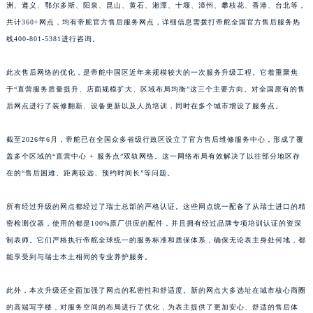
洲、遵义、鄂尔多斯、阳泉、昆山、黄石、湘潭、十堰、漳州、攀枝花、香港、台北等，
山东省德州市德城区东风中路帝舵售后服务中心（需提前预约）
共计360+网点，均有帝舵官方售后服务网点，详细信息需拨打帝舵全国官方售后服务热
山东省东营市东营区济南路帝舵售后服务中心（需提前预约）
线400-801-5381进行咨询。
山东省济南市历下区经十路11111号华润中心写字楼（万象城）15层1508室帝舵售后服务中心（需提前预约）
山东省济宁市任城区太白楼路帝舵售后服务中心（需提前预约）
此次售后网络的优化，是帝舵中国区近年来规模较大的一次服务升级工程。它着重聚焦
山东省莱芜市文化南路8号银座商城名表维修一楼名表维修帝舵售后服务中心（需提前预约）
于“直营服务质量提升、店面规模扩大、区域布局均衡”这三个主要方向。对全国原有的售
山东省临沂市兰山区解放路帝舵售后服务中心（需提前预约）
后网点进行了装修翻新、设备更新以及人员培训，同时在多个城市增设了服务点。
山东省日照市东港区烟台路帝舵售后服务中心（需提前预约）
截至2026年6月，帝舵已在全国众多省级行政区设立了官方售后维修服务中心，形成了覆
山东省泰安市泰山区财源街道泰山大街帝舵售后服务中心（需提前预约）
盖多个区域的“直营中心 + 服务点”双轨网络。这一网络布局有效解决了以往部分地区存
山东省威海市环翠区新威海路89号振华商厦一楼名表维修帝舵售后服务中心（需提前预约）
在的“售后困难、距离较远、预约时间长”等问题。
山东省潍坊市奎文区东风东街帝舵售后服务中心（需提前预约）
山东省枣庄市滕州市北辛路与善国路交叉口帝舵售后服务中心（需提前预约）
所有经过升级的网点都经过了瑞士总部的严格认证。这些网点统一配备了从瑞士进口的精
山东省淄博市张店区金晶大道帝舵售后服务中心（需提前预约）
密检测仪器，使用的都是100%原厂供应的配件，并且拥有经过品牌专项培训认证的资深
制表师。它们严格执行帝舵全球统一的服务标准和质保体系，确保无论表主身处何地，都
上海市黄浦区南京东路299号宏伊国际广场写字楼8层806室帝舵售后服务中心（需提前预约）
能享受到与瑞士本土相同的专业养护服务。
上海市徐汇区虹桥路3号港汇中心2座37层3705室帝舵售后服务中心（需提前预约）
浙江省杭州市上城区钱江路1366号华润大厦A座5层503-5室帝舵售后服务中心（需提前预约）
此外，本次升级还全面加强了网点的私密性和舒适度。新的网点大多选址在城市核心商圈
浙江省湖州市吴兴区劳动路帝舵售后服务中心（需提前预约）
的高端写字楼，对服务空间的布局进行了优化，为表主提供了更加安心、舒适的售后体