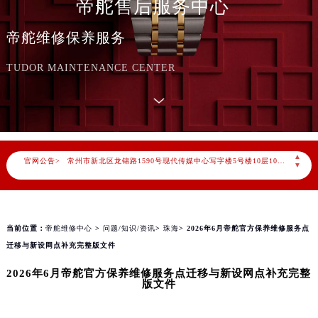
帝舵售后服务中心
2026年8月帝舵售后服务中心最新网点地址：
北京市朝阳区建国门外大街甲6号华熙国际中心写字楼D座11层1102室（北京总部）（需提前预约）
帝舵维修保养服务
北京市东城区东长安街1号东方广场写字楼W3座6层602室（需提前预约）
天津市和平区赤峰道136号天津国际金融中心写字楼26层2603室（需提前预约）
TUDOR MAINTENANCE CENTER
上海市徐汇区虹桥路3号港汇中心写字楼2座37层3705室（需提前预约）
上海市黄浦区南京东路299号宏伊国际广场写字楼8层806室（需提前预约）
南京市秦淮区中山南路1号（新街口）南京中心写字楼22层C1-1室（需提前预约）
常州市新北区龙锦路1590号现代传媒中心写字楼5号楼10层1008室（需提前预约）
▲
官网公告>
▼
徐州市鼓楼区淮海东路29号苏宁广场IFC国际金融中心写字楼35层3508室（需提前预约）
扬州市邗江区国展路29号星耀天地写字楼1号楼18层1803室（需提前预约）
盐城市盐都区世纪大道5号盐城金融城写字楼1号楼16层1604室（需提前预约）
泰州市海陵区永定东路399号置地商务中心东塔写字楼（华润万象城）17层1706室（需提前预约）
当前位置：
帝舵维修中心
>
问题/知识/资讯
>
珠海
> 2026年6月帝舵官方保养维修服务点
宁波市江北区大闸南路500号来福士广场办公楼20层2009室（需提前预约）
迁移与新设网点补充完整版文件
杭州市上城区钱江路1366号华润大厦写字楼A座5层503-5室（需提前预约）
2026年6月帝舵官方保养维修服务点迁移与新设网点补充完整
版文件
金华市金东区东市南街777号金华万达广场写字楼4号楼22层2209室（需提前预约）
绍兴市越城区胜利东路379号世茂天际中心写字楼8层805室（需提前预约）