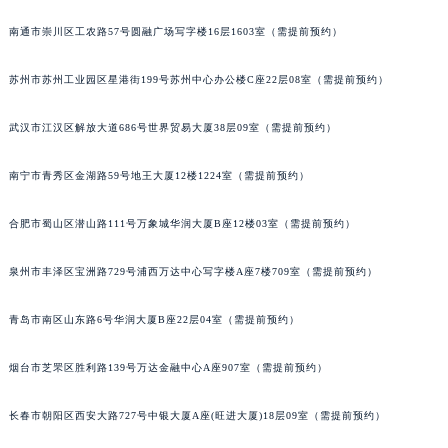
山西省忻州市忻府区和平东街与七一南路交叉口帝舵售后服务中心（需提前预约）
南通市崇川区工农路57号圆融广场写字楼16层1603室（需提前预约）
山西省阳泉市郊区平阳东街与新城大道交叉口帝舵售后服务中心（需提前预约）
山西省运城市盐湖区河东街帝舵售后服务中心（需提前预约）
苏州市苏州工业园区星港街199号苏州中心办公楼C座22层08室（需提前预约）
山西省长治市潞州区英雄中路帝舵售后服务中心（需提前预约）
山西省太原市迎泽区迎泽街道解放路15号亨得利名表维修授权店3楼帝舵售后服务中心（需提前预约）
武汉市江汉区解放大道686号世界贸易大厦38层09室（需提前预约）
天津市和平区赤峰道136号天津国际金融中心26层2603室帝舵售后服务中心（需提前预约）
南宁市青秀区金湖路59号地王大厦12楼1224室（需提前预约）
安徽省安庆市迎江区人民路帝舵售后服务中心（需提前预约）
安徽省蚌埠市蚌山区淮河路帝舵售后服务中心（需提前预约）
合肥市蜀山区潜山路111号万象城华润大厦B座12楼03室（需提前预约）
安徽省亳州市谯城区魏武大道帝舵售后服务中心（需提前预约）
安徽省池州市贵池区长江路帝舵售后服务中心（需提前预约）
泉州市丰泽区宝洲路729号浦西万达中心写字楼A座7楼709室（需提前预约）
安徽省滁州市琅琊区南谯北路帝舵售后服务中心（需提前预约）
安徽省阜阳市颍州区颍州北路帝舵售后服务中心（需提前预约）
青岛市南区山东路6号华润大厦B座22层04室（需提前预约）
安徽省淮北市相山区淮海路帝舵售后服务中心（需提前预约）
烟台市芝罘区胜利路139号万达金融中心A座907室（需提前预约）
安徽省淮南市田家庵区国庆中路帝舵售后服务中心（需提前预约）
安徽省黄山市屯溪区黄山西路帝舵售后服务中心（需提前预约）
长春市朝阳区西安大路727号中银大厦A座(旺进大厦)18层09室（需提前预约）
安徽省六安市金安区解放中路帝舵售后服务中心（需提前预约）