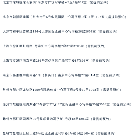
北京市东城区东长安街1号东方广场写字楼W3座6层602室（需提前预约）
乌鲁木齐市天山区红山路26号时代广场（CCMALL）C座17层17-B（需提前预约）
温州市鹿城区锦绣路1067号置信广场10层1015室（需提前预约）
北京市朝阳区建国门外大街甲6号华熙国际中心写字楼D座11层1102室（需提前预约）
哈尔滨市道里区友谊西路600号富力中心T2座写字楼29层03室（需提前预约）
大连市中山区人民路15号国际金融大厦7层G室（需提前预约）
天津市和平区赤峰道136号天津国际金融中心写字楼26层2603室（需提前预约）
佛山市禅城区季华五路57号万科金融中心C座12层1205室（需提前预约）
东莞市东城街道鸿福东路1号民盈国贸中心T1写字楼9层907室（需提前预约）
上海市徐汇区虹桥路3号港汇中心写字楼2座37层3705室（需提前预约）
无锡市梁溪区人民中路139号恒隆广场写字楼1座11层1104室（需提前预约）
上海市黄浦区南京东路299号宏伊国际广场写字楼8层806室（需提前预约）
南通市崇川区工农路57号圆融广场写字楼16层1603室（需提前预约）
苏州市苏州工业园区星港街199号苏州中心办公楼C座22层08室（需提前预约）
南京市秦淮区中山南路1号（新街口）南京中心写字楼22层C1-1室（需提前预约）
武汉市江汉区解放大道686号世界贸易大厦38层09室（需提前预约）
南宁市青秀区金湖路59号地王大厦12楼1224室（需提前预约）
常州市新北区龙锦路1590号现代传媒中心写字楼5号楼10层1008室（需提前预约）
合肥市蜀山区潜山路111号万象城华润大厦B座12楼03室（需提前预约）
徐州市鼓楼区淮海东路29号苏宁广场IFC国际金融中心写字楼35层3508室（需提前预约）
泉州市丰泽区宝洲路729号浦西万达中心写字楼A座7楼709室（需提前预约）
青岛市南区山东路6号华润大厦B座22层04室（需提前预约）
扬州市邗江区国展路29号星耀天地写字楼1号楼18层1803室（需提前预约）
烟台市芝罘区胜利路139号万达金融中心A座907室（需提前预约）
长春市朝阳区西安大路727号中银大厦A座(旺进大厦)18层09室（需提前预约）
盐城市盐都区世纪大道5号盐城金融城写字楼1号楼16层1604室（需提前预约）