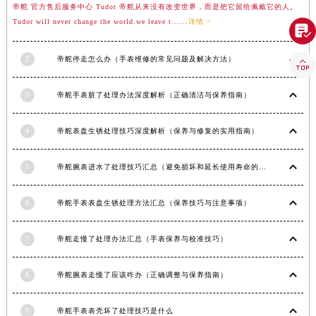
陕西省安康市汉滨区金州路帝舵售后服务中心（需提前预约）
帝舵 官方售后服务中心 Tudor 帝舵从来没有改变世界，而是把它留给佩戴它的人。
Tudor will never change the world.we leave t......
详情 >
陕西省宝鸡市渭滨区经二路帝舵售后服务中心（需提前预约）

陕西省汉中市汉台区北大街帝舵售后服务中心（需提前预约）
2
帝舵停走怎么办（手表维修的常见问题及解决方法）

陕西省商洛市商州区州城街帝舵售后服务中心（需提前预约）
陕西省铜川市王益区红旗街帝舵售后服务中心（需提前预约）
3
帝舵手表脏了处理办法深度解析（正确清洁与保养指南）
陕西省渭南市临渭区东风大街帝舵售后服务中心（需提前预约）
陕西省咸阳市秦都区沣西新城统一西路与白马河路交汇处帝舵售后服务中心（需提前预约）
4
帝舵表盘生锈处理技巧深度解析（保养与修复的实用指南）
陕西省延安市宝塔区中心街帝舵售后服务中心（需提前预约）
陕西省榆林市榆阳区长兴路帝舵售后服务中心（需提前预约）
5
帝舵腕表进水了处理技巧汇总（避免损坏和延长使用寿命的方法）
新疆维吾尔自治区阿克苏市东大街帝舵售后服务中心（需提前预约）
6
帝舵手表表盘生锈处理方法汇总（保养技巧与注意事项）
新疆维吾尔自治区阿拉尔市胜利大道帝舵售后服务中心（需提前预约）
新疆维吾尔自治区阿拉山口市友好路帝舵售后服务中心（需提前预约）
7
帝舵走慢了处理办法汇总（手表保养与校准技巧）
新疆维吾尔自治区阿勒泰市解放路帝舵售后服务中心（需提前预约）
新疆维吾尔自治区阿图什市光明路帝舵售后服务中心（需提前预约）
8
帝舵腕表走慢了应该咋办（正确调整与保养指南）
新疆维吾尔自治区白杨市军垦路帝舵售后服务中心（需提前预约）
新疆维吾尔自治区北屯市团结路帝舵售后服务中心（需提前预约）
9
帝舵手表表壳坏了处理技巧是什么