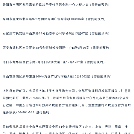
安徽省马鞍山市雨山区湖南西路帝舵售后服务中心（需提前预约）
贵阳市南明区都司高架桥路33号亨特国际金融中心14楼14D（需提前预约）
安徽省宿州市埇桥区人民中路帝舵售后服务中心（需提前预约）
昆明市盘龙区北京路928号同德昆明广场写字楼10层06室（需提前预约）
安徽省铜陵市铜官区石城大道帝舵售后服务中心（需提前预约）
安徽省芜湖市镜湖区中山路步行街帝舵售后服务中心（需提前预约）
石家庄市长安区中山东路39号勒泰中心写字楼B座13层07室（需提前预约）
安徽省宣城市宣州区叠嶂西路帝舵售后服务中心（需提前预约）
福建省龙岩市新罗区九一南路帝舵售后服务中心（需提前预约）
西安市碑林区南关正街88号华侨城长安国际中心E座6楼10室（需提前预约）
福建省南平市建阳区人民西路帝舵售后服务中心（需提前预约）
福建省宁德市蕉城区天湖东路帝舵售后服务中心（需提前预约）
海口市龙华区金贸东路5号海口华润大厦B座17层1707室（需提前预约）
福建省莆田市城厢区霞林街道荔华东大道帝舵售后服务中心（需提前预约）
唐山市路南区新华东道100号万达广场写字楼A座10层1002室（需提前预约）
福建省三明市三元区东乾二路帝舵售后服务中心（需提前预约）
福建省漳州市龙文区步港路帝舵售后服务中心（需提前预约）
上述所有帝舵官方售后服务地址服务范围均为全国，全部可选择到店或邮寄服务，注意提
江苏省常州市新北区龙锦路1590号现代传媒中心5号楼10层1008室帝舵售后服务中心（需提前预约）
前预约即可。截至2026年6月5日，最新帝舵官方售后服务中心网点布局已覆盖34个省级
江苏省淮安市清江浦区淮海北路帝舵售后服务中心（需提前预约）
行政区，中国所有省份均可找到帝舵的官方售后服务门店，注意需拨打帝舵全国官方售后
江苏省连云港市海州区通灌北路帝舵售后服务中心（需提前预约）
服务热线400-801-5381进行预约。
江苏省南京市秦淮区中山南路1号南京中心22层22-C1-C3室帝舵售后服务中心（需提前预约）
目前
帝舵售后
服务中心网点已覆盖全国34个省级行政区：北京、上海、天津、重庆、澳
江苏省宿迁市宿城区西湖路帝舵售后服务中心（需提前预约）
门、香港、河北省、山西省、内蒙古自治区、辽宁省、吉林省、黑龙江省、江苏省、浙江