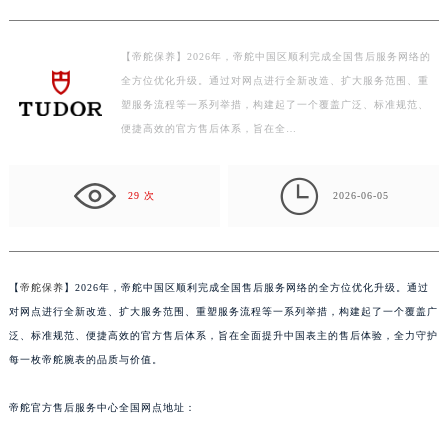
嘉兴市南湖区广益路705号嘉兴世界贸易中心写字楼A座13层1304室（需提前预约）
南昌市红谷滩新区红谷中大道998号绿地双子塔（中央广场）A1座办公楼14层07室（需提前预约）
【帝舵保养】2026年，帝舵中国区顺利完成全国售后服务网络的
济南市历下区经十路11111号华润中心写字楼（万象城）15层1508室（需提前预约）
全方位优化升级。通过对网点进行全新改造、扩大服务范围、重
广州市天河区天河路230号万菱汇国际中心写字楼A塔7层704室（需提前预约）
塑服务流程等一系列举措，构建起了一个覆盖广泛、标准规范、
广州市越秀区环市东路371-375号世界贸易中心大厦南塔写字楼15层07室（需提前预约）
便捷高效的官方售后体系，旨在全…
深圳市罗湖区深南东路5001号华润大厦写字楼17层1701室（需提前预约）
惠州市惠城区江北文昌一路7号华贸大厦写字楼1座30层05室（需提前预约）

29 次
2026-06-05
厦门市思明区湖滨东路95号华润大厦写字楼B座11层1104室（需提前预约）
福州市鼓楼区五四路128-1号恒力城写字楼15层03室（需提前预约）
成都市锦江区人民东路6号SAC东原中心写字楼24层2406B室（需提前预约）
【
帝舵保养
】2026年，帝舵中国区顺利完成全国售后服务网络的全方位优化升级。通过
重庆市江北区观音桥步行街2号融恒时代广场写字楼9层902室（需提前预约）
对网点进行全新改造、扩大服务范围、重塑服务流程等一系列举措，构建起了一个覆盖广
长沙市芙蓉区定王台街道建湘路393号世茂环球金融中心写字楼（芙蓉广场）10层13室（需提前预约）
泛、标准规范、便捷高效的官方售后体系，旨在全面提升中国表主的售后体验，全力守护
郑州市二七区铭功路10号华润大厦写字楼29层2905室（需提前预约）
每一枚帝舵腕表的品质与价值。
太原市迎泽区解放路15号亨得利名表服务中心（品牌授权店）3层整层（需提前预约）
沈阳市沈河区中街路137号亨得利名表服务中心（品牌授权店）1层整层（需提前预约）
帝舵官方售后服务中心全国网点地址：
沈阳市沈河区中街路83号亨得利名表服务中心（品牌授权店）1层整层（需提前预约）