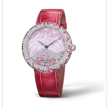
甘肃省天水市秦州区民主路帝舵售后服务中心（需提前预约）
甘肃省武威市凉州区迎宾路帝舵售后服务中心（需提前预约）
甘肃省张掖市甘州区民乐北路帝舵售后服务中心（需提前预约）
宁夏回族自治区固原市原州区文化街帝舵售后服务中心（需提前预约）
宁夏回族自治区石嘴山市大武口区贺兰山路帝舵售后服务中心（需提前预约）
宁夏回族自治区吴忠市利通区开元大道帝舵售后服务中心（需提前预约）
宁夏回族自治区银川市兴庆区新华东路97号新百中心C馆一层C1-18号商铺帝舵售后服务中心（需提前预约）
宁夏回族自治区中卫市沙坡头区鼓楼东街帝舵售后服务中心（需提前预约）
青海省果洛藏族自治州玛沁县团结路帝舵售后服务中心（需提前预约）
青海省海北藏族自治州海晏县将军路帝舵售后服务中心（需提前预约）
青海省海东市乐都区滨河路帝舵售后服务中心（需提前预约）
青海省海南藏族自治州共和县青海湖大街帝舵售后服务中心（需提前预约）
青海省海西蒙古族藏族自治州德令哈市柴达木路帝舵售后服务中心（需提前预约）
青海省黄南藏族自治州同仁市德合隆路帝舵售后服务中心（需提前预约）
青海省西宁市城西区海湖新区西关大道帝舵售后服务中心（需提前预约）
青海省玉树藏族自治州结古镇胜利路帝舵售后服务中心（需提前预约）