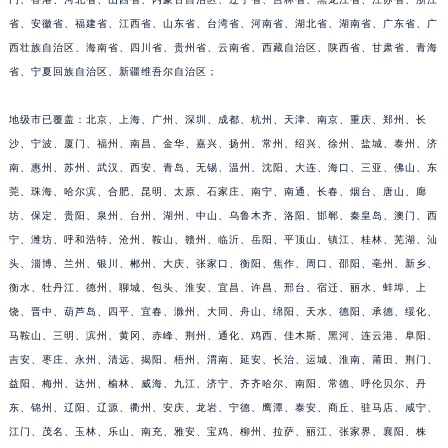
江苏省泰州市海陵区永定东路399号置地商务中心东塔（华润万象城）17层1706室帝舵售后服务中心（需提前预约）
省、安徽省、福建省、江西省、山东省、台湾省、河南省、湖北省、湖南省、广东省、广
江苏省徐州市鼓楼区淮海东路29号苏宁广场IFC国际金融中心35层3508室帝舵售后服务中心（需提前预约）
西壮族自治区、海南省、四川省、贵州省、云南省、西藏自治区、陕西省、甘肃省、青海
江苏省盐城市盐都区世纪大道5号盐城金融城写字楼1号楼16层1604室帝舵售后服务中心（需提前预约）
省、宁夏回族自治区、新疆维吾尔自治区；
江苏省扬州市邗江区国展路29号星耀天地写字楼1号楼18层1803室帝舵售后服务中心（需提前预约）
地级市已覆盖：北京、上海、广州、深圳、成都、杭州、天津、南京、重庆、郑州、长
江苏省镇江市京口区中山东路帝舵售后服务中心（需提前预约）
沙、宁波、厦门、福州、南昌、金华、嘉兴、扬州、常州、绍兴、徐州、盐城、泰州、济
江西省抚州市临川区赣东大道帝舵售后服务中心（需提前预约）
南、惠州、苏州、武汉、西安、青岛、无锡、温州、沈阳、大连、海口、三亚、佛山、东
江西省赣州市章贡区文清路帝舵售后服务中心（需提前预约）
莞、珠海、哈尔滨、合肥、昆明、太原、石家庄、南宁、南通、长春、烟台、唐山、廊
江西省吉安市吉州区井冈山大道帝舵售后服务中心（需提前预约）
坊、保定、贵阳、泉州、台州、湖州、中山、乌鲁木齐、洛阳、邯郸、秦皇岛、澳门、西
江西省景德镇市珠山区珠山中路帝舵售后服务中心（需提前预约）
宁、潍坊、呼和浩特、沧州、鞍山、赣州、临沂、岳阳、平顶山、镇江、桂林、芜湖、汕
江西省九江市浔阳区浔阳路帝舵售后服务中心（需提前预约）
头、淄博、兰州、银川、郴州、大庆、张家口、衡阳、焦作、周口、邵阳、亳州、新乡、
衡水、牡丹江、德州、聊城、包头、淮安、宜昌、许昌、邢台、宿迁、丽水、蚌埠、上
江西省南昌市红谷滩新区红谷中大道998号绿地双子塔（中央广场）A1座办公楼14层1407室帝舵售后服务中心（需提前预约）
饶、晋中、葫芦岛、四平、宜春、滁州、大同、舟山、绵阳、天水、德阳、承德、绥化、
江西省萍乡市安源区萍安北大道与康庄路交叉口帝舵售后服务中心（需提前预约）
马鞍山、三明、滨州、黄冈、赤峰、荆州、通化、鸡西、佳木斯、黑河、连云港、阜阳、
江西省上饶市信州区滨江西路帝舵售后服务中心（需提前预约）
吉安、枣庄、永州、清远、揭阳、梧州、渭南、延安、长治、运城、淮南、莆田、荆门、
江西省新余市渝水区北湖西路帝舵售后服务中心（需提前预约）
益阳、梅州、达州、榆林、威海、九江、济宁、齐齐哈尔、南阳、常德、呼伦贝尔、丹
江西省宜春市袁州区中山中路帝舵售后服务中心（需提前预约）
东、锦州、辽阳、辽源、衢州、安庆、龙岩、宁德、鹰潭、泰安、商丘、驻马店、咸宁、
江西省鹰潭市月湖区胜利东路帝舵售后服务中心（需提前预约）
江门、茂名、玉林、乐山、南充、雅安、宝鸡、柳州、拉萨、丽江、张家界、襄阳、株