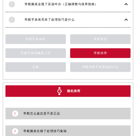
8
帝舵腕表走慢了应该咋办（正确调整与保养指南）
9
帝舵手表表壳坏了处理技巧是什么
帝舵手表保养
帝舵售后
帝舵手表机械表上弦
帝舵保养
天梭
判断帝舵手表受磁的方法
随机推荐
1
帝舵怎么鉴定是不是正品
2
帝舵腕表生锈了处理技巧集锦