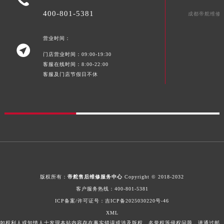
400-801-5381
成都帝舵维修
营业时间：

门店营业时间：09:00-19:30
客服在线时间：8:00-22:00
客服及门店节假日不休
版权所有：
帝舵售后维修服务中心
Copyright © 2018-2032
客户服务热线：
400-801-5381
ICP备案/许可证号：
吉ICP备2025030220号-46
XML
如权利人或知情人士发现本站内容存在事实错误或涉及版权、名誉权等侵权问题，请通过邮