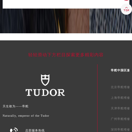

轻轻滑动下方栏目探索更多精彩内容
帝舵中国区服
北京帝舵维修
上海帝舵维修
天生敢为——帝舵
天津帝舵维修
Naturally, emperor of the Tudor
广州帝舵维修

深圳帝舵维修
总部服务热线