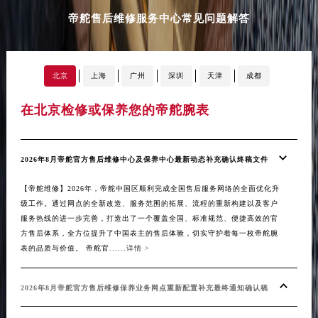
帝舵售后维修服务中心常见问题解答
北京
上海
广州
深圳
天津
成都
在北京检修或保养您的帝舵腕表
在
2026年8月帝舵官方售后维修中心及保养中心最新动态补充确认终稿文件
20
【帝舵维修】2026年，帝舵中国区顺利完成全国售后服务网络的全面优化升
稿
级工作。通过网点的全新改造、服务范围的拓展、流程的重新构建以及客户
服务热线的进一步完善，打造出了一个覆盖全国、标准规范、便捷高效的官
【帝
方售后体系，全方位提升了中国表主的售后体验，切实守护着每一枚帝舵腕
升级
表的品质与价值。 帝舵官......
详情 >
起了
的售
中心全
2026年8月帝舵官方售后维修保养业务网点重新配置补充最终通知确认稿