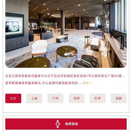
北京王府井帝舵售后服务中心位于北京市东城区东长安街1号王府井东方广场W3座，
上
是帝舵维修保养服务网点,中心技师均接受标准培训....
详情 >
务
北京
上海
广州
深圳
天津
成都
推荐阅读