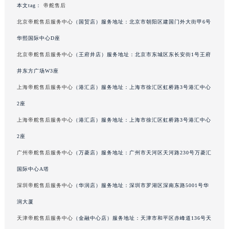
澳门特别行政区风顺堂区南湾大马路帝舵售后服务中心（需提前预约）
本文tag：
帝舵售后
澳门特别行政区花地玛堂区关闸广场帝舵售后服务中心（需提前预约）
北京帝舵售后服务中心
（国贸店）服务地址：北京市朝阳区建国门外大街甲6号
澳门特别行政区花王堂区大三巴商圈帝舵售后服务中心（需提前预约）
华熙国际中心D座
澳门特别行政区嘉模堂区官也街帝舵售后服务中心（需提前预约）
北京帝舵售后服务中心
（王府井店）服务地址：北京市东城区东长安街1号王府
澳门省路氹城市金光大道帝舵售后服务中心（需提前预约）
井东方广场W3座
澳门特别行政区望德堂区塔石广场帝舵售后服务中心（需提前预约）
福建省福州市鼓楼区五四路128-1号恒力城写字楼15层03室帝舵售后服务中心（需提前预约）
上海帝舵售后服务中心
（港汇店）服务地址：上海市徐汇区虹桥路3号港汇中心
福建省厦门市思明区湖滨东路95号万象城华润大厦B座11层1104室帝舵售后服务中心（需提前预约）
2座
广东省潮州市潮安区新风路与潮汕路交汇处帝舵售后服务中心（需提前预约）
上海帝舵售后服务中心
（港汇店）服务地址：上海市徐汇区虹桥路3号港汇中心
广东省广州市天河区天河路230号万菱汇国际中心A塔7层704室帝舵售后服务中心（需提前预约）
2座
广东省广州市越秀区环市东路371-375号世界贸易中心大厦南塔15层1507室帝舵售后服务中心（需提前预约）
广州帝舵售后服务中心
（万菱店）服务地址：广州市天河区天河路230号万菱汇
广东省河源市源城区越王大道帝舵售后服务中心（需提前预约）
国际中心A塔
广东省惠州市惠城区江北文昌一路7号华贸大厦1座30层3005室帝舵售后服务中心（需提前预约）
深圳帝舵售后服务中心
（华润店）服务地址：深圳市罗湖区深南东路5001号华
广东省江门市蓬江区广场西路帝舵售后服务中心（需提前预约）
广东省揭阳市榕城进贤门步行街帝舵售后服务中心（需提前预约）
润大厦
广东省茂名市电白区水东街道迎宾大道帝舵售后服务中心（需提前预约）
天津帝舵售后服务中心
（金融中心店）服务地址：天津市和平区赤峰道136号天