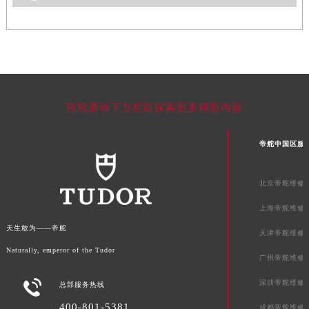
青海省果洛藏族自治州玛沁县团结路帝舵售后服务中心（需提前预约）
青海省海北藏族自治州海晏县将军路帝舵售后服务中心（需提前预约）
青海省海东市乐都区滨河路帝舵售后服务中心（需提前预约）
青海省海南藏族自治州共和县青海湖大街帝舵售后服务中心（需提前预约）
青海省海西蒙古族藏族自治州德令哈市柴达木路帝舵售后服务中心（需提前预约）
青海省黄南藏族自治州同仁市德合隆路帝舵售后服务中心（需提前预约）
轻轻滑动下方栏目探索更多精彩内容
青海省西宁市城西区海湖新区西关大道帝舵售后服务中心（需提前预约）
青海省玉树藏族自治州结古镇胜利路帝舵售后服务中心（需提前预约）
帝舵中国区服
陕西省安康市汉滨区金州路帝舵售后服务中心（需提前预约）
陕西省宝鸡市渭滨区经二路帝舵售后服务中心（需提前预约）
北京帝舵维修
陕西省汉中市汉台区北大街帝舵售后服务中心（需提前预约）
上海帝舵维修
陕西省商洛市商州区州城街帝舵售后服务中心（需提前预约）
天生敢为——帝舵
天津帝舵维修
陕西省铜川市王益区红旗街帝舵售后服务中心（需提前预约）
Naturally, emperor of the Tudor
陕西省渭南市临渭区东风大街帝舵售后服务中心（需提前预约）
广州帝舵维修
陕西省咸阳市秦都区沣西新城统一西路与白马河路交汇处帝舵售后服务中心（需提前预约）

深圳帝舵维修
总部服务热线
陕西省延安市宝塔区中心街帝舵售后服务中心（需提前预约）
400-801-5381
成都帝舵维修