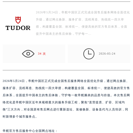
徐州市鼓楼区淮海东路29号苏宁广场IFC国际金融中心写字楼35层3508室（需提前预约）
扬州市邗江区国展路29号星耀天地写字楼1号楼18层1803室（需提前预约）
2026年5月24日，帝舵中国区正式完成全国售后服务网络全面优化
盐城市盐都区世纪大道5号盐城金融城写字楼1号楼16层1604室（需提前预约）
升级，通过网点焕新、服务扩容、流程再造、热线统一四大举
泰州市海陵区永定东路399号置地商务中心东塔写字楼（华润万象城）17层1706室（需提前预约）
措，构建覆盖全国、标准统一、便捷高效的官方售后体系，全面
提升中国表主的售后体验，守护每一…
宁波市江北区大闸南路500号来福士广场办公楼20层2009室（需提前预约）
杭州市上城区钱江路1366号华润大厦写字楼A座5层503-5室（需提前预约）

金华市金东区东市南街777号金华万达广场写字楼4号楼22层2209室（需提前预约）
34 次
2026-05-24
绍兴市越城区胜利东路379号世茂天际中心写字楼8层805室（需提前预约）
嘉兴市南湖区广益路705号嘉兴世界贸易中心写字楼A座13层1304室（需提前预约）
南昌市红谷滩新区红谷中大道998号绿地双子塔（中央广场）A1座办公楼14层07室（需提前预约）
2026年5月24日，帝舵中国区正式完成全国售后服务网络全面优化升级，通过网点焕新、
济南市历下区经十路11111号华润中心写字楼（万象城）15层1508室（需提前预约）
服务扩容、流程再造、热线统一四大举措，构建覆盖全国、标准统一、便捷高效的官方售
广州市天河区天河路230号万菱汇国际中心写字楼A塔7层704室（需提前预约）
后体系，全面提升中国表主的售后体验，守护每一枚帝舵腕表的品质与价值。本次售后网
广州市越秀区环市东路371-375号世界贸易中心大厦南塔写字楼15层07室（需提前预约）
络优化是帝舵中国区近年来规模最大的服务升级工程，聚焦“直营提质、扩容、区域均
深圳市罗湖区深南东路5001号华润大厦写字楼17层1701室（需提前预约）
衡”三大方向，对全国原有售后网点进行重新选址、装修焕新、设备迭代与人员培训，同
时新增多个城市服务点。
惠州市惠城区江北文昌一路7号华贸大厦写字楼1座30层05室（需提前预约）
厦门市思明区湖滨东路95号华润大厦写字楼B座11层1104室（需提前预约）
帝舵官方售后服务中心全国网点地址：