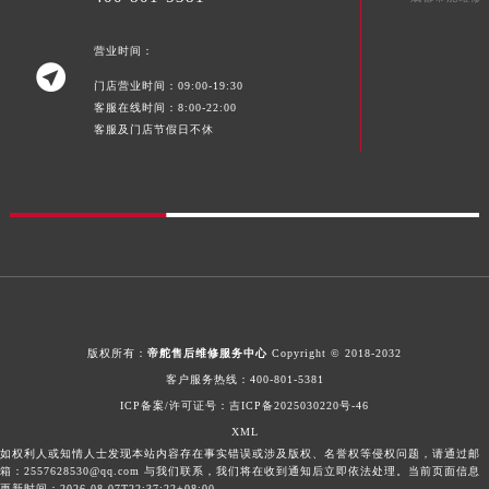
陕西省榆林市榆阳区长兴路帝舵售后服务中心（需提前预约）
新疆维吾尔自治区阿克苏市东大街帝舵售后服务中心（需提前预约）
营业时间：
新疆维吾尔自治区阿拉尔市胜利大道帝舵售后服务中心（需提前预约）

门店营业时间：09:00-19:30
新疆维吾尔自治区阿拉山口市友好路帝舵售后服务中心（需提前预约）
客服在线时间：8:00-22:00
新疆维吾尔自治区阿勒泰市解放路帝舵售后服务中心（需提前预约）
客服及门店节假日不休
新疆维吾尔自治区阿图什市光明路帝舵售后服务中心（需提前预约）
新疆维吾尔自治区白杨市军垦路帝舵售后服务中心（需提前预约）
新疆维吾尔自治区北屯市团结路帝舵售后服务中心（需提前预约）
新疆维吾尔自治区博乐市博乐市北京路帝舵售后服务中心（需提前预约）
新疆维吾尔自治区昌吉市延安北路帝舵售后服务中心（需提前预约）
新疆维吾尔自治区阜康市博峰路帝舵售后服务中心（需提前预约）
新疆维吾尔自治区哈密市伊州区建国北路帝舵售后服务中心（需提前预约）
版权所有：
帝舵售后维修服务中心
Copyright © 2018-2032
新疆维吾尔自治区和田市和田市北京西路帝舵售后服务中心（需提前预约）
客户服务热线：
400-801-5381
新疆维吾尔自治区胡杨河市胡杨河市胡杨路帝舵售后服务中心（需提前预约）
ICP备案/许可证号：
吉ICP备2025030220号-46
新疆维吾尔自治区霍尔果斯市亚欧北路帝舵售后服务中心（需提前预约）
XML
如权利人或知情人士发现本站内容存在事实错误或涉及版权、名誉权等侵权问题，请通过邮
新疆维吾尔自治区喀什市解放北路帝舵售后服务中心（需提前预约）
箱：2557628530@qq.com 与我们联系，我们将在收到通知后立即依法处理。当前页面信息
更新时间：2026-08-07T22:37:22+08:00