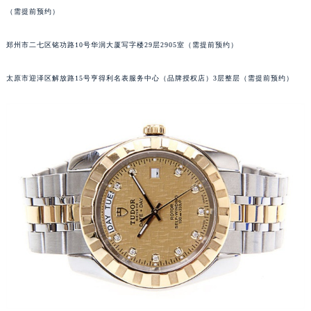
吉林省辽源市龙山区人民大街帝舵售后服务中心（需提前预约）
（需提前预约）
吉林省梅河口市新华街道梅河大街帝舵售后服务中心（需提前预约）
吉林省四平市铁东区紫气大路与南九经街交汇处帝舵售后服务中心（需提前预约）
郑州市二七区铭功路10号华润大厦写字楼29层2905室（需提前预约）
吉林省松原市宁江区五环大街帝舵售后服务中心（需提前预约）
太原市迎泽区解放路15号亨得利名表服务中心（品牌授权店）3层整层（需提前预约）
吉林省通化市东昌区环通乡江南大街帝舵售后服务中心（需提前预约）
吉林省延边市延吉市解放路帝舵售后服务中心（需提前预约）
辽宁省鞍山市铁东区站前街帝舵售后服务中心（需提前预约）
辽宁省本溪市平山区胜利路帝舵售后服务中心（需提前预约）
辽宁省朝阳市双塔区新华路帝舵售后服务中心（需提前预约）
辽宁省丹东市振兴区七经街帝舵售后服务中心（需提前预约）
辽宁省抚顺市新抚区东一路帝舵售后服务中心（需提前预约）
辽宁省阜新市海州区解放大街帝舵售后服务中心（需提前预约）
辽宁省葫芦岛市连山区中央路帝舵售后服务中心（需提前预约）
辽宁省锦州市古塔区中央大街帝舵售后服务中心（需提前预约）
辽宁省辽阳市白塔区新运大街帝舵售后服务中心（需提前预约）
辽宁省盘锦市兴隆台区石油大街帝舵售后服务中心（需提前预约）