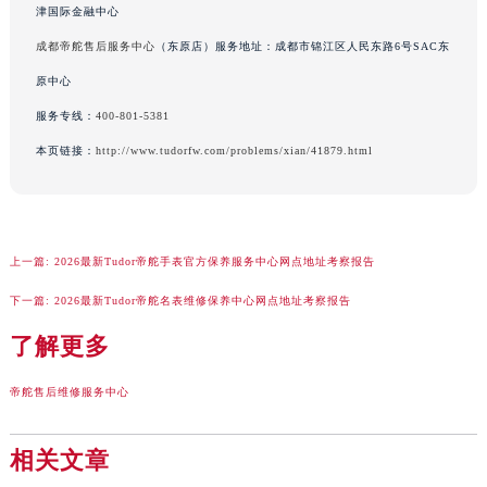
广东省梅州市梅江区金燕大道帝舵售后服务中心（需提前预约）
津国际金融中心
广东省清远市清城区湖西路帝舵售后服务中心（需提前预约）
成都帝舵售后服务中心
（东原店）服务地址：成都市锦江区人民东路6号SAC东
广东省汕头市龙湖区长平路帝舵售后服务中心（需提前预约）
原中心
广东省汕尾市城区香洲街道园林社区翠园街帝舵售后服务中心（需提前预约）
服务专线：
400-801-5381
广东省韶关市武江区芙蓉新区与老城中心交汇处帝舵售后服务中心（需提前预约）
本页链接：
http://www.tudorfw.com/problems/xian/41879.html
广东省深圳市罗湖区深南东路5001号华润大厦17层1701室帝舵售后服务中心（需提前预约）
广东省阳江市江城区东风一路帝舵售后服务中心（需提前预约）
广东省云浮市云城区金山路帝舵售后服务中心（需提前预约）
广东省湛江市赤坎区观海北路帝舵售后服务中心（需提前预约）
上一篇:
2026最新Tudor帝舵手表官方保养服务中心网点地址考察报告
广东省肇庆市端州区信安大道与砚都大道交汇处帝舵售后服务中心（需提前预约）
下一篇:
2026最新Tudor帝舵名表维修保养中心网点地址考察报告
广西壮族自治区百色市右江区中山二路帝舵售后服务中心（需提前预约）
广西壮族自治区北海市海城区北京路帝舵售后服务中心（需提前预约）
了解更多
广西壮族自治区崇左市江州区石景林街道友谊大道与丽川路交汇处帝舵售后服务中心（需提前预约）
帝舵售后维修服务中心
广西壮族自治区防城港市港口区金花茶大道帝舵售后服务中心（需提前预约）
广西壮族自治区贵港市港北区港城街道布山大道与仙衣路交叉口帝舵售后服务中心（需提前预约）
相关文章
广西壮族自治区桂林市秀峰区红岭路帝舵售后服务中心（需提前预约）