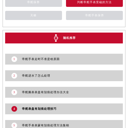
甘肃省合作市人民街帝舵售后服务中心（需提前预约）
帝舵保养
判断帝舵手表受磁的方法
甘肃省嘉峪关市雄关区新华中路帝舵售后服务中心（需提前预约）
天梭
帝舵手表保养
甘肃省金昌市金川区北京路帝舵售后服务中心（需提前预约）
甘肃省酒泉市肃州区西大街帝舵售后服务中心（需提前预约）
甘肃省临夏市城南街道团结路帝舵售后服务中心（需提前预约）
随机推荐
甘肃省陇南市武都区人民路帝舵售后服务中心（需提前预约）
甘肃省平凉市崆峒区西大街帝舵售后服务中心（需提前预约）
甘肃省庆阳市西峰区南大街帝舵售后服务中心（需提前预约）
1
帝舵手表走时不准是啥原因
甘肃省天水市秦州区民主路帝舵售后服务中心（需提前预约）
甘肃省武威市凉州区迎宾路帝舵售后服务中心（需提前预约）
2
帝舵进水了怎么处理
甘肃省张掖市甘州区民乐北路帝舵售后服务中心（需提前预约）
宁夏回族自治区固原市原州区文化街帝舵售后服务中心（需提前预约）
3
帝舵腕表表盘有划痕处理办法大全
宁夏回族自治区石嘴山市大武口区贺兰山路帝舵售后服务中心（需提前预约）
宁夏回族自治区吴忠市利通区开元大道帝舵售后服务中心（需提前预约）
4
帝舵表盘有划痕处理技巧
宁夏回族自治区银川市兴庆区新华东路97号新百中心C馆一层C1-18号商铺帝舵售后服务中心（需提前预约）
宁夏回族自治区中卫市沙坡头区鼓楼东街帝舵售后服务中心（需提前预约）
5
帝舵手表表蒙有划痕处理方法集锦