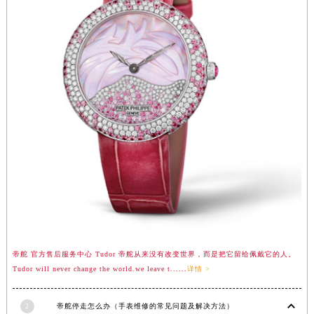
河南省信阳市浉河区东方红大道帝舵售后服务中心（需提前预约）
河南省许昌市魏都区建安大道与八龙路交叉口帝舵售后服务中心（需提前预约）
河南省郑州市二七区民主路10号华润大厦29层2905室帝舵售后服务中心（需提前预约）
河南省周口市川汇区七一路帝舵售后服务中心（需提前预约）
河南省驻马店市驿城区乐山大道与置地大道交叉口帝舵售后服务中心（需提前预约）
湖北省鄂州市鄂城区文星大道帝舵售后服务中心（需提前预约）
湖北省黄冈市黄州区赤壁大道帝舵售后服务中心（需提前预约）
湖北省黄石市黄石港区武汉路帝舵售后服务中心（需提前预约）
湖北省荆门市东宝中天街步行街帝舵售后服务中心（需提前预约）
湖北省荆州市荆州区荆中路帝舵售后服务中心（需提前预约）
湖北省十堰市茅箭区人民北路帝舵售后服务中心（需提前预约）
湖北省随州市曾都区青年路帝舵售后服务中心（需提前预约）
湖北省咸宁市咸安区长安大道帝舵售后服务中心（需提前预约）
帝舵 官方售后服务中心 Tudor 帝舵从来没有改变世界，而是把它留给佩戴它的人。
湖北省襄阳市樊城区长虹路与人民路交叉口帝舵售后服务中心（需提前预约）
Tudor will never change the world.we leave t......
详情 >
湖北省孝感市孝南区复兴大道帝舵售后服务中心（需提前预约）
湖北省宜昌市西陵区夷陵大道与港窑路帝舵售后服务中心（需提前预约）
2
帝舵停走怎么办（手表维修的常见问题及解决方法）