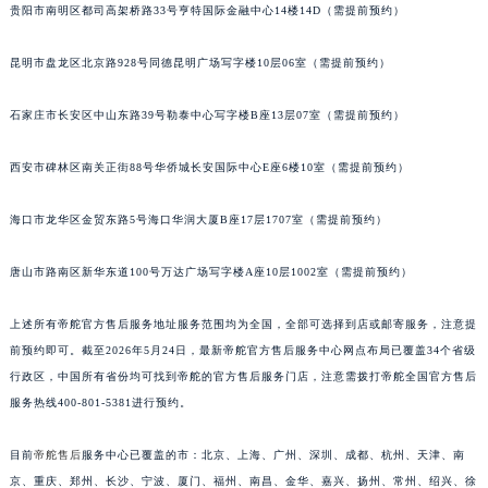
安徽省亳州市谯城区魏武大道帝舵售后服务中心（需提前预约）
贵阳市南明区都司高架桥路33号亨特国际金融中心14楼14D（需提前预约）
安徽省池州市贵池区长江路帝舵售后服务中心（需提前预约）
昆明市盘龙区北京路928号同德昆明广场写字楼10层06室（需提前预约）
安徽省滁州市琅琊区南谯北路帝舵售后服务中心（需提前预约）
安徽省阜阳市颍州区颍州北路帝舵售后服务中心（需提前预约）
石家庄市长安区中山东路39号勒泰中心写字楼B座13层07室（需提前预约）
安徽省淮北市相山区淮海路帝舵售后服务中心（需提前预约）
安徽省淮南市田家庵区国庆中路帝舵售后服务中心（需提前预约）
西安市碑林区南关正街88号华侨城长安国际中心E座6楼10室（需提前预约）
安徽省黄山市屯溪区黄山西路帝舵售后服务中心（需提前预约）
安徽省六安市金安区解放中路帝舵售后服务中心（需提前预约）
海口市龙华区金贸东路5号海口华润大厦B座17层1707室（需提前预约）
安徽省马鞍山市雨山区湖南西路帝舵售后服务中心（需提前预约）
唐山市路南区新华东道100号万达广场写字楼A座10层1002室（需提前预约）
安徽省宿州市埇桥区人民中路帝舵售后服务中心（需提前预约）
安徽省铜陵市铜官区石城大道帝舵售后服务中心（需提前预约）
上述所有帝舵官方售后服务地址服务范围均为全国，全部可选择到店或邮寄服务，注意提
安徽省芜湖市镜湖区中山路步行街帝舵售后服务中心（需提前预约）
前预约即可。截至2026年5月24日，最新帝舵官方售后服务中心网点布局已覆盖34个省级
安徽省宣城市宣州区叠嶂西路帝舵售后服务中心（需提前预约）
行政区，中国所有省份均可找到帝舵的官方售后服务门店，注意需拨打帝舵全国官方售后
福建省龙岩市新罗区九一南路帝舵售后服务中心（需提前预约）
服务热线400-801-5381进行预约。
福建省南平市建阳区人民西路帝舵售后服务中心（需提前预约）
目前
帝舵售后
服务中心已覆盖的市：北京、上海、广州、深圳、成都、杭州、天津、南
福建省宁德市蕉城区天湖东路帝舵售后服务中心（需提前预约）
京、重庆、郑州、长沙、宁波、厦门、福州、南昌、金华、嘉兴、扬州、常州、绍兴、徐