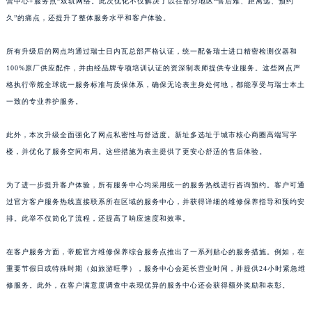
营中心+服务点”双轨网络。此次优化不仅解决了以往部分地区“售后难、距离远、预约
江西省景德镇市珠山区珠山中路帝舵售后服务中心（需提前预约）
久”的痛点，还提升了整体服务水平和客户体验。
江西省九江市浔阳区浔阳路帝舵售后服务中心（需提前预约）
江西省南昌市红谷滩新区红谷中大道998号绿地双子塔（中央广场）A1座办公楼14层1407室帝舵售后服务中心（需提前预约）
所有升级后的网点均通过瑞士日内瓦总部严格认证，统一配备瑞士进口精密检测仪器和
江西省萍乡市安源区萍安北大道与康庄路交叉口帝舵售后服务中心（需提前预约）
100%原厂供应配件，并由经品牌专项培训认证的资深制表师提供专业服务。这些网点严
江西省上饶市信州区滨江西路帝舵售后服务中心（需提前预约）
格执行帝舵全球统一服务标准与质保体系，确保无论表主身处何地，都能享受与瑞士本土
江西省新余市渝水区北湖西路帝舵售后服务中心（需提前预约）
一致的专业养护服务。
江西省宜春市袁州区中山中路帝舵售后服务中心（需提前预约）
此外，本次升级全面强化了网点私密性与舒适度。新址多选址于城市核心商圈高端写字
江西省鹰潭市月湖区胜利东路帝舵售后服务中心（需提前预约）
楼，并优化了服务空间布局。这些措施为表主提供了更安心舒适的售后体验。
山东省德州市德城区东风中路帝舵售后服务中心（需提前预约）
山东省东营市东营区济南路帝舵售后服务中心（需提前预约）
为了进一步提升客户体验，所有服务中心均采用统一的服务热线进行咨询预约。客户可通
山东省济南市历下区经十路11111号华润中心写字楼（万象城）15层1508室帝舵售后服务中心（需提前预约）
过官方客户服务热线直接联系所在区域的服务中心，并获得详细的维修保养指导和预约安
山东省济宁市任城区太白楼路帝舵售后服务中心（需提前预约）
排。此举不仅简化了流程，还提高了响应速度和效率。
山东省莱芜市文化南路8号银座商城名表维修一楼名表维修帝舵售后服务中心（需提前预约）
在客户服务方面，帝舵官方维修保养综合服务点推出了一系列贴心的服务措施。例如，在
山东省临沂市兰山区解放路帝舵售后服务中心（需提前预约）
重要节假日或特殊时期（如旅游旺季），服务中心会延长营业时间，并提供24小时紧急维
山东省日照市东港区烟台路帝舵售后服务中心（需提前预约）
修服务。此外，在客户满意度调查中表现优异的服务中心还会获得额外奖励和表彰。
山东省泰安市泰山区财源街道泰山大街帝舵售后服务中心（需提前预约）