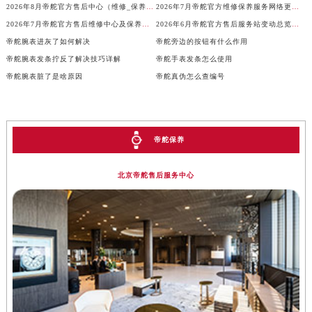
广西壮族自治区河池市金城江区金城江街道朝阳路帝舵售后服务中心（需提前预约）
2026年8月帝舵官方售后中心（维修_保养）网点迁移及新设最终确认
2026年7月帝舵官方维修保养服务网络更新通知（含搬迁新开）
广西壮族自治区贺州市八步区城东街道灵峰南路帝舵售后服务中心（需提前预约）
2026年7月帝舵官方售后维修中心及保养中心最新动态补充汇总
2026年6月帝舵官方售后服务站变动总览（搬迁及新增）
广西壮族自治区来宾市兴宾区桂中大道帝舵售后服务中心（需提前预约）
帝舵腕表进灰了如何解决
帝舵旁边的按钮有什么作用
帝舵腕表发条拧反了解决技巧详解
帝舵手表发条怎么使用
广西壮族自治区柳州市城中区中山中路帝舵售后服务中心（需提前预约）
帝舵腕表脏了是啥原因
帝舵真伪怎么查编号
广西壮族自治区钦州市钦南区金海湾东大街帝舵售后服务中心（需提前预约）
广西壮族自治区梧州市万秀区龙湖镇高旺路帝舵售后服务中心（需提前预约）
广西壮族自治区玉林市玉州区金玉路帝舵售后服务中心（需提前预约）
海南省儋州市儋州市那大镇兰洋北路帝舵售后服务中心（需提前预约）
帝舵保养
海南省东方市八所镇解放西路帝舵售后服务中心（需提前预约）
北京帝舵售后服务中心
海南省琼海市嘉积镇东风路帝舵售后服务中心（需提前预约）
海南省三沙市西沙区西沙群岛永兴岛北京路帝舵售后服务中心（需提前预约）
海南省三亚市吉阳区迎宾路帝舵售后服务中心（需提前预约）
海南省万宁市万城镇解放路帝舵售后服务中心（需提前预约）
海南省文昌市文城镇教育东路帝舵售后服务中心（需提前预约）
海南省五指山市通什镇三月三大道帝舵售后服务中心（需提前预约）
香港特别行政区尖沙咀区油尖旺区广东道帝舵售后服务中心（需提前预约）