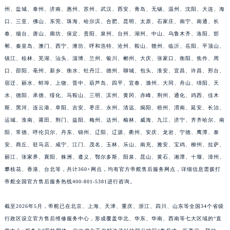
福建省莆田市城厢区霞林街道荔华东大道帝舵售后服务中心（需提前预约）
州、盐城、泰州、济南、惠州、苏州、武汉、西安、青岛、无锡、温州、沈阳、大连、海
福建省三明市三元区东乾二路帝舵售后服务中心（需提前预约）
口、三亚、佛山、东莞、珠海、哈尔滨、合肥、昆明、太原、石家庄、南宁、南通、长
福建省漳州市龙文区步港路帝舵售后服务中心（需提前预约）
春、烟台、唐山、廊坊、保定、贵阳、泉州、台州、湖州、中山、乌鲁木齐、洛阳、邯
江苏省常州市新北区龙锦路1590号现代传媒中心5号楼10层1008室帝舵售后服务中心（需提前预约）
郸、秦皇岛、澳门、西宁、潍坊、呼和浩特、沧州、鞍山、赣州、临沂、岳阳、平顶山、
镇江、桂林、芜湖、汕头、淄博、兰州、银川、郴州、大庆、张家口、衡阳、焦作、周
江苏省淮安市清江浦区淮海北路帝舵售后服务中心（需提前预约）
口、邵阳、亳州、新乡、衡水、牡丹江、德州、聊城、包头、淮安、宜昌、许昌、邢台、
江苏省连云港市海州区通灌北路帝舵售后服务中心（需提前预约）
宿迁、丽水、蚌埠、上饶、晋中、葫芦岛、四平、宜春、滁州、大同、舟山、绵阳、天
江苏省南京市秦淮区中山南路1号南京中心22层22-C1-C3室帝舵售后服务中心（需提前预约）
水、德阳、承德、绥化、马鞍山、三明、滨州、黄冈、赤峰、荆州、通化、鸡西、佳木
江苏省宿迁市宿城区西湖路帝舵售后服务中心（需提前预约）
斯、黑河、连云港、阜阳、吉安、枣庄、永州、清远、揭阳、梧州、渭南、延安、长治、
江苏省泰州市海陵区永定东路399号置地商务中心东塔（华润万象城）17层1706室帝舵售后服务中心（需提前预约）
运城、淮南、莆田、荆门、益阳、梅州、达州、榆林、威海、九江、济宁、齐齐哈尔、南
江苏省徐州市鼓楼区淮海东路29号苏宁广场IFC国际金融中心35层3508室帝舵售后服务中心（需提前预约）
阳、常德、呼伦贝尔、丹东、锦州、辽阳、辽源、衢州、安庆、龙岩、宁德、鹰潭、泰
安、商丘、驻马店、咸宁、江门、茂名、玉林、乐山、南充、雅安、宝鸡、柳州、拉萨、
江苏省盐城市盐都区世纪大道5号盐城金融城写字楼1号楼16层1604室帝舵售后服务中心（需提前预约）
丽江、张家界、襄阳、株洲、遵义、鄂尔多斯、阳泉、昆山、黄石、湘潭、十堰、漳州、
江苏省扬州市邗江区国展路29号星耀天地写字楼1号楼18层1803室帝舵售后服务中心（需提前预约）
攀枝花、香港、台北等，共计360+网点，均有官方帝舵售后服务网点，详细信息需拨打
江苏省镇江市京口区中山东路帝舵售后服务中心（需提前预约）
帝舵全国官方售后服务热线400-801-5381进行咨询。
江西省抚州市临川区赣东大道帝舵售后服务中心（需提前预约）
江西省赣州市章贡区文清路帝舵售后服务中心（需提前预约）
截至2026年5月，帝舵已在北京、上海、天津、重庆、浙江、四川、山东等全国34个省级
江西省吉安市吉州区井冈山大道帝舵售后服务中心（需提前预约）
行政区设立官方售后维修服务中心，形成覆盖华北、华东、华南、西南等七大区域的“直