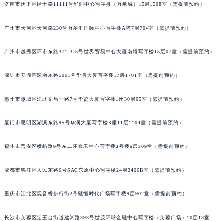
甘肃省兰州市七里河区西津西路16号兰州中心写字楼21层2102室（需提前预约）
济南市历下区经十路11111号华润中心写字楼（万象城）15层1508室（需提前预约）
重庆市解放碑渝中区民权路28号英利国际金融中心写字楼20层01室（需提前预约）
广州市天河区天河路230号万菱汇国际中心写字楼A塔7层704室（需提前预约）
黑龙江省大庆市萨尔图区会战大街帝舵售后服务中心（需提前预约）
黑龙江省鹤岗市向阳区红军路帝舵售后服务中心（需提前预约）
广州市越秀区环市东路371-375号世界贸易中心大厦南塔写字楼15层07室（需提前预约）
黑龙江省黑河市爱辉区中央街帝舵售后服务中心（需提前预约）
黑龙江省鸡西市鸡冠区红军路帝舵售后服务中心（需提前预约）
深圳市罗湖区深南东路5001号华润大厦写字楼17层1701室（需提前预约）
黑龙江省佳木斯市向阳区长安路帝舵售后服务中心（需提前预约）
黑龙江省牡丹江市东安区太平路帝舵售后服务中心（需提前预约）
惠州市惠城区江北文昌一路7号华贸大厦写字楼1座30层05室（需提前预约）
黑龙江省七台河市桃山区大同街帝舵售后服务中心（需提前预约）
厦门市思明区湖滨东路95号华润大厦写字楼B座11层1104室（需提前预约）
黑龙江省齐齐哈尔市龙沙区龙华路帝舵售后服务中心（需提前预约）
黑龙江省双鸭山市尖山区新兴大街帝舵售后服务中心（需提前预约）
福州市晋安区横屿路9号东二环泰禾中心写字楼2号楼5层509室（需提前预约）
黑龙江省绥化市北林区新华街与康庄路交叉口帝舵售后服务中心（需提前预约）
黑龙江省伊春市伊美区通河路帝舵售后服务中心（需提前预约）
成都市锦江区人民东路6号SAC东原中心写字楼24层2406B室（需提前预约）
吉林省白城市洮北区明仁南街帝舵售后服务中心（需提前预约）
重庆市江北区观音桥步行街2号融恒时代广场写字楼9层902室（需提前预约）
吉林省白山市浑江区浑江大街帝舵售后服务中心（需提前预约）
吉林省吉林市船营区河南街帝舵售后服务中心（需提前预约）
长沙市芙蓉区定王台街道建湘路393号世茂环球金融中心写字楼（芙蓉广场）10层13室