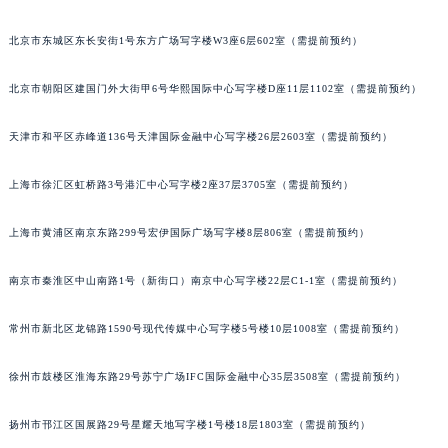
福州市鼓楼区五四路128-1号恒力城写字楼15层03室（需提前预约）
成都市锦江区人民东路6号SAC东原中心写字楼24层2406B室（需提前预约）
北京市东城区东长安街1号东方广场写字楼W3座6层602室（需提前预约）
重庆市江北区观音桥步行街2号融恒时代广场写字楼9层902室（需提前预约）
长沙市芙蓉区定王台街道建湘路393号世茂环球金融中心写字楼（芙蓉广场）10层13室（需提前预约）
北京市朝阳区建国门外大街甲6号华熙国际中心写字楼D座11层1102室（需提前预约）
郑州市二七区铭功路10号华润大厦写字楼29层2905室（需提前预约）
天津市和平区赤峰道136号天津国际金融中心写字楼26层2603室（需提前预约）
太原市迎泽区解放路15号亨得利名表服务中心（品牌授权店）3层整层（需提前预约）
沈阳市沈河区中街路137号亨得利名表服务中心（品牌授权店）1层整层（需提前预约）
上海市徐汇区虹桥路3号港汇中心写字楼2座37层3705室（需提前预约）
沈阳市沈河区中街路83号亨得利名表服务中心（品牌授权店）1层整层（需提前预约）
乌鲁木齐市天山区红山路26号时代广场（CCMALL）C座17层17-B（需提前预约）
上海市黄浦区南京东路299号宏伊国际广场写字楼8层806室（需提前预约）
温州市鹿城区锦绣路1067号置信广场10层1015室（需提前预约）
南京市秦淮区中山南路1号（新街口）南京中心写字楼22层C1-1室（需提前预约）
哈尔滨市道里区友谊西路600号富力中心T2座写字楼29层03室（需提前预约）
大连市中山区人民路15号国际金融大厦7层G室（需提前预约）
常州市新北区龙锦路1590号现代传媒中心写字楼5号楼10层1008室（需提前预约）
佛山市禅城区季华五路57号万科金融中心C座12层1205室（需提前预约）
东莞市东城街道鸿福东路1号民盈国贸中心T1写字楼9层907室（需提前预约）
徐州市鼓楼区淮海东路29号苏宁广场IFC国际金融中心35层3508室（需提前预约）
无锡市梁溪区人民中路139号恒隆广场写字楼1座11层1104室（需提前预约）
南通市崇川区工农路57号圆融广场写字楼16层1603室（需提前预约）
扬州市邗江区国展路29号星耀天地写字楼1号楼18层1803室（需提前预约）