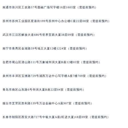
内蒙古自治区锡林郭勒盟市锡林浩特市光明街与额尔敦路交叉口帝舵售后服务中心（需提前预约）
南通市崇川区工农路57号圆融广场写字楼16层1603室（需提前预约）
内蒙古自治区兴安盟市乌兰浩特市兴安大街帝舵售后服务中心（需提前预约）
山西省大同市平城区迎宾街帝舵售后服务中心（需提前预约）
苏州市苏州工业园区星港街199号苏州中心办公楼C座22层08室（需提前预约）
山西省晋城市城区黄华街帝舵售后服务中心（需提前预约）
山西省晋中市榆次区顺城街帝舵售后服务中心（需提前预约）
武汉市江汉区解放大道686号世界贸易大厦38层09室（需提前预约）
山西省临汾市尧都区解放路帝舵售后服务中心（需提前预约）
南宁市青秀区金湖路59号地王大厦12楼1224室（需提前预约）
山西省吕梁市离石区永宁中路与建设街交叉口帝舵售后服务中心（需提前预约）
山西省朔州市朔城区怡西路与鄯阳西街交汇处帝舵售后服务中心（需提前预约）
合肥市蜀山区潜山路111号万象城华润大厦B座12楼03室（需提前预约）
山西省忻州市忻府区和平东街与七一南路交叉口帝舵售后服务中心（需提前预约）
山西省阳泉市郊区平阳东街与新城大道交叉口帝舵售后服务中心（需提前预约）
泉州市丰泽区宝洲路729号浦西万达中心写字楼A座7楼709室（需提前预约）
山西省运城市盐湖区河东街帝舵售后服务中心（需提前预约）
山西省长治市潞州区英雄中路帝舵售后服务中心（需提前预约）
青岛市南区山东路6号华润大厦B座22层04室（需提前预约）
山西省太原市迎泽区迎泽街道解放路15号亨得利名表维修授权店3楼帝舵售后服务中心（需提前预约）
烟台市芝罘区胜利路139号万达金融中心A座907室（需提前预约）
天津市和平区赤峰道136号天津国际金融中心26层2603室帝舵售后服务中心（需提前预约）
安徽省安庆市迎江区人民路帝舵售后服务中心（需提前预约）
长春市朝阳区西安大路727号中银大厦A座(旺进大厦)18层09室（需提前预约）
安徽省蚌埠市蚌山区淮河路帝舵售后服务中心（需提前预约）