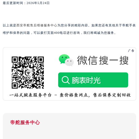
山东省威海市环翠区新威海路89号振华商厦一楼名表维修帝舵售后服务中心（需提前预约）
最后更新时间：2026年5月24日
山东省潍坊市奎文区东风东街帝舵售后服务中心（需提前预约）
山东省枣庄市滕州市北辛路与善国路交叉口帝舵售后服务中心（需提前预约）
以上就是
西安帝舵售后维修服务中心
为您分享的精彩内容。如果您还有其他关于帝舵手表
山东省淄博市张店区金晶大道帝舵售后服务中心（需提前预约）
维护和保养的问题，可以拨打页面400电话进行咨询，我们将竭诚为您服务。
上海市黄浦区南京东路299号宏伊国际广场写字楼8层806室帝舵售后服务中心（需提前预约）
上海市徐汇区虹桥路3号港汇中心2座37层3705室帝舵售后服务中心（需提前预约）
浙江省杭州市上城区钱江路1366号华润大厦A座5层503-5室帝舵售后服务中心（需提前预约）
浙江省湖州市吴兴区劳动路帝舵售后服务中心（需提前预约）
浙江省嘉兴市南湖区广益路705号嘉兴世界贸易中心A座13层1304室帝舵售后服务中心（需提前预约）
浙江省金华市金东区东市南街777号金华万达广场4号楼22楼2209室帝舵售后服务中心（需提前预约）
浙江省丽水市莲都区解放街帝舵售后服务中心（需提前预约）
浙江省宁波市江北区大闸南路500号来福士广场办公楼20层2009室帝舵售后服务中心（需提前预约）
浙江省衢州市柯城区上街帝舵售后服务中心（需提前预约）
浙江省绍兴市越城区胜利东路379号世茂天际中心写字楼8层805室帝舵售后服务中心（需提前预约）
帝舵服务中心
浙江省舟山市定海区解放东路帝舵售后服务中心（需提前预约）
澳门特别行政区大堂区议事亭前地（新马路）帝舵售后服务中心（需提前预约）