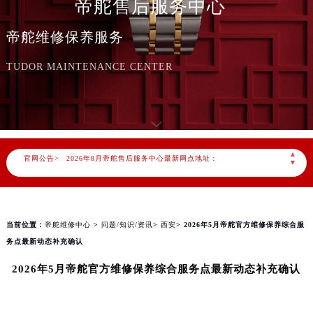
帝舵售后服务中心
帝舵维修保养服务
TUDOR MAINTENANCE CENTER
2026年8月帝舵中国区售后服务网络优化升级公告
2026年8月帝舵全国官方售后客户服务热线：400-801-5381
帝舵官方全国统一服务热线400-801-5381，服务覆盖中国大陆、香港、澳门、台湾全部区域（非大陆需加拨“+86”）
▲
官网公告>
2026年8月帝舵售后服务中心最新网点地址：
▼
北京市朝阳区建国门外大街甲6号华熙国际中心写字楼D座11层1102室（北京总部）（需提前预约）
北京市东城区东长安街1号东方广场写字楼W3座6层602室（需提前预约）
天津市和平区赤峰道136号天津国际金融中心写字楼26层2603室（需提前预约）
当前位置：
帝舵维修中心
>
问题/知识/资讯
>
西安
> 2026年5月帝舵官方维修保养综合服
上海市徐汇区虹桥路3号港汇中心写字楼2座37层3705室（需提前预约）
务点最新动态补充确认
上海市黄浦区南京东路299号宏伊国际广场写字楼8层806室（需提前预约）
2026年5月帝舵官方维修保养综合服务点最新动态补充确认
南京市秦淮区中山南路1号（新街口）南京中心写字楼22层C1-1室（需提前预约）
常州市新北区龙锦路1590号现代传媒中心写字楼5号楼10层1008室（需提前预约）