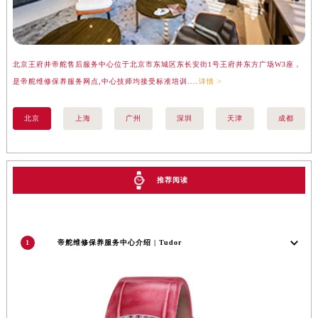
香港特别行政区金钟区中西区金钟道帝舵售后服务中心（需提前预约）
香港特别行政区九龙区油尖旺区弥敦道帝舵售后服务中心（需提前预约）
香港特别行政区铜锣湾区湾仔区轩尼诗道帝舵售后服务中心（需提前预约）
河南省安阳市文峰区解放大道帝舵售后服务中心（需提前预约）
北京王府井帝舵售后服务中心位于北京市东城区东长安街1号王府井东方广场W3座，
上
是帝舵维修保养服务网点,中心技师均接受标准培训....
详情 >
务
河南省鹤壁市淇滨区九州路帝舵售后服务中心（需提前预约）
河南省济源市沁园街道济水大道帝舵售后服务中心（需提前预约）
北京
上海
广州
深圳
天津
成都
河南省焦作市解放区解放路帝舵售后服务中心（需提前预约）
河南省开封市鼓楼区中山路帝舵售后服务中心（需提前预约）
河南省洛阳市西工区中州中路与解放路交叉口帝舵售后服务中心（需提前预约）
推荐阅读
河南省漯河市源汇区交通路帝舵售后服务中心（需提前预约）
河南省南阳市宛城区范蠡东路与南都路交叉口帝舵售后服务中心（需提前预约）
河南省平顶山市卫东区建设路帝舵售后服务中心（需提前预约）
河南省濮阳市大华龙区开州路绿城路交叉口帝舵售后服务中心（需提前预约）
1
帝舵维修保养服务中心介绍 | Tudor
河南省三门峡市湖滨区和平路帝舵售后服务中心（需提前预约）
河南省商丘市梁园区神火大道帝舵售后服务中心（需提前预约）
河南省新乡市红旗区人民路帝舵售后服务中心（需提前预约）