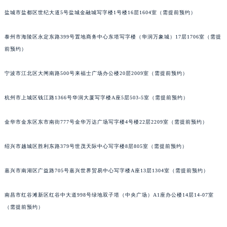
苏州市苏州工业园区星港街199号苏州中心办公楼C座22层08室（需提前预约）
盐城市盐都区世纪大道5号盐城金融城写字楼1号楼16层1604室（需提前预约）
武汉市江汉区解放大道686号世界贸易大厦38层09室（需提前预约）
南宁市青秀区金湖路59号地王大厦12楼1224室（需提前预约）
泰州市海陵区永定东路399号置地商务中心东塔写字楼（华润万象城）17层1706室（需提
合肥市蜀山区潜山路111号万象城华润大厦B座12楼03室（需提前预约）
前预约）
泉州市丰泽区宝洲路729号浦西万达中心写字楼A座7楼709室（需提前预约）
青岛市南区山东路6号华润大厦B座22层04室（需提前预约）
宁波市江北区大闸南路500号来福士广场办公楼20层2009室（需提前预约）
烟台市芝罘区胜利路139号万达金融中心A座907室（需提前预约）
杭州市上城区钱江路1366号华润大厦写字楼A座5层503-5室（需提前预约）
长春市朝阳区西安大路727号中银大厦A座(旺进大厦)18层09室（需提前预约）
贵阳市南明区都司高架桥路33号亨特国际金融中心14楼14D（需提前预约）
金华市金东区东市南街777号金华万达广场写字楼4号楼22层2209室（需提前预约）
昆明市盘龙区北京路928号同德昆明广场写字楼10层06室（需提前预约）
石家庄市长安区中山东路39号勒泰中心写字楼B座13层07室（需提前预约）
绍兴市越城区胜利东路379号世茂天际中心写字楼8层805室（需提前预约）
西安市碑林区南关正街88号华侨城长安国际中心E座6楼10室（需提前预约）
嘉兴市南湖区广益路705号嘉兴世界贸易中心写字楼A座13层1304室（需提前预约）
海口市龙华区金贸东路5号海口华润大厦B座17层1707室（需提前预约）
唐山市路南区新华东道100号万达广场写字楼A座10层1002室（需提前预约）
南昌市红谷滩新区红谷中大道998号绿地双子塔（中央广场）A1座办公楼14层14-07室
台州市椒江区东海大道1800号腾达中心东1幢20楼2002室（需提前预约）
（需提前预约）
内蒙古自治区呼和浩特市玉泉区大学西街70号华润万象城写字楼（鄂尔多斯大厦）23层2326室（需提前预约）