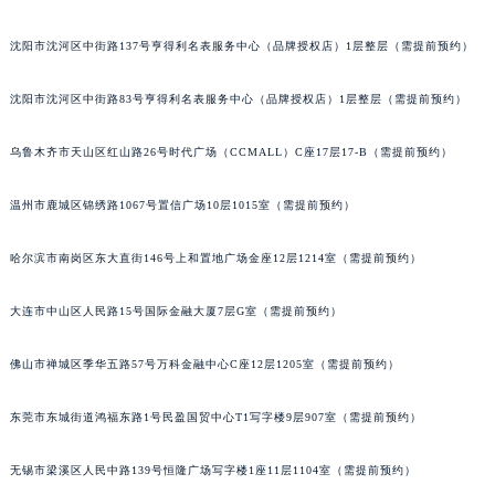
辽宁省铁岭市银州区南马路帝舵售后服务中心（需提前预约）
辽宁省营口市站前区市府路与渤海大街交叉口帝舵售后服务中心（需提前预约）
沈阳市沈河区中街路137号亨得利名表服务中心（品牌授权店）1层整层（需提前预约）
辽宁省沈阳市沈河区中街路137号亨得利名表维修授权店1楼帝舵售后服务中心（需提前预约）
辽宁省沈阳市沈河区中街路83号亨得利名表维修授权店1楼帝舵售后服务中心（需提前预约）
沈阳市沈河区中街路83号亨得利名表服务中心（品牌授权店）1层整层（需提前预约）
北京市朝阳区建国门外大街甲6号华熙国际中心D座11层1102室帝舵售后服务中心（北京总部）（需提前预约）
乌鲁木齐市天山区红山路26号时代广场（CCMALL）C座17层17-B（需提前预约）
北京市东城区东长安街1号王府井东方广场W3座6层602室帝舵售后服务中心（需提前预约）
河北省保定市竞秀区朝阳北大街北国先天下帝舵售后服务中心（需提前预约）
温州市鹿城区锦绣路1067号置信广场10层1015室（需提前预约）
内蒙古自治区阿拉善盟市左旗土尔扈特大街帝舵售后服务中心（需提前预约）
内蒙古自治区巴彦淖尔市临河区新华街帝舵售后服务中心（需提前预约）
哈尔滨市南岗区东大直街146号上和置地广场金座12层1214室（需提前预约）
内蒙古自治区包头市青山区幸福路甲3号王府井百货名表维修帝舵售后服务中心（需提前预约）
大连市中山区人民路15号国际金融大厦7层G室（需提前预约）
内蒙古自治区赤峰市红山区哈达街帝舵售后服务中心（需提前预约）
内蒙古自治区鄂尔多斯市东胜区伊金霍洛街帝舵售后服务中心（需提前预约）
佛山市禅城区季华五路57号万科金融中心C座12层1205室（需提前预约）
内蒙古自治区呼伦贝尔市海拉尔区中央街帝舵售后服务中心（需提前预约）
内蒙古自治区通辽市科尔沁区明仁大街帝舵售后服务中心（需提前预约）
东莞市东城街道鸿福东路1号民盈国贸中心T1写字楼9层907室（需提前预约）
内蒙古自治区乌海市海勃湾区人民南路帝舵售后服务中心（需提前预约）
内蒙古自治区乌兰察布市集宁区恩和大街帝舵售后服务中心（需提前预约）
无锡市梁溪区人民中路139号恒隆广场写字楼1座11层1104室（需提前预约）