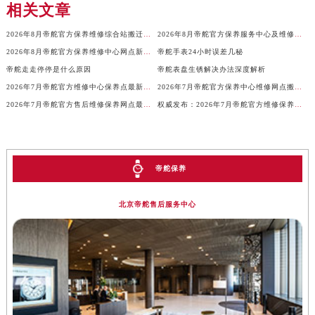
安徽省池州市贵池区长江路帝舵售后服务中心（需提前预约）
相关文章
安徽省滁州市琅琊区南谯北路帝舵售后服务中心（需提前预约）
2026年8月帝舵官方保养维修综合站搬迁及新增服务点补充最终公示内容
2026年8月帝舵官方保养服务中心及维修点迁移新设补充公告原文内容公示
安徽省阜阳市颍州区颍州北路帝舵售后服务中心（需提前预约）
2026年8月帝舵官方保养维修中心网点新增及部分搬迁通告原文最终公开
帝舵手表24小时误差几秘
安徽省淮北市相山区淮海路帝舵售后服务中心（需提前预约）
帝舵走走停停是什么原因
帝舵表盘生锈解决办法深度解析
安徽省淮南市田家庵区国庆中路帝舵售后服务中心（需提前预约）
2026年7月帝舵官方维修中心保养点最新变动及新开信息文件
2026年7月帝舵官方保养中心维修网点搬迁及新增补充完整公示原文定稿
安徽省黄山市屯溪区黄山西路帝舵售后服务中心（需提前预约）
2026年7月帝舵官方售后维修保养网点最终简明补充手册确认
权威发布：2026年7月帝舵官方维修保养服务中心搬迁新开整体安排方案
安徽省六安市金安区解放中路帝舵售后服务中心（需提前预约）
安徽省马鞍山市雨山区湖南西路帝舵售后服务中心（需提前预约）
安徽省宿州市埇桥区人民中路帝舵售后服务中心（需提前预约）
帝舵保养
安徽省铜陵市铜官区石城大道帝舵售后服务中心（需提前预约）
安徽省芜湖市镜湖区中山路步行街帝舵售后服务中心（需提前预约）
北京帝舵售后服务中心
安徽省宣城市宣州区叠嶂西路帝舵售后服务中心（需提前预约）
福建省龙岩市新罗区九一南路帝舵售后服务中心（需提前预约）
福建省南平市建阳区人民西路帝舵售后服务中心（需提前预约）
福建省宁德市蕉城区天湖东路帝舵售后服务中心（需提前预约）
福建省莆田市城厢区霞林街道荔华东大道帝舵售后服务中心（需提前预约）