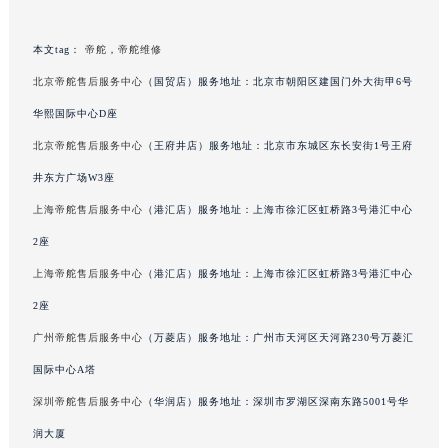
辽宁省营口市站前区市府路与渤海大街交叉口帝舵售后服务中心（需提前预约）
辽宁省沈阳市沈河区中街路137号亨得利名表维修授权店1楼帝舵售后服务中心（需提前预约）
本文tag：
帝舵
，
帝舵维修
辽宁省沈阳市沈河区中街路83号亨得利名表维修授权店1楼帝舵售后服务中心（需提前预约）
北京帝舵售后服务中心
（国贸店）服务地址：北京市朝阳区建国门外大街甲6号
北京市朝阳区建国门外大街甲6号华熙国际中心D座11层1102室帝舵售后服务中心（北京总部）（需提前预约）
华熙国际中心D座
北京市东城区东长安街1号王府井东方广场W3座6层602室帝舵售后服务中心（需提前预约）
河北省保定市竞秀区朝阳北大街北国先天下帝舵售后服务中心（需提前预约）
北京帝舵售后服务中心
（王府井店）服务地址：北京市东城区东长安街1号王府
内蒙古自治区阿拉善盟市左旗土尔扈特大街帝舵售后服务中心（需提前预约）
井东方广场W3座
内蒙古自治区巴彦淖尔市临河区新华街帝舵售后服务中心（需提前预约）
上海帝舵售后服务中心
（港汇店）服务地址：上海市徐汇区虹桥路3号港汇中心
内蒙古自治区包头市青山区幸福路甲3号王府井百货名表维修帝舵售后服务中心（需提前预约）
2座
内蒙古自治区赤峰市红山区哈达街帝舵售后服务中心（需提前预约）
上海帝舵售后服务中心
（港汇店）服务地址：上海市徐汇区虹桥路3号港汇中心
内蒙古自治区鄂尔多斯市东胜区伊金霍洛街帝舵售后服务中心（需提前预约）
2座
内蒙古自治区呼伦贝尔市海拉尔区中央街帝舵售后服务中心（需提前预约）
广州帝舵售后服务中心
（万菱店）服务地址：广州市天河区天河路230号万菱汇
内蒙古自治区通辽市科尔沁区明仁大街帝舵售后服务中心（需提前预约）
内蒙古自治区乌海市海勃湾区人民南路帝舵售后服务中心（需提前预约）
国际中心A塔
内蒙古自治区乌兰察布市集宁区恩和大街帝舵售后服务中心（需提前预约）
深圳帝舵售后服务中心
（华润店）服务地址：深圳市罗湖区深南东路5001号华
内蒙古自治区锡林郭勒盟市锡林浩特市光明街与额尔敦路交叉口帝舵售后服务中心（需提前预约）
润大厦