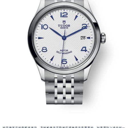
重庆市解放碑渝中区民权路28号英利国际金融中心写字楼20层01室（需提前预约）
黑龙江省大庆市萨尔图区会战大街帝舵售后服务中心（需提前预约）
黑龙江省鹤岗市向阳区红军路帝舵售后服务中心（需提前预约）
黑龙江省黑河市爱辉区中央街帝舵售后服务中心（需提前预约）
黑龙江省鸡西市鸡冠区红军路帝舵售后服务中心（需提前预约）
黑龙江省佳木斯市向阳区长安路帝舵售后服务中心（需提前预约）
黑龙江省牡丹江市东安区太平路帝舵售后服务中心（需提前预约）
黑龙江省七台河市桃山区大同街帝舵售后服务中心（需提前预约）
黑龙江省齐齐哈尔市龙沙区龙华路帝舵售后服务中心（需提前预约）
黑龙江省双鸭山市尖山区新兴大街帝舵售后服务中心（需提前预约）
黑龙江省绥化市北林区新华街与康庄路交叉口帝舵售后服务中心（需提前预约）
黑龙江省伊春市伊美区通河路帝舵售后服务中心（需提前预约）
吉林省白城市洮北区明仁南街帝舵售后服务中心（需提前预约）
吉林省白山市浑江区浑江大街帝舵售后服务中心（需提前预约）
吉林省吉林市船营区河南街帝舵售后服务中心（需提前预约）
吉林省辽源市龙山区人民大街帝舵售后服务中心（需提前预约）
对于摔落后的帝舵表来说，及时检查并采取相应措施是非常重要的。如果遇到上述任何一