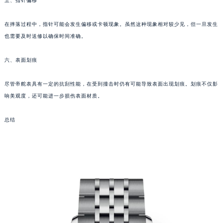
五、指针偏移
武汉市江汉区解放大道686号世界贸易大厦38层09室（需提前预约）
南宁市青秀区金湖路59号地王大厦12楼1224室（需提前预约）
在摔落过程中，指针可能会发生偏移或卡顿现象。虽然这种现象相对较少见，但一旦发生
合肥市蜀山区潜山路111号万象城华润大厦B座12楼03室（需提前预约）
也需要及时送修以确保时间准确。
泉州市丰泽区宝洲路729号浦西万达中心写字楼A座7楼709室（需提前预约）
青岛市南区山东路6号华润大厦B座22层04室（需提前预约）
六、表面划痕
烟台市芝罘区胜利路139号万达金融中心A座907室（需提前预约）
尽管帝舵表具有一定的抗刮性能，在受到撞击时仍有可能导致表面出现划痕。划痕不仅影
长春市朝阳区西安大路727号中银大厦A座(旺进大厦)18层09室（需提前预约）
响美观度，还可能进一步损伤表面材质。
贵阳市南明区都司高架桥路33号亨特国际金融中心14楼14D（需提前预约）
昆明市盘龙区北京路928号同德昆明广场写字楼10层06室（需提前预约）
总结
石家庄市长安区中山东路39号勒泰中心写字楼B座13层07室（需提前预约）
西安市碑林区南关正街88号华侨城长安国际中心E座6楼10室（需提前预约）
海口市龙华区金贸东路5号海口华润大厦B座17层1707室（需提前预约）
唐山市路南区新华东道100号万达广场写字楼A座10层1002室（需提前预约）
台州市椒江区东海大道1800号腾达中心东1幢20楼2002室（需提前预约）
内蒙古自治区呼和浩特市玉泉区大学西街70号华润万象城写字楼（鄂尔多斯大厦）23层2326室（需提前预约）
甘肃省兰州市七里河区西津西路16号兰州中心写字楼21层2102室（需提前预约）