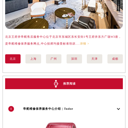
福建省三明市三元区东乾二路帝舵售后服务中心（需提前预约）
福建省漳州市龙文区步港路帝舵售后服务中心（需提前预约）
江苏省常州市新北区龙锦路1590号现代传媒中心5号楼10层1008室帝舵售后服务中心（需提前预约）
江苏省淮安市清江浦区淮海北路帝舵售后服务中心（需提前预约）
江苏省连云港市海州区通灌北路帝舵售后服务中心（需提前预约）
北京王府井帝舵售后服务中心位于北京市东城区东长安街1号王府井东方广场W3座，
上
江苏省南京市秦淮区中山南路1号南京中心22层22-C1-C3室帝舵售后服务中心（需提前预约）
是帝舵维修保养服务网点,中心技师均接受标准培训....
详情 >
务
江苏省宿迁市宿城区西湖路帝舵售后服务中心（需提前预约）
江苏省泰州市海陵区永定东路399号置地商务中心东塔（华润万象城）17层1706室帝舵售后服务中心（需提前预约）
北京
上海
广州
深圳
天津
成都
江苏省徐州市鼓楼区淮海东路29号苏宁广场IFC国际金融中心35层3508室帝舵售后服务中心（需提前预约）
江苏省盐城市盐都区世纪大道5号盐城金融城写字楼1号楼16层1604室帝舵售后服务中心（需提前预约）
江苏省扬州市邗江区国展路29号星耀天地写字楼1号楼18层1803室帝舵售后服务中心（需提前预约）
推荐阅读
江苏省镇江市京口区中山东路帝舵售后服务中心（需提前预约）
江西省抚州市临川区赣东大道帝舵售后服务中心（需提前预约）
江西省赣州市章贡区文清路帝舵售后服务中心（需提前预约）
1
帝舵维修保养服务中心介绍 | Tudor
江西省吉安市吉州区井冈山大道帝舵售后服务中心（需提前预约）
江西省景德镇市珠山区珠山中路帝舵售后服务中心（需提前预约）