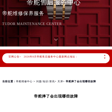
帝舵售后服务中心
帝舵维修保养服务
TUDOR MAINTENANCE CENTER
2026年8月帝舵中国区售后服务网络优化升级公告
2026年8月帝舵全国官方售后客户服务热线：400-801-5381
帝舵官方全国统一服务热线400-801-5381，服务覆盖中国大陆、香港、澳门、台湾全部区域（非大陆需加拨“+86”）
2026年8月帝舵售后服务中心最新网点地址：
▲
官网公告>
北京市朝阳区建国门外大街甲6号华熙国际中心写字楼D座11层1102室（北京总部）（需提前预约）
▼
北京市东城区东长安街1号东方广场写字楼W3座6层602室（需提前预约）
天津市和平区赤峰道136号天津国际金融中心写字楼26层2603室（需提前预约）
上海市徐汇区虹桥路3号港汇中心写字楼2座37层3705室（需提前预约）
当前位置：
帝舵维修中心
>
问题/知识/资讯
>
天津
> 帝舵摔了会出现哪些故障
上海市黄浦区南京东路299号宏伊国际广场写字楼8层806室（需提前预约）
南京市秦淮区中山南路1号（新街口）南京中心写字楼22层C1-1室（需提前预约）
帝舵摔了会出现哪些故障
常州市新北区龙锦路1590号现代传媒中心写字楼5号楼10层1008室（需提前预约）
徐州市鼓楼区淮海东路29号苏宁广场IFC国际金融中心写字楼35层3508室（需提前预约）