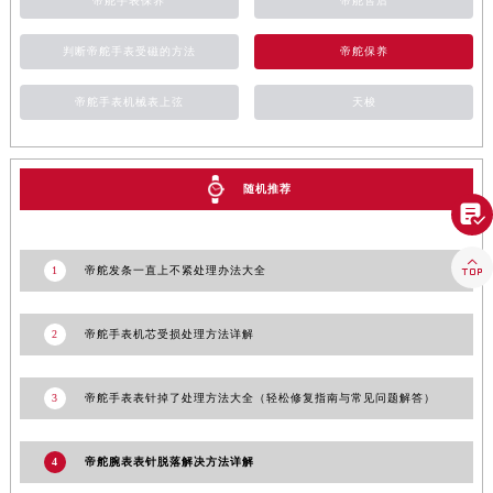
帝舵手表保养
帝舵售后
澳门特别行政区花地玛堂区关闸广场帝舵售后服务中心（需提前预约）
澳门特别行政区花王堂区大三巴商圈帝舵售后服务中心（需提前预约）
判断帝舵手表受磁的方法
帝舵保养
澳门特别行政区嘉模堂区官也街帝舵售后服务中心（需提前预约）
澳门省路氹城市金光大道帝舵售后服务中心（需提前预约）
帝舵手表机械表上弦
天梭
澳门特别行政区望德堂区塔石广场帝舵售后服务中心（需提前预约）
福建省福州市鼓楼区五四路128-1号恒力城写字楼15层03室帝舵售后服务中心（需提前预约）
随机推荐
福建省厦门市思明区湖滨东路95号万象城华润大厦B座11层1104室帝舵售后服务中心（需提前预约）

广东省潮州市潮安区新风路与潮汕路交汇处帝舵售后服务中心（需提前预约）
广东省广州市天河区天河路230号万菱汇国际中心A塔7层704室帝舵售后服务中心（需提前预约）

1
帝舵发条一直上不紧处理办法大全
广东省广州市越秀区环市东路371-375号世界贸易中心大厦南塔15层1507室帝舵售后服务中心（需提前预约）
广东省河源市源城区越王大道帝舵售后服务中心（需提前预约）
2
帝舵手表机芯受损处理方法详解
广东省惠州市惠城区江北文昌一路7号华贸大厦1座30层3005室帝舵售后服务中心（需提前预约）
广东省江门市蓬江区广场西路帝舵售后服务中心（需提前预约）
3
帝舵手表表针掉了处理方法大全（轻松修复指南与常见问题解答）
广东省揭阳市榕城进贤门步行街帝舵售后服务中心（需提前预约）
广东省茂名市电白区水东街道迎宾大道帝舵售后服务中心（需提前预约）
4
帝舵腕表表针脱落解决方法详解
广东省梅州市梅江区金燕大道帝舵售后服务中心（需提前预约）