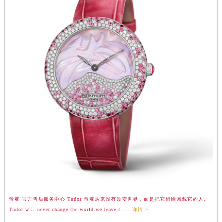
江西省九江市浔阳区浔阳路帝舵售后服务中心（需提前预约）
江西省南昌市红谷滩新区红谷中大道998号绿地双子塔（中央广场）A1座办公楼14层1407室帝舵售后服务中心（需提前预约）
江西省萍乡市安源区萍安北大道与康庄路交叉口帝舵售后服务中心（需提前预约）
江西省上饶市信州区滨江西路帝舵售后服务中心（需提前预约）
江西省新余市渝水区北湖西路帝舵售后服务中心（需提前预约）
江西省宜春市袁州区中山中路帝舵售后服务中心（需提前预约）
江西省鹰潭市月湖区胜利东路帝舵售后服务中心（需提前预约）
山东省德州市德城区东风中路帝舵售后服务中心（需提前预约）
山东省东营市东营区济南路帝舵售后服务中心（需提前预约）
山东省济南市历下区经十路11111号华润中心写字楼（万象城）15层1508室帝舵售后服务中心（需提前预约）
山东省济宁市任城区太白楼路帝舵售后服务中心（需提前预约）
山东省莱芜市文化南路8号银座商城名表维修一楼名表维修帝舵售后服务中心（需提前预约）
山东省临沂市兰山区解放路帝舵售后服务中心（需提前预约）
山东省日照市东港区烟台路帝舵售后服务中心（需提前预约）
山东省泰安市泰山区财源街道泰山大街帝舵售后服务中心（需提前预约）
帝舵 官方售后服务中心 Tudor 帝舵从来没有改变世界，而是把它留给佩戴它的人。
Tudor will never change the world.we leave t......
详情 >
山东省威海市环翠区新威海路89号振华商厦一楼名表维修帝舵售后服务中心（需提前预约）