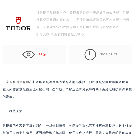
扬州市邗江区国展路29号星耀天地写字楼1号楼18层1803室（需提前预约）
盐城市盐都区世纪大道5号盐城金融城写字楼1号楼16层1604室（需提前预约）
【帝舵售后服务中心】帝舵表是许多手表爱好者的心头好，但即
泰州市海陵区永定东路399号置地商务中心东塔写字楼（华润万象城）17层1706室（需提前预约）
便是坚固耐用的帝舵表，在意外摔落或碰撞后也可能出现一些问
宁波市江北区大闸南路500号来福士广场办公楼20层2009室（需提前预约）
题。了解这些常见故障有助于更好地维护和保养您的爱表。 一、
机芯受损 帝舵表的机芯是其核心…
杭州市上城区钱江路1366号华润大厦写字楼A座5层503-5室（需提前预约）
金华市金东区东市南街777号金华万达广场写字楼4号楼22层2209室（需提前预约）

绍兴市越城区胜利东路379号世茂天际中心写字楼8层805室（需提前预约）
38 次
2026-06-03
嘉兴市南湖区广益路705号嘉兴世界贸易中心写字楼A座13层1304室（需提前预约）
南昌市红谷滩新区红谷中大道998号绿地双子塔（中央广场）A1座办公楼14层07室（需提前预约）
济南市历下区经十路11111号华润中心写字楼（万象城）15层1508室（需提前预约）
【
帝舵售后服务中心
】帝舵表是许多手表爱好者的心头好，但即便是坚固耐用的帝舵表，
广州市天河区天河路230号万菱汇国际中心写字楼A塔7层704室（需提前预约）
在意外摔落或碰撞后也可能出现一些问题。了解这些常见故障有助于更好地维护和保养您
广州市越秀区环市东路371-375号世界贸易中心大厦南塔写字楼15层07室（需提前预约）
的爱表。
深圳市罗湖区深南东路5001号华润大厦写字楼17层1701室（需提前预约）
惠州市惠城区江北文昌一路7号华贸大厦写字楼1座30层05室（需提前预约）
一、机芯受损
厦门市思明区湖滨东路95号华润大厦写字楼B座11层1104室（需提前预约）
帝舵表的机芯是其核心部件，一旦受到撞击，可能会导致机芯零件移位或损坏。这不仅会
福州市鼓楼区五四路128-1号恒力城写字楼15层03室（需提前预约）
影响手表的走时精度，还可能导致机械故障，使手表停止运行。因此，如果您的帝舵表在