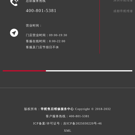

深圳帝舵维修
总部服务热线
广西壮族自治区贺州市八步区城东街道灵峰南路帝舵售后服务中心（需提前预约）
广西壮族自治区来宾市兴宾区桂中大道帝舵售后服务中心（需提前预约）
400-801-5381
成都帝舵维修
广西壮族自治区柳州市城中区中山中路帝舵售后服务中心（需提前预约）
营业时间：
广西壮族自治区钦州市钦南区金海湾东大街帝舵售后服务中心（需提前预约）

广西壮族自治区梧州市万秀区龙湖镇高旺路帝舵售后服务中心（需提前预约）
门店营业时间：09:00-19:30
客服在线时间：8:00-22:00
广西壮族自治区玉林市玉州区金玉路帝舵售后服务中心（需提前预约）
客服及门店节假日不休
海南省儋州市儋州市那大镇兰洋北路帝舵售后服务中心（需提前预约）
海南省东方市八所镇解放西路帝舵售后服务中心（需提前预约）
海南省琼海市嘉积镇东风路帝舵售后服务中心（需提前预约）
海南省三沙市西沙区西沙群岛永兴岛北京路帝舵售后服务中心（需提前预约）
海南省三亚市吉阳区迎宾路帝舵售后服务中心（需提前预约）
海南省万宁市万城镇解放路帝舵售后服务中心（需提前预约）
海南省文昌市文城镇教育东路帝舵售后服务中心（需提前预约）
版权所有：
帝舵售后维修服务中心
Copyright © 2018-2032
海南省五指山市通什镇三月三大道帝舵售后服务中心（需提前预约）
客户服务热线：
400-801-5381
香港特别行政区尖沙咀区油尖旺区广东道帝舵售后服务中心（需提前预约）
ICP备案/许可证号：
吉ICP备2025030220号-46
香港特别行政区金钟区中西区金钟道帝舵售后服务中心（需提前预约）
XML