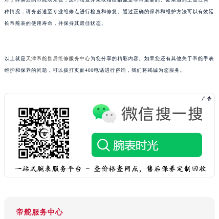
吉林省梅河口市新华街道梅河大街帝舵售后服务中心（需提前预约）
种情况，请务必送至专业维修点进行检查和修复。通过正确的保养和维护方法可以有效延
吉林省四平市铁东区紫气大路与南九经街交汇处帝舵售后服务中心（需提前预约）
长帝舵表的使用寿命，并保持其最佳状态。
吉林省松原市宁江区五环大街帝舵售后服务中心（需提前预约）
吉林省通化市东昌区环通乡江南大街帝舵售后服务中心（需提前预约）
吉林省延边市延吉市解放路帝舵售后服务中心（需提前预约）
以上就是
天津帝舵售后维修服务中心
为您分享的精彩内容。如果您还有其他关于帝舵手表
辽宁省鞍山市铁东区站前街帝舵售后服务中心（需提前预约）
维护和保养的问题，可以拨打页面400电话进行咨询，我们将竭诚为您服务。
辽宁省本溪市平山区胜利路帝舵售后服务中心（需提前预约）
辽宁省朝阳市双塔区新华路帝舵售后服务中心（需提前预约）
辽宁省丹东市振兴区七经街帝舵售后服务中心（需提前预约）
辽宁省抚顺市新抚区东一路帝舵售后服务中心（需提前预约）
辽宁省阜新市海州区解放大街帝舵售后服务中心（需提前预约）
辽宁省葫芦岛市连山区中央路帝舵售后服务中心（需提前预约）
辽宁省锦州市古塔区中央大街帝舵售后服务中心（需提前预约）
辽宁省辽阳市白塔区新运大街帝舵售后服务中心（需提前预约）
辽宁省盘锦市兴隆台区石油大街帝舵售后服务中心（需提前预约）
辽宁省铁岭市银州区南马路帝舵售后服务中心（需提前预约）
帝舵服务中心