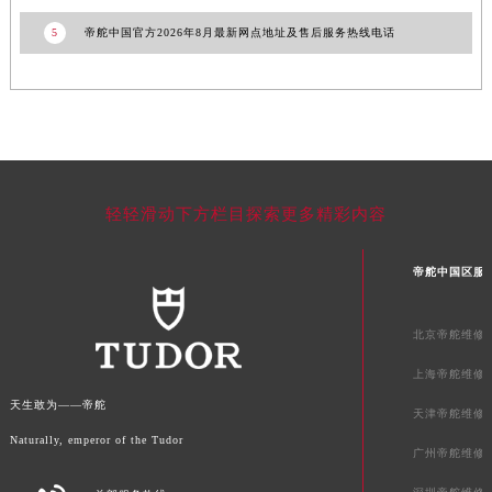
广东省清远市清城区湖西路帝舵售后服务中心（需提前预约）
5
帝舵中国官方2026年8月最新网点地址及售后服务热线电话
广东省汕头市龙湖区长平路帝舵售后服务中心（需提前预约）
广东省汕尾市城区香洲街道园林社区翠园街帝舵售后服务中心（需提前预约）
广东省韶关市武江区芙蓉新区与老城中心交汇处帝舵售后服务中心（需提前预约）
广东省深圳市罗湖区深南东路5001号华润大厦17层1701室帝舵售后服务中心（需提前预约）
广东省阳江市江城区东风一路帝舵售后服务中心（需提前预约）
广东省云浮市云城区金山路帝舵售后服务中心（需提前预约）
轻轻滑动下方栏目探索更多精彩内容
广东省湛江市赤坎区观海北路帝舵售后服务中心（需提前预约）
广东省肇庆市端州区信安大道与砚都大道交汇处帝舵售后服务中心（需提前预约）
帝舵中国区服
广西壮族自治区百色市右江区中山二路帝舵售后服务中心（需提前预约）
广西壮族自治区北海市海城区北京路帝舵售后服务中心（需提前预约）
北京帝舵维修
广西壮族自治区崇左市江州区石景林街道友谊大道与丽川路交汇处帝舵售后服务中心（需提前预约）
广西壮族自治区防城港市港口区金花茶大道帝舵售后服务中心（需提前预约）
上海帝舵维修
广西壮族自治区贵港市港北区港城街道布山大道与仙衣路交叉口帝舵售后服务中心（需提前预约）
天生敢为——帝舵
天津帝舵维修
广西壮族自治区桂林市秀峰区红岭路帝舵售后服务中心（需提前预约）
Naturally, emperor of the Tudor
广州帝舵维修
广西壮族自治区河池市金城江区金城江街道朝阳路帝舵售后服务中心（需提前预约）