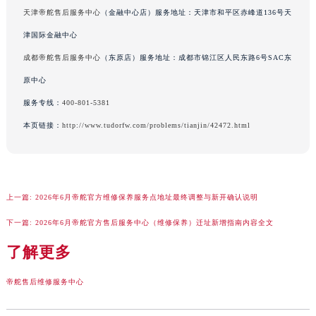
内蒙古自治区兴安盟市乌兰浩特市兴安大街帝舵售后服务中心（需提前预约）
天津帝舵售后服务中心
（金融中心店）服务地址：天津市和平区赤峰道136号天
山西省大同市平城区迎宾街帝舵售后服务中心（需提前预约）
预约入口
关闭
津国际金融中心
山西省晋城市城区黄华街帝舵售后服务中心（需提前预约）
成都帝舵售后服务中心
（东原店）服务地址：成都市锦江区人民东路6号SAC东
山西省晋中市榆次区顺城街帝舵售后服务中心（需提前预约）
原中心
山西省临汾市尧都区解放路帝舵售后服务中心（需提前预约）
立即预约
山西省吕梁市离石区永宁中路与建设街交叉口帝舵售后服务中心（需提前预约）
服务专线：
400-801-5381
提前预约免排队，到店即享服务
山西省朔州市朔城区怡西路与鄯阳西街交汇处帝舵售后服务中心（需提前预约）
预约时间有变无需取消，可随时重新预约
本页链接：
http://www.tudorfw.com/problems/tianjin/42472.html
山西省忻州市忻府区和平东街与七一南路交叉口帝舵售后服务中心（需提前预约）
山西省阳泉市郊区平阳东街与新城大道交叉口帝舵售后服务中心（需提前预约）
山西省运城市盐湖区河东街帝舵售后服务中心（需提前预约）
上一篇:
2026年6月帝舵官方维修保养服务点地址最终调整与新开确认说明
山西省长治市潞州区英雄中路帝舵售后服务中心（需提前预约）
山西省太原市迎泽区迎泽街道解放路15号亨得利名表维修授权店3楼帝舵售后服务中心（需提前预约）
下一篇:
2026年6月帝舵官方售后服务中心（维修保养）迁址新增指南内容全文
天津市和平区赤峰道136号天津国际金融中心26层2603室帝舵售后服务中心（需提前预约）
了解更多
安徽省安庆市迎江区人民路帝舵售后服务中心（需提前预约）
安徽省蚌埠市蚌山区淮河路帝舵售后服务中心（需提前预约）
帝舵售后维修服务中心
安徽省亳州市谯城区魏武大道帝舵售后服务中心（需提前预约）