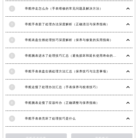
山东省潍坊市奎文区东风东街帝舵售后服务中心（需提前预约）
2
帝舵停走怎么办（手表维修的常见问题及解决方法）
山东省枣庄市滕州市北辛路与善国路交叉口帝舵售后服务中心（需提前预约）
山东省淄博市张店区金晶大道帝舵售后服务中心（需提前预约）
3
帝舵手表脏了处理办法深度解析（正确清洁与保养指南）
上海市黄浦区南京东路299号宏伊国际广场写字楼8层806室帝舵售后服务中心（需提前预约）
上海市徐汇区虹桥路3号港汇中心2座37层3705室帝舵售后服务中心（需提前预约）
4
帝舵表盘生锈处理技巧深度解析（保养与修复的实用指南）
浙江省杭州市上城区钱江路1366号华润大厦A座5层503-5室帝舵售后服务中心（需提前预约）
浙江省湖州市吴兴区劳动路帝舵售后服务中心（需提前预约）
5
帝舵腕表进水了处理技巧汇总（避免损坏和延长使用寿命的方法）
浙江省嘉兴市南湖区广益路705号嘉兴世界贸易中心A座13层1304室帝舵售后服务中心（需提前预约）
浙江省金华市金东区东市南街777号金华万达广场4号楼22楼2209室帝舵售后服务中心（需提前预约）
6
帝舵手表表盘生锈处理方法汇总（保养技巧与注意事项）
浙江省丽水市莲都区解放街帝舵售后服务中心（需提前预约）
7
帝舵走慢了处理办法汇总（手表保养与校准技巧）
浙江省宁波市江北区大闸南路500号来福士广场办公楼20层2009室帝舵售后服务中心（需提前预约）
浙江省衢州市柯城区上街帝舵售后服务中心（需提前预约）
8
帝舵腕表走慢了应该咋办（正确调整与保养指南）
浙江省绍兴市越城区胜利东路379号世茂天际中心写字楼8层805室帝舵售后服务中心（需提前预约）
浙江省舟山市定海区解放东路帝舵售后服务中心（需提前预约）
9
帝舵手表表壳坏了处理技巧是什么
澳门特别行政区大堂区议事亭前地（新马路）帝舵售后服务中心（需提前预约）
澳门特别行政区风顺堂区南湾大马路帝舵售后服务中心（需提前预约）