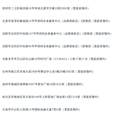
吉林省通化市东昌区环通乡江南大街帝舵售后服务中心（需提前预约）
吉林省延边市延吉市解放路帝舵售后服务中心（需提前预约）
郑州市二七区铭功路10号华润大厦写字楼29层2905室（需提前预约）
辽宁省鞍山市铁东区站前街帝舵售后服务中心（需提前预约）
太原市迎泽区解放路15号亨得利名表服务中心（品牌授权店）3层整层（需提前预约）
辽宁省本溪市平山区胜利路帝舵售后服务中心（需提前预约）
辽宁省朝阳市双塔区新华路帝舵售后服务中心（需提前预约）
沈阳市沈河区中街路137号亨得利名表服务中心（品牌授权店）1层整层（需提前预约）
辽宁省丹东市振兴区七经街帝舵售后服务中心（需提前预约）
辽宁省抚顺市新抚区东一路帝舵售后服务中心（需提前预约）
沈阳市沈河区中街路83号亨得利名表服务中心（品牌授权店）1层整层（需提前预约）
辽宁省阜新市海州区解放大街帝舵售后服务中心（需提前预约）
乌鲁木齐市天山区红山路26号时代广场（CCMALL）C座17层17-B（需提前预约）
辽宁省葫芦岛市连山区中央路帝舵售后服务中心（需提前预约）
辽宁省锦州市古塔区中央大街帝舵售后服务中心（需提前预约）
台州市椒江区东海大道1800号腾达中心东1幢20楼2002室（需提前预约）
辽宁省辽阳市白塔区新运大街帝舵售后服务中心（需提前预约）
辽宁省盘锦市兴隆台区石油大街帝舵售后服务中心（需提前预约）
温州市鹿城区锦绣路1067号置信广场10层1015室（需提前预约）
辽宁省铁岭市银州区南马路帝舵售后服务中心（需提前预约）
辽宁省营口市站前区市府路与渤海大街交叉口帝舵售后服务中心（需提前预约）
哈尔滨市南岗区东大直街146号上和置地广场金座12层1214室（需提前预约）
辽宁省沈阳市沈河区中街路137号亨得利名表维修授权店1楼帝舵售后服务中心（需提前预约）
大连市中山区人民路15号国际金融大厦7层G室（需提前预约）
辽宁省沈阳市沈河区中街路83号亨得利名表维修授权店1楼帝舵售后服务中心（需提前预约）