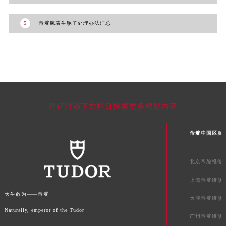
新疆维吾尔自治区阿勒泰市解放路帝舵售后服务中心（需提前预约）
新疆维吾尔自治区阿图什市光明路帝舵售后服务中心（需提前预约）
5
帝舵腕表生锈了处理办法汇总
新疆维吾尔自治区白杨市军垦路帝舵售后服务中心（需提前预约）
新疆维吾尔自治区北屯市团结路帝舵售后服务中心（需提前预约）
新疆维吾尔自治区博乐市博乐市北京路帝舵售后服务中心（需提前预约）
新疆维吾尔自治区昌吉市延安北路帝舵售后服务中心（需提前预约）
新疆维吾尔自治区阜康市博峰路帝舵售后服务中心（需提前预约）
新疆维吾尔自治区哈密市伊州区建国北路帝舵售后服务中心（需提前预约）
轻轻滑动下方栏目探索更多精彩内容
新疆维吾尔自治区和田市和田市北京西路帝舵售后服务中心（需提前预约）
新疆维吾尔自治区胡杨河市胡杨河市胡杨路帝舵售后服务中心（需提前预约）
帝舵中国区服
新疆维吾尔自治区霍尔果斯市亚欧北路帝舵售后服务中心（需提前预约）
新疆维吾尔自治区喀什市解放北路帝舵售后服务中心（需提前预约）
北京帝舵维修
新疆维吾尔自治区可克达拉市幸福路帝舵售后服务中心（需提前预约）
上海帝舵维修
新疆维吾尔自治区克拉玛依市克拉玛依区友谊路帝舵售后服务中心（需提前预约）
天生敢为——帝舵
天津帝舵维修
新疆维吾尔自治区库车市库车市文化东路帝舵售后服务中心（需提前预约）
Naturally, emperor of the Tudor
新疆维吾尔自治区库尔勒市库尔勒市人民东路帝舵售后服务中心（需提前预约）
广州帝舵维修