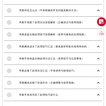
甘肃省临夏市城南街道团结路帝舵售后服务中心（需提前预约）
甘肃省陇南市武都区人民路帝舵售后服务中心（需提前预约）
2
帝舵停走怎么办（手表维修的常见问题及解决方法）
甘肃省平凉市崆峒区西大街帝舵售后服务中心（需提前预约）

甘肃省庆阳市西峰区南大街帝舵售后服务中心（需提前预约）
3
帝舵手表脏了处理办法深度解析（正确清洁与保养指南）
甘肃省天水市秦州区民主路帝舵售后服务中心（需提前预约）

甘肃省武威市凉州区迎宾路帝舵售后服务中心（需提前预约）
4
帝舵表盘生锈处理技巧深度解析（保养与修复的实用指南）
甘肃省张掖市甘州区民乐北路帝舵售后服务中心（需提前预约）
5
帝舵腕表进水了处理技巧汇总（避免损坏和延长使用寿命的方法）
宁夏回族自治区固原市原州区文化街帝舵售后服务中心（需提前预约）
宁夏回族自治区石嘴山市大武口区贺兰山路帝舵售后服务中心（需提前预约）
6
帝舵手表表盘生锈处理方法汇总（保养技巧与注意事项）
宁夏回族自治区吴忠市利通区开元大道帝舵售后服务中心（需提前预约）
宁夏回族自治区银川市兴庆区新华东路97号新百中心C馆一层C1-18号商铺帝舵售后服务中心（需提前预约）
7
帝舵走慢了处理办法汇总（手表保养与校准技巧）
宁夏回族自治区中卫市沙坡头区鼓楼东街帝舵售后服务中心（需提前预约）
青海省果洛藏族自治州玛沁县团结路帝舵售后服务中心（需提前预约）
8
帝舵腕表走慢了应该咋办（正确调整与保养指南）
青海省海北藏族自治州海晏县将军路帝舵售后服务中心（需提前预约）
青海省海东市乐都区滨河路帝舵售后服务中心（需提前预约）
9
帝舵手表表壳坏了处理技巧是什么
青海省海南藏族自治州共和县青海湖大街帝舵售后服务中心（需提前预约）