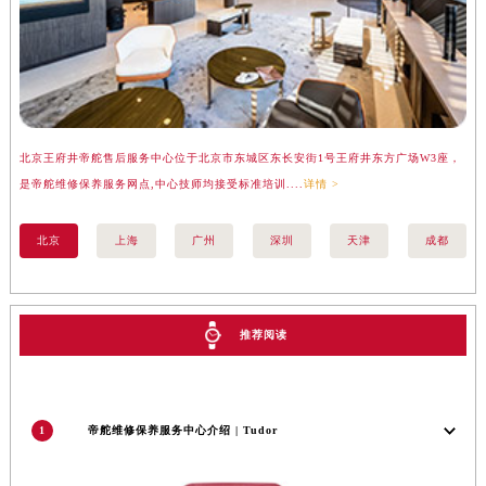
河南省驻马店市驿城区乐山大道与置地大道交叉口帝舵售后服务中心（需提前预约）
湖北省鄂州市鄂城区文星大道帝舵售后服务中心（需提前预约）
湖北省黄冈市黄州区赤壁大道帝舵售后服务中心（需提前预约）
湖北省黄石市黄石港区武汉路帝舵售后服务中心（需提前预约）
湖北省荆门市东宝中天街步行街帝舵售后服务中心（需提前预约）
湖北省荆州市荆州区荆中路帝舵售后服务中心（需提前预约）
北京王府井帝舵售后服务中心位于北京市东城区东长安街1号王府井东方广场W3座，
上
是帝舵维修保养服务网点,中心技师均接受标准培训....
详情 >
务
湖北省十堰市茅箭区人民北路帝舵售后服务中心（需提前预约）
湖北省随州市曾都区青年路帝舵售后服务中心（需提前预约）
北京
上海
广州
深圳
天津
成都
湖北省咸宁市咸安区长安大道帝舵售后服务中心（需提前预约）
湖北省襄阳市樊城区长虹路与人民路交叉口帝舵售后服务中心（需提前预约）
湖北省孝感市孝南区复兴大道帝舵售后服务中心（需提前预约）
推荐阅读
湖北省宜昌市西陵区夷陵大道与港窑路帝舵售后服务中心（需提前预约）
湖南省常德市武陵区人民路帝舵售后服务中心（需提前预约）
湖南省郴州市北湖区国庆北路帝舵售后服务中心（需提前预约）
湖南省衡阳市雁峰区解放路帝舵售后服务中心（需提前预约）
1
帝舵维修保养服务中心介绍 | Tudor
湖南省怀化市鹤城区迎丰中路帝舵售后服务中心（需提前预约）