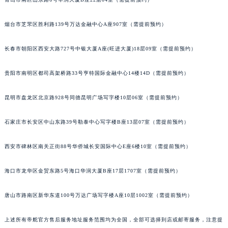
山西省晋中市榆次区顺城街帝舵售后服务中心（需提前预约）
山西省临汾市尧都区解放路帝舵售后服务中心（需提前预约）
烟台市芝罘区胜利路139号万达金融中心A座907室（需提前预约）
山西省吕梁市离石区永宁中路与建设街交叉口帝舵售后服务中心（需提前预约）
山西省朔州市朔城区怡西路与鄯阳西街交汇处帝舵售后服务中心（需提前预约）
长春市朝阳区西安大路727号中银大厦A座(旺进大厦)18层09室（需提前预约）
山西省忻州市忻府区和平东街与七一南路交叉口帝舵售后服务中心（需提前预约）
山西省阳泉市郊区平阳东街与新城大道交叉口帝舵售后服务中心（需提前预约）
贵阳市南明区都司高架桥路33号亨特国际金融中心14楼14D（需提前预约）
山西省运城市盐湖区河东街帝舵售后服务中心（需提前预约）
昆明市盘龙区北京路928号同德昆明广场写字楼10层06室（需提前预约）
山西省长治市潞州区英雄中路帝舵售后服务中心（需提前预约）
山西省太原市迎泽区迎泽街道解放路15号亨得利名表维修授权店3楼帝舵售后服务中心（需提前预约）
石家庄市长安区中山东路39号勒泰中心写字楼B座13层07室（需提前预约）
天津市和平区赤峰道136号天津国际金融中心26层2603室帝舵售后服务中心（需提前预约）
安徽省安庆市迎江区人民路帝舵售后服务中心（需提前预约）
西安市碑林区南关正街88号华侨城长安国际中心E座6楼10室（需提前预约）
安徽省蚌埠市蚌山区淮河路帝舵售后服务中心（需提前预约）
海口市龙华区金贸东路5号海口华润大厦B座17层1707室（需提前预约）
安徽省亳州市谯城区魏武大道帝舵售后服务中心（需提前预约）
安徽省池州市贵池区长江路帝舵售后服务中心（需提前预约）
唐山市路南区新华东道100号万达广场写字楼A座10层1002室（需提前预约）
安徽省滁州市琅琊区南谯北路帝舵售后服务中心（需提前预约）
安徽省阜阳市颍州区颍州北路帝舵售后服务中心（需提前预约）
上述所有帝舵官方售后服务地址服务范围均为全国，全部可选择到店或邮寄服务，注意提