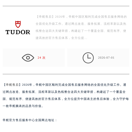
宁波市江北区大闸南路500号来福士广场办公楼20层2009室（需提前预约）
杭州市上城区钱江路1366号华润大厦写字楼A座5层503-5室（需提前预约）
【帝舵售后】2026年，帝舵中国区顺利完成全国售后服务网络的
金华市金东区东市南街777号金华万达广场写字楼4号楼22层2209室（需提前预约）
全面优化升级工作。通过网点改造、服务拓展、流程革新以及热
绍兴市越城区胜利东路379号世茂天际中心写字楼8层805室（需提前预约）
线整合这四大关键举措，构建起了一个覆盖全国、规范有序、便
嘉兴市南湖区广益路705号嘉兴世界贸易中心写字楼A座13层1304室（需提前预约）
捷高效的官方售后体系，全方位提…
南昌市红谷滩新区红谷中大道998号绿地双子塔（中央广场）A1座办公楼14层07室（需提前预约）
济南市历下区经十路11111号华润中心写字楼（万象城）15层1508室（需提前预约）

24 次
2026-07-01
广州市天河区天河路230号万菱汇国际中心写字楼A塔7层704室（需提前预约）
广州市越秀区环市东路371-375号世界贸易中心大厦南塔写字楼15层07室（需提前预约）
深圳市罗湖区深南东路5001号华润大厦写字楼17层1701室（需提前预约）
惠州市惠城区江北文昌一路7号华贸大厦写字楼1座30层05室（需提前预约）
【
帝舵售后
】2026年，帝舵中国区顺利完成全国售后服务网络的全面优化升级工作。通
厦门市思明区湖滨东路95号华润大厦写字楼B座11层1104室（需提前预约）
过网点改造、服务拓展、流程革新以及热线整合这四大关键举措，构建起了一个覆盖全
国、规范有序、便捷高效的官方售后体系，全方位提升中国表主的售后体验，全力守护每
福州市鼓楼区五四路128-1号恒力城写字楼15层03室（需提前预约）
一枚帝舵腕表的品质与价值。
成都市锦江区人民东路6号SAC东原中心写字楼24层2406B室（需提前预约）
重庆市江北区观音桥步行街2号融恒时代广场写字楼9层902室（需提前预约）
帝舵官方售后服务中心全国网点地址：
长沙市芙蓉区定王台街道建湘路393号世茂环球金融中心写字楼（芙蓉广场）10层13室（需提前预约）