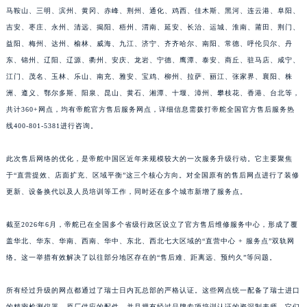
江苏省淮安市清江浦区淮海北路帝舵售后服务中心（需提前预约）
马鞍山、三明、滨州、黄冈、赤峰、荆州、通化、鸡西、佳木斯、黑河、连云港、阜阳、
江苏省连云港市海州区通灌北路帝舵售后服务中心（需提前预约）
吉安、枣庄、永州、清远、揭阳、梧州、渭南、延安、长治、运城、淮南、莆田、荆门、
江苏省南京市秦淮区中山南路1号南京中心22层22-C1-C3室帝舵售后服务中心（需提前预约）
益阳、梅州、达州、榆林、威海、九江、济宁、齐齐哈尔、南阳、常德、呼伦贝尔、丹
江苏省宿迁市宿城区西湖路帝舵售后服务中心（需提前预约）
东、锦州、辽阳、辽源、衢州、安庆、龙岩、宁德、鹰潭、泰安、商丘、驻马店、咸宁、
江门、茂名、玉林、乐山、南充、雅安、宝鸡、柳州、拉萨、丽江、张家界、襄阳、株
江苏省泰州市海陵区永定东路399号置地商务中心东塔（华润万象城）17层1706室帝舵售后服务中心（需提前预约）
洲、遵义、鄂尔多斯、阳泉、昆山、黄石、湘潭、十堰、漳州、攀枝花、香港、台北等，
江苏省徐州市鼓楼区淮海东路29号苏宁广场IFC国际金融中心35层3508室帝舵售后服务中心（需提前预约）
共计360+网点，均有帝舵官方售后服务网点，详细信息需拨打帝舵全国官方售后服务热
江苏省盐城市盐都区世纪大道5号盐城金融城写字楼1号楼16层1604室帝舵售后服务中心（需提前预约）
线400-801-5381进行咨询。
江苏省扬州市邗江区国展路29号星耀天地写字楼1号楼18层1803室帝舵售后服务中心（需提前预约）
江苏省镇江市京口区中山东路帝舵售后服务中心（需提前预约）
此次售后网络的优化，是帝舵中国区近年来规模较大的一次服务升级行动。它主要聚焦
江西省抚州市临川区赣东大道帝舵售后服务中心（需提前预约）
于“直营提效、店面扩充、区域平衡”这三个核心方向。对全国原有的售后网点进行了装修
更新、设备换代以及人员培训等工作，同时还在多个城市新增了服务点。
江西省赣州市章贡区文清路帝舵售后服务中心（需提前预约）
江西省吉安市吉州区井冈山大道帝舵售后服务中心（需提前预约）
截至2026年6月，帝舵已在全国多个省级行政区设立了官方售后维修服务中心，形成了覆
江西省景德镇市珠山区珠山中路帝舵售后服务中心（需提前预约）
盖华北、华东、华南、西南、华中、东北、西北七大区域的“直营中心 + 服务点”双轨网
江西省九江市浔阳区浔阳路帝舵售后服务中心（需提前预约）
络。这一举措有效解决了以往部分地区存在的“售后难、距离远、预约久”等问题。
江西省南昌市红谷滩新区红谷中大道998号绿地双子塔（中央广场）A1座办公楼14层1407室帝舵售后服务中心（需提前预约）
江西省萍乡市安源区萍安北大道与康庄路交叉口帝舵售后服务中心（需提前预约）
所有经过升级的网点都通过了瑞士日内瓦总部的严格认证。这些网点统一配备了瑞士进口
的精密检测仪器、原厂供应的配件，并且拥有经过品牌专项培训认证的资深制表师。它们