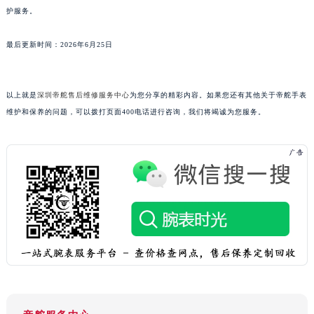
澳门省路氹城市金光大道帝舵售后服务中心（需提前预约）
护服务。
澳门特别行政区望德堂区塔石广场帝舵售后服务中心（需提前预约）
福建省福州市鼓楼区五四路128-1号恒力城写字楼15层03室帝舵售后服务中心（需提前预约）
最后更新时间：2026年6月25日
福建省厦门市思明区湖滨东路95号万象城华润大厦B座11层1104室帝舵售后服务中心（需提前预约）
广东省潮州市潮安区新风路与潮汕路交汇处帝舵售后服务中心（需提前预约）
以上就是
深圳帝舵售后维修服务中心
为您分享的精彩内容。如果您还有其他关于帝舵手表
广东省广州市天河区天河路230号万菱汇国际中心A塔7层704室帝舵售后服务中心（需提前预约）
维护和保养的问题，可以拨打页面400电话进行咨询，我们将竭诚为您服务。
广东省广州市越秀区环市东路371-375号世界贸易中心大厦南塔15层1507室帝舵售后服务中心（需提前预约）
广东省河源市源城区越王大道帝舵售后服务中心（需提前预约）
广东省惠州市惠城区江北文昌一路7号华贸大厦1座30层3005室帝舵售后服务中心（需提前预约）
广东省江门市蓬江区广场西路帝舵售后服务中心（需提前预约）
广东省揭阳市榕城进贤门步行街帝舵售后服务中心（需提前预约）
广东省茂名市电白区水东街道迎宾大道帝舵售后服务中心（需提前预约）
广东省梅州市梅江区金燕大道帝舵售后服务中心（需提前预约）
广东省清远市清城区湖西路帝舵售后服务中心（需提前预约）
广东省汕头市龙湖区长平路帝舵售后服务中心（需提前预约）
广东省汕尾市城区香洲街道园林社区翠园街帝舵售后服务中心（需提前预约）