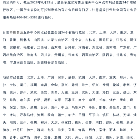
安徽省淮北市相山区淮海路帝舵售后服务中心（需提前预约）
前预约即可。截至2026年6月25日，最新帝舵官方售后服务中心网点布局已覆盖34个省级
安徽省淮南市田家庵区国庆中路帝舵售后服务中心（需提前预约）
行政区，中国所有省份均可找到帝舵的官方售后服务门店，注意需拨打帝舵全国官方售后
服务热线400-801-5381进行预约。
安徽省黄山市屯溪区黄山西路帝舵售后服务中心（需提前预约）
安徽省六安市金安区解放中路帝舵售后服务中心（需提前预约）
目前
帝舵售后
服务中心网点已覆盖全国34个省级行政区：北京、上海、天津、重庆、澳
安徽省马鞍山市雨山区湖南西路帝舵售后服务中心（需提前预约）
门、香港、河北省、山西省、内蒙古自治区、辽宁省、吉林省、黑龙江省、江苏省、浙江
安徽省宿州市埇桥区人民中路帝舵售后服务中心（需提前预约）
省、安徽省、福建省、江西省、山东省、台湾省、河南省、湖北省、湖南省、广东省、广
安徽省铜陵市铜官区石城大道帝舵售后服务中心（需提前预约）
西壮族自治区、海南省、四川省、贵州省、云南省、西藏自治区、陕西省、甘肃省、青海
安徽省芜湖市镜湖区中山路步行街帝舵售后服务中心（需提前预约）
省、宁夏回族自治区、新疆维吾尔自治区；
安徽省宣城市宣州区叠嶂西路帝舵售后服务中心（需提前预约）
地级市已覆盖：北京、上海、广州、深圳、成都、杭州、天津、南京、重庆、郑州、长
福建省龙岩市新罗区九一南路帝舵售后服务中心（需提前预约）
沙、宁波、厦门、福州、南昌、金华、嘉兴、扬州、常州、绍兴、徐州、盐城、泰州、济
福建省南平市建阳区人民西路帝舵售后服务中心（需提前预约）
南、惠州、苏州、武汉、西安、青岛、无锡、温州、沈阳、大连、海口、三亚、佛山、东
福建省宁德市蕉城区天湖东路帝舵售后服务中心（需提前预约）
莞、珠海、哈尔滨、合肥、昆明、太原、石家庄、南宁、南通、长春、烟台、唐山、廊
福建省莆田市城厢区霞林街道荔华东大道帝舵售后服务中心（需提前预约）
坊、保定、贵阳、泉州、台州、湖州、中山、乌鲁木齐、洛阳、邯郸、秦皇岛、澳门、西
福建省三明市三元区东乾二路帝舵售后服务中心（需提前预约）
宁、潍坊、呼和浩特、沧州、鞍山、赣州、临沂、岳阳、平顶山、镇江、桂林、芜湖、汕
头、淄博、兰州、银川、郴州、大庆、张家口、衡阳、焦作、周口、邵阳、亳州、新乡、
福建省漳州市龙文区步港路帝舵售后服务中心（需提前预约）
衡水、牡丹江、德州、聊城、包头、淮安、宜昌、许昌、邢台、宿迁、丽水、蚌埠、上
江苏省常州市新北区龙锦路1590号现代传媒中心5号楼10层1008室帝舵售后服务中心（需提前预约）
饶、晋中、葫芦岛、四平、宜春、滁州、大同、舟山、绵阳、天水、德阳、承德、绥化、