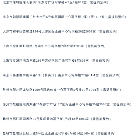
郑州市二七区铭功路10号华润大厦写字楼29层2905室（需提前预约）
北京市东城区东长安街1号东方广场写字楼W3座6层602室（需提前预约）
太原市迎泽区解放路15号亨得利名表服务中心（品牌授权店）3层整层（需提前预约）
北京市朝阳区建国门外大街甲6号华熙国际中心写字楼D座11层1102室（需提前预约）
沈阳市沈河区中街路137号亨得利名表服务中心（品牌授权店）1层整层（需提前预约）
沈阳市沈河区中街路83号亨得利名表服务中心（品牌授权店）1层整层（需提前预约）
天津市和平区赤峰道136号天津国际金融中心写字楼26层2603室（需提前预约）
乌鲁木齐市天山区红山路26号时代广场（CCMALL）C座17层17-B（需提前预约）
温州市鹿城区锦绣路1067号置信广场10层1015室（需提前预约）
上海市徐汇区虹桥路3号港汇中心写字楼2座37层3705室（需提前预约）
哈尔滨市道里区友谊西路600号富力中心T2座写字楼29层03室（需提前预约）
大连市中山区人民路15号国际金融大厦7层G室（需提前预约）
上海市黄浦区南京东路299号宏伊国际广场写字楼8层806室（需提前预约）
佛山市禅城区季华五路57号万科金融中心C座12层1205室（需提前预约）
南京市秦淮区中山南路1号（新街口）南京中心写字楼22层C1-1室（需提前预约）
东莞市东城街道鸿福东路1号民盈国贸中心T1写字楼9层907室（需提前预约）
无锡市梁溪区人民中路139号恒隆广场写字楼1座11层1104室（需提前预约）
常州市新北区龙锦路1590号现代传媒中心写字楼5号楼10层1008室（需提前预约）
南通市崇川区工农路57号圆融广场写字楼16层1603室（需提前预约）
苏州市苏州工业园区星港街199号苏州中心办公楼C座22层08室（需提前预约）
徐州市鼓楼区淮海东路29号苏宁广场IFC国际金融中心写字楼35层3508室（需提前预约）
武汉市江汉区解放大道686号世界贸易大厦38层09室（需提前预约）
扬州市邗江区国展路29号星耀天地写字楼1号楼18层1803室（需提前预约）
南宁市青秀区金湖路59号地王大厦12楼1224室（需提前预约）
合肥市蜀山区潜山路111号万象城华润大厦B座12楼03室（需提前预约）
盐城市盐都区世纪大道5号盐城金融城写字楼1号楼16层1604室（需提前预约）