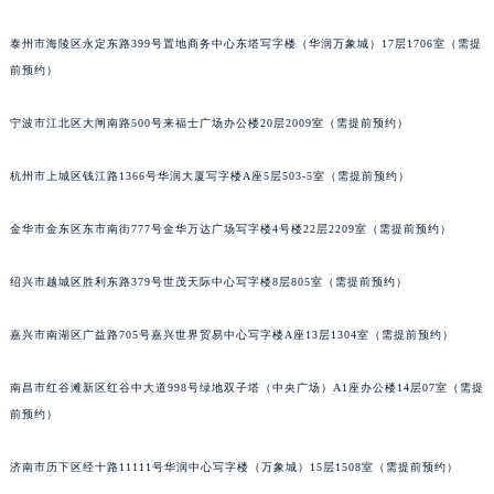
泉州市丰泽区宝洲路729号浦西万达中心写字楼A座7楼709室（需提前预约）
青岛市南区山东路6号华润大厦B座22层04室（需提前预约）
泰州市海陵区永定东路399号置地商务中心东塔写字楼（华润万象城）17层1706室（需提
烟台市芝罘区胜利路139号万达金融中心A座907室（需提前预约）
前预约）
长春市朝阳区西安大路727号中银大厦A座(旺进大厦)18层09室（需提前预约）
宁波市江北区大闸南路500号来福士广场办公楼20层2009室（需提前预约）
贵阳市南明区都司高架桥路33号亨特国际金融中心14楼14D（需提前预约）
昆明市盘龙区北京路928号同德昆明广场写字楼10层06室（需提前预约）
杭州市上城区钱江路1366号华润大厦写字楼A座5层503-5室（需提前预约）
石家庄市长安区中山东路39号勒泰中心写字楼B座13层07室（需提前预约）
西安市碑林区南关正街88号华侨城长安国际中心E座6楼10室（需提前预约）
金华市金东区东市南街777号金华万达广场写字楼4号楼22层2209室（需提前预约）
海口市龙华区金贸东路5号海口华润大厦B座17层1707室（需提前预约）
唐山市路南区新华东道100号万达广场写字楼A座10层1002室（需提前预约）
绍兴市越城区胜利东路379号世茂天际中心写字楼8层805室（需提前预约）
台州市椒江区东海大道1800号腾达中心东1幢20楼2002室（需提前预约）
嘉兴市南湖区广益路705号嘉兴世界贸易中心写字楼A座13层1304室（需提前预约）
内蒙古自治区呼和浩特市玉泉区大学西街70号华润万象城写字楼（鄂尔多斯大厦）23层2326室（需提前预约）
甘肃省兰州市七里河区西津西路16号兰州中心写字楼21层2102室（需提前预约）
南昌市红谷滩新区红谷中大道998号绿地双子塔（中央广场）A1座办公楼14层07室（需提
重庆市解放碑渝中区民权路28号英利国际金融中心写字楼20层01室（需提前预约）
前预约）
黑龙江省大庆市萨尔图区会战大街帝舵售后服务中心（需提前预约）
黑龙江省鹤岗市向阳区红军路帝舵售后服务中心（需提前预约）
济南市历下区经十路11111号华润中心写字楼（万象城）15层1508室（需提前预约）