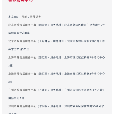
帝舵服务中心
广东省韶关市武江区芙蓉新区与老城中心交汇处帝舵售后服务中心（需提前预约）
广东省深圳市罗湖区深南东路5001号华润大厦17层1701室帝舵售后服务中心（需提前预约）
广东省阳江市江城区东风一路帝舵售后服务中心（需提前预约）
本文tag：
帝舵
，
帝舵保养
广东省云浮市云城区金山路帝舵售后服务中心（需提前预约）
北京帝舵售后服务中心
（国贸店）服务地址：北京市朝阳区建国门外大街甲6号
广东省湛江市赤坎区观海北路帝舵售后服务中心（需提前预约）
华熙国际中心D座
广东省肇庆市端州区信安大道与砚都大道交汇处帝舵售后服务中心（需提前预约）
北京帝舵售后服务中心
（王府井店）服务地址：北京市东城区东长安街1号王府
广西壮族自治区百色市右江区中山二路帝舵售后服务中心（需提前预约）
井东方广场W3座
广西壮族自治区北海市海城区北京路帝舵售后服务中心（需提前预约）
上海帝舵售后服务中心
（港汇店）服务地址：上海市徐汇区虹桥路3号港汇中心
广西壮族自治区崇左市江州区石景林街道友谊大道与丽川路交汇处帝舵售后服务中心（需提前预约）
广西壮族自治区防城港市港口区金花茶大道帝舵售后服务中心（需提前预约）
2座
广西壮族自治区贵港市港北区港城街道布山大道与仙衣路交叉口帝舵售后服务中心（需提前预约）
上海帝舵售后服务中心
（港汇店）服务地址：上海市徐汇区虹桥路3号港汇中心
广西壮族自治区桂林市秀峰区红岭路帝舵售后服务中心（需提前预约）
2座
广西壮族自治区河池市金城江区金城江街道朝阳路帝舵售后服务中心（需提前预约）
广州帝舵售后服务中心
（万菱店）服务地址：广州市天河区天河路230号万菱汇
广西壮族自治区贺州市八步区城东街道灵峰南路帝舵售后服务中心（需提前预约）
国际中心A塔
广西壮族自治区来宾市兴宾区桂中大道帝舵售后服务中心（需提前预约）
深圳帝舵售后服务中心
（华润店）服务地址：深圳市罗湖区深南东路5001号华
广西壮族自治区柳州市城中区中山中路帝舵售后服务中心（需提前预约）