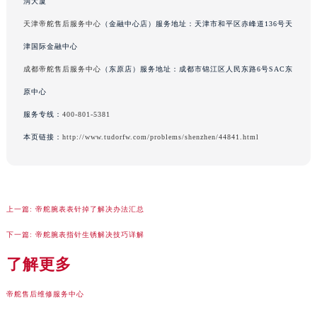
润大厦
广西壮族自治区钦州市钦南区金海湾东大街帝舵售后服务中心（需提前预约）
广西壮族自治区梧州市万秀区龙湖镇高旺路帝舵售后服务中心（需提前预约）
天津帝舵售后服务中心
（金融中心店）服务地址：天津市和平区赤峰道136号天
广西壮族自治区玉林市玉州区金玉路帝舵售后服务中心（需提前预约）
津国际金融中心
海南省儋州市儋州市那大镇兰洋北路帝舵售后服务中心（需提前预约）
成都帝舵售后服务中心
（东原店）服务地址：成都市锦江区人民东路6号SAC东
海南省东方市八所镇解放西路帝舵售后服务中心（需提前预约）
原中心
海南省琼海市嘉积镇东风路帝舵售后服务中心（需提前预约）
服务专线：
400-801-5381
海南省三沙市西沙区西沙群岛永兴岛北京路帝舵售后服务中心（需提前预约）
本页链接：
http://www.tudorfw.com/problems/shenzhen/44841.html
海南省三亚市吉阳区迎宾路帝舵售后服务中心（需提前预约）
海南省万宁市万城镇解放路帝舵售后服务中心（需提前预约）
海南省文昌市文城镇教育东路帝舵售后服务中心（需提前预约）
海南省五指山市通什镇三月三大道帝舵售后服务中心（需提前预约）
上一篇:
帝舵腕表表针掉了解决办法汇总
香港特别行政区尖沙咀区油尖旺区广东道帝舵售后服务中心（需提前预约）
下一篇:
帝舵腕表指针生锈解决技巧详解
香港特别行政区金钟区中西区金钟道帝舵售后服务中心（需提前预约）
了解更多
香港特别行政区九龙区油尖旺区弥敦道帝舵售后服务中心（需提前预约）
香港特别行政区铜锣湾区湾仔区轩尼诗道帝舵售后服务中心（需提前预约）
帝舵售后维修服务中心
河南省安阳市文峰区解放大道帝舵售后服务中心（需提前预约）