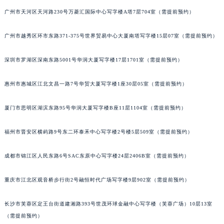
黑龙江省黑河市爱辉区中央街帝舵售后服务中心（需提前预约）
广州市天河区天河路230号万菱汇国际中心写字楼A塔7层704室（需提前预约）
黑龙江省鸡西市鸡冠区红军路帝舵售后服务中心（需提前预约）
黑龙江省佳木斯市向阳区长安路帝舵售后服务中心（需提前预约）
广州市越秀区环市东路371-375号世界贸易中心大厦南塔写字楼15层07室（需提前预约）
黑龙江省牡丹江市东安区太平路帝舵售后服务中心（需提前预约）
黑龙江省七台河市桃山区大同街帝舵售后服务中心（需提前预约）
深圳市罗湖区深南东路5001号华润大厦写字楼17层1701室（需提前预约）
黑龙江省齐齐哈尔市龙沙区龙华路帝舵售后服务中心（需提前预约）
惠州市惠城区江北文昌一路7号华贸大厦写字楼1座30层05室（需提前预约）
黑龙江省双鸭山市尖山区新兴大街帝舵售后服务中心（需提前预约）
黑龙江省绥化市北林区新华街与康庄路交叉口帝舵售后服务中心（需提前预约）
厦门市思明区湖滨东路95号华润大厦写字楼B座11层1104室（需提前预约）
黑龙江省伊春市伊美区通河路帝舵售后服务中心（需提前预约）
吉林省白城市洮北区明仁南街帝舵售后服务中心（需提前预约）
福州市晋安区横屿路9号东二环泰禾中心写字楼2号楼5层509室（需提前预约）
吉林省白山市浑江区浑江大街帝舵售后服务中心（需提前预约）
吉林省吉林市船营区河南街帝舵售后服务中心（需提前预约）
成都市锦江区人民东路6号SAC东原中心写字楼24层2406B室（需提前预约）
吉林省辽源市龙山区人民大街帝舵售后服务中心（需提前预约）
重庆市江北区观音桥步行街2号融恒时代广场写字楼9层902室（需提前预约）
吉林省梅河口市新华街道梅河大街帝舵售后服务中心（需提前预约）
吉林省四平市铁东区紫气大路与南九经街交汇处帝舵售后服务中心（需提前预约）
长沙市芙蓉区定王台街道建湘路393号世茂环球金融中心写字楼（芙蓉广场）10层13室
吉林省松原市宁江区五环大街帝舵售后服务中心（需提前预约）
（需提前预约）