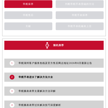
青海省海西蒙古族藏族自治州德令哈市柴达木路帝舵售后服务中心（需提前预约）
帝舵保养
判断帝舵手表受磁的方法
青海省黄南藏族自治州同仁市德合隆路帝舵售后服务中心（需提前预约）
青海省西宁市城西区海湖新区西关大道帝舵售后服务中心（需提前预约）
帝舵售后
帝舵手表保养
青海省玉树藏族自治州结古镇胜利路帝舵售后服务中心（需提前预约）
天梭
帝舵手表机械表上弦
陕西省安康市汉滨区金州路帝舵售后服务中心（需提前预约）
陕西省宝鸡市渭滨区经二路帝舵售后服务中心（需提前预约）
陕西省汉中市汉台区北大街帝舵售后服务中心（需提前预约）
随机推荐
陕西省商洛市商州区州城街帝舵售后服务中心（需提前预约）
陕西省铜川市王益区红旗街帝舵售后服务中心（需提前预约）
陕西省渭南市临渭区东风大街帝舵售后服务中心（需提前预约）
1
帝舵湖州客户服务热线及官方售后网点地址2026年8月最新公告
陕西省咸阳市秦都区沣西新城统一西路与白马河路交汇处帝舵售后服务中心（需提前预约）
陕西省延安市宝塔区中心街帝舵售后服务中心（需提前预约）
2
帝舵手表进水了解决方法大全
陕西省榆林市榆阳区长兴路帝舵售后服务中心（需提前预约）
新疆维吾尔自治区阿克苏市东大街帝舵售后服务中心（需提前预约）
3
帝舵腕表表带太紧解决方法详解
新疆维吾尔自治区阿拉尔市胜利大道帝舵售后服务中心（需提前预约）
新疆维吾尔自治区阿拉山口市友好路帝舵售后服务中心（需提前预约）
4
帝舵腕表表带过长解决技巧深度解析