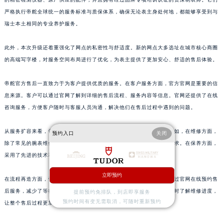
江西省上饶市信州区滨江西路帝舵售后服务中心（需提前预约）
严格执行帝舵全球统一的服务标准与质保体系，确保无论表主身处何地，都能够享受到与
江西省新余市渝水区北湖西路帝舵售后服务中心（需提前预约）
瑞士本土相同的专业养护服务。
江西省宜春市袁州区中山中路帝舵售后服务中心（需提前预约）
江西省鹰潭市月湖区胜利东路帝舵售后服务中心（需提前预约）
此外，本次升级还着重强化了网点的私密性与舒适度。新的网点大多选址在城市核心商圈
山东省德州市德城区东风中路帝舵售后服务中心（需提前预约）
的高端写字楼，对服务空间布局进行了优化，为表主提供了更加安心、舒适的售后体验。
山东省东营市东营区济南路帝舵售后服务中心（需提前预约）
帝舵官方售后一直致力于为客户提供优质的服务。在客户服务方面，官方官网是重要的信
山东省济南市历下区经十路11111号华润中心写字楼（万象城）15层1508室帝舵售后服务中心（需提前预约）
息来源。客户可以通过官网了解到详细的售后流程、服务内容等信息。官网还提供了在线
山东省济宁市任城区太白楼路帝舵售后服务中心（需提前预约）
咨询服务，方便客户随时与客服人员沟通，解决他们在售后过程中遇到的问题。
山东省莱芜市文化南路8号银座商城名表维修一楼名表维修帝舵售后服务中心（需提前预约）
山东省临沂市兰山区解放路帝舵售后服务中心（需提前预约）
从服务扩容来看，帝舵不仅增加了服务项目，还提高了服务的质量。例如，在维修方面，
预约入口
关闭
山东省日照市东港区烟台路帝舵售后服务中心（需提前预约）
除了常见的腕表维修，还提供了个性化的定制服务，满足不同客户的需求。在保养方面，
山东省泰安市泰山区财源街道泰山大街帝舵售后服务中心（需提前预约）
采用了先进的技术和工艺，确保腕表能够得到更好的维护。
山东省威海市环翠区新威海路89号振华商厦一楼名表维修帝舵售后服务中心（需提前预约）
立即预约
在流程再造方面，帝舵简化了售后流程，提高了工作效率。客户可以通过官网在线预约售
山东省潍坊市奎文区东风东街帝舵售后服务中心（需提前预约）
后服务，减少了等待时间。同时，在维修过程中，客户可以通过官网实时了解维修进度，
提前预约免排队，到店即享服务
山东省枣庄市滕州市北辛路与善国路交叉口帝舵售后服务中心（需提前预约）
预约时间有变无需取消，可随时重新预约
让整个售后过程更加透明。
山东省淄博市张店区金晶大道帝舵售后服务中心（需提前预约）