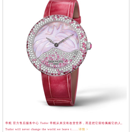
湖南省娄底市娄星区长青街帝舵售后服务中心（需提前预约）
湖南省邵阳市双清区东风路帝舵售后服务中心（需提前预约）
湖南省湘潭市雨湖区莲城大道帝舵售后服务中心（需提前预约）
湖南省益阳市赫山区桃花仑路帝舵售后服务中心（需提前预约）
湖南省永州市冷水滩区永州大道与中兴路交叉口帝舵售后服务中心（需提前预约）
湖南省岳阳市岳阳楼区东茅岭路帝舵售后服务中心（需提前预约）
湖南省张家界市永定区解放路帝舵售后服务中心（需提前预约）
湖南省长沙市芙蓉区建湘路393号世茂环球金融中心写字楼10层1013室帝舵售后服务中心（需提前预约）
湖南省株洲市芦淞区建设南路帝舵售后服务中心（需提前预约）
甘肃省白银市白银区北京路帝舵售后服务中心（需提前预约）
甘肃省定西市安定区解放路帝舵售后服务中心（需提前预约）
甘肃省敦煌市沙州镇阳关中路帝舵售后服务中心（需提前预约）
甘肃省合作市人民街帝舵售后服务中心（需提前预约）
甘肃省嘉峪关市雄关区新华中路帝舵售后服务中心（需提前预约）
甘肃省金昌市金川区北京路帝舵售后服务中心（需提前预约）
帝舵 官方售后服务中心 Tudor 帝舵从来没有改变世界，而是把它留给佩戴它的人。
甘肃省酒泉市肃州区西大街帝舵售后服务中心（需提前预约）
Tudor will never change the world.we leave t......
详情 >