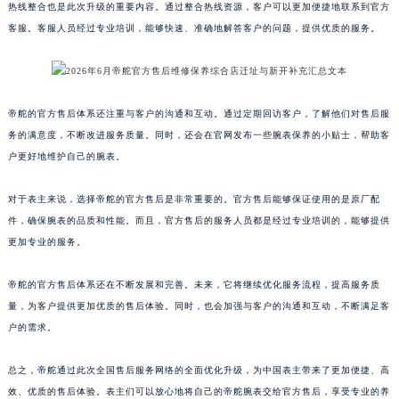
上海市黄浦区南京东路299号宏伊国际广场写字楼8层806室帝舵售后服务中心（需提前预约）
热线整合也是此次升级的重要内容。通过整合热线资源，客户可以更加便捷地联系到官方
上海市徐汇区虹桥路3号港汇中心2座37层3705室帝舵售后服务中心（需提前预约）
客服。客服人员经过专业培训，能够快速、准确地解答客户的问题，提供优质的服务。
浙江省杭州市上城区钱江路1366号华润大厦A座5层503-5室帝舵售后服务中心（需提前预约）
浙江省湖州市吴兴区劳动路帝舵售后服务中心（需提前预约）
浙江省嘉兴市南湖区广益路705号嘉兴世界贸易中心A座13层1304室帝舵售后服务中心（需提前预约）
帝舵的官方售后体系还注重与客户的沟通和互动。通过定期回访客户，了解他们对售后服
浙江省金华市金东区东市南街777号金华万达广场4号楼22楼2209室帝舵售后服务中心（需提前预约）
务的满意度，不断改进服务质量。同时，还会在官网发布一些腕表保养的小贴士，帮助客
浙江省丽水市莲都区解放街帝舵售后服务中心（需提前预约）
户更好地维护自己的腕表。
浙江省宁波市江北区大闸南路500号来福士广场办公楼20层2009室帝舵售后服务中心（需提前预约）
对于表主来说，选择帝舵的官方售后是非常重要的。官方售后能够保证使用的是原厂配
浙江省衢州市柯城区上街帝舵售后服务中心（需提前预约）
件，确保腕表的品质和性能。而且，官方售后的服务人员都是经过专业培训的，能够提供
浙江省绍兴市越城区胜利东路379号世茂天际中心写字楼8层805室帝舵售后服务中心（需提前预约）
更加专业的服务。
浙江省舟山市定海区解放东路帝舵售后服务中心（需提前预约）
澳门特别行政区大堂区议事亭前地（新马路）帝舵售后服务中心（需提前预约）
帝舵的官方售后体系还在不断发展和完善。未来，它将继续优化服务流程，提高服务质
澳门特别行政区风顺堂区南湾大马路帝舵售后服务中心（需提前预约）
量，为客户提供更加优质的售后体验。同时，也会加强与客户的沟通和互动，不断满足客
澳门特别行政区花地玛堂区关闸广场帝舵售后服务中心（需提前预约）
户的需求。
澳门特别行政区花王堂区大三巴商圈帝舵售后服务中心（需提前预约）
总之，帝舵通过此次全国售后服务网络的全面优化升级，为中国表主带来了更加便捷、高
澳门特别行政区嘉模堂区官也街帝舵售后服务中心（需提前预约）
效、优质的售后体验。表主们可以放心地将自己的帝舵腕表交给官方售后，享受专业的养