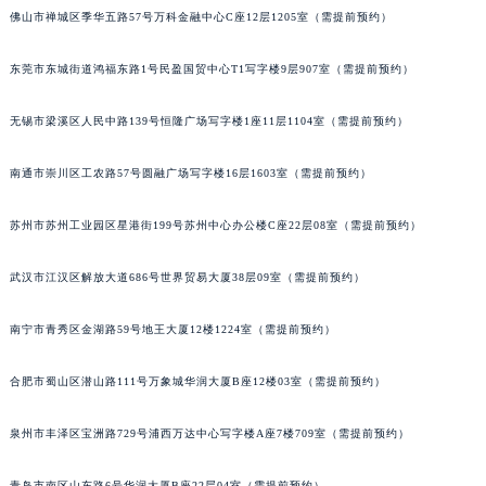
北京市朝阳区建国门外大街甲6号华熙国际中心D座11层1102室帝舵售后服务中心（北京总部）（需提前预约）
佛山市禅城区季华五路57号万科金融中心C座12层1205室（需提前预约）
北京市东城区东长安街1号王府井东方广场W3座6层602室帝舵售后服务中心（需提前预约）
河北省保定市竞秀区朝阳北大街北国先天下帝舵售后服务中心（需提前预约）
东莞市东城街道鸿福东路1号民盈国贸中心T1写字楼9层907室（需提前预约）
内蒙古自治区阿拉善盟市左旗土尔扈特大街帝舵售后服务中心（需提前预约）
无锡市梁溪区人民中路139号恒隆广场写字楼1座11层1104室（需提前预约）
内蒙古自治区巴彦淖尔市临河区新华街帝舵售后服务中心（需提前预约）
内蒙古自治区包头市青山区幸福路甲3号王府井百货名表维修帝舵售后服务中心（需提前预约）
南通市崇川区工农路57号圆融广场写字楼16层1603室（需提前预约）
内蒙古自治区赤峰市红山区哈达街帝舵售后服务中心（需提前预约）
内蒙古自治区鄂尔多斯市东胜区伊金霍洛街帝舵售后服务中心（需提前预约）
苏州市苏州工业园区星港街199号苏州中心办公楼C座22层08室（需提前预约）
内蒙古自治区呼伦贝尔市海拉尔区中央街帝舵售后服务中心（需提前预约）
内蒙古自治区通辽市科尔沁区明仁大街帝舵售后服务中心（需提前预约）
武汉市江汉区解放大道686号世界贸易大厦38层09室（需提前预约）
内蒙古自治区乌海市海勃湾区人民南路帝舵售后服务中心（需提前预约）
南宁市青秀区金湖路59号地王大厦12楼1224室（需提前预约）
内蒙古自治区乌兰察布市集宁区恩和大街帝舵售后服务中心（需提前预约）
内蒙古自治区锡林郭勒盟市锡林浩特市光明街与额尔敦路交叉口帝舵售后服务中心（需提前预约）
合肥市蜀山区潜山路111号万象城华润大厦B座12楼03室（需提前预约）
内蒙古自治区兴安盟市乌兰浩特市兴安大街帝舵售后服务中心（需提前预约）
山西省大同市平城区迎宾街帝舵售后服务中心（需提前预约）
泉州市丰泽区宝洲路729号浦西万达中心写字楼A座7楼709室（需提前预约）
山西省晋城市城区黄华街帝舵售后服务中心（需提前预约）
青岛市南区山东路6号华润大厦B座22层04室（需提前预约）