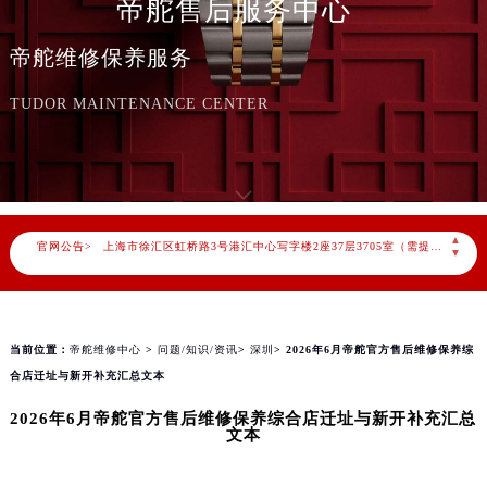
帝舵售后服务中心
2026年8月帝舵中国区售后服务网络优化升级公告
帝舵维修保养服务
2026年8月帝舵全国官方售后客户服务热线：400-801-5381
帝舵官方全国统一服务热线400-801-5381，服务覆盖中国大陆、香港、澳门、台湾全部区域（非大陆需加拨“+86”）
TUDOR MAINTENANCE CENTER
2026年8月帝舵售后服务中心最新网点地址：
北京市朝阳区建国门外大街甲6号华熙国际中心写字楼D座11层1102室（北京总部）（需提前预约）
北京市东城区东长安街1号东方广场写字楼W3座6层602室（需提前预约）
天津市和平区赤峰道136号天津国际金融中心写字楼26层2603室（需提前预约）
▲
官网公告>
上海市徐汇区虹桥路3号港汇中心写字楼2座37层3705室（需提前预约）
▼
上海市黄浦区南京东路299号宏伊国际广场写字楼8层806室（需提前预约）
南京市秦淮区中山南路1号（新街口）南京中心写字楼22层C1-1室（需提前预约）
常州市新北区龙锦路1590号现代传媒中心写字楼5号楼10层1008室（需提前预约）
当前位置：
帝舵维修中心
>
问题/知识/资讯
>
深圳
> 2026年6月帝舵官方售后维修保养综
徐州市鼓楼区淮海东路29号苏宁广场IFC国际金融中心写字楼35层3508室（需提前预约）
合店迁址与新开补充汇总文本
扬州市邗江区国展路29号星耀天地写字楼1号楼18层1803室（需提前预约）
2026年6月帝舵官方售后维修保养综合店迁址与新开补充汇总
盐城市盐都区世纪大道5号盐城金融城写字楼1号楼16层1604室（需提前预约）
文本
泰州市海陵区永定东路399号置地商务中心东塔写字楼（华润万象城）17层1706室（需提前预约）