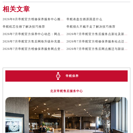
河南省鹤壁市淇滨区九州路帝舵售后服务中心（需提前预约）
相关文章
河南省济源市沁园街道济水大道帝舵售后服务中心（需提前预约）
河南省焦作市解放区解放路帝舵售后服务中心（需提前预约）
2026年8月帝舵官方维修保养服务中心搬迁与新设网点通告
帝舵表盘生锈原因是什么
河南省开封市鼓楼区中山路帝舵售后服务中心（需提前预约）
帝舵机芯生锈了解决技巧推荐
帝舵很久不戴不走了解决技巧推荐
2026年7月帝舵官方保养中心动态：网点迁址与维修点新增
2026年7月帝舵官方售后服务点新址及新增网点补充公示
河南省洛阳市西工区中州中路与解放路交叉口帝舵售后服务中心（需提前预约）
2026年7月帝舵官方售后网络升级补充最终速报（迁址及新开）
2026年7月帝舵官方维修保养服务站点迁移新开补充汇总内容对外发布
河南省漯河市源汇区交通路帝舵售后服务中心（需提前预约）
2026年7月帝舵官方维修保养服务网点变动公告（迁址+新增）
2026年7月帝舵官方售后网点搬迁与新设服务告知补充版
河南省南阳市宛城区范蠡东路与南都路交叉口帝舵售后服务中心（需提前预约）
河南省平顶山市卫东区建设路帝舵售后服务中心（需提前预约）
河南省濮阳市大华龙区开州路绿城路交叉口帝舵售后服务中心（需提前预约）
河南省三门峡市湖滨区和平路帝舵售后服务中心（需提前预约）
帝舵保养
河南省商丘市梁园区神火大道帝舵售后服务中心（需提前预约）
北京帝舵售后服务中心
河南省新乡市红旗区人民路帝舵售后服务中心（需提前预约）
河南省信阳市浉河区东方红大道帝舵售后服务中心（需提前预约）
河南省许昌市魏都区建安大道与八龙路交叉口帝舵售后服务中心（需提前预约）
河南省郑州市二七区民主路10号华润大厦29层2905室帝舵售后服务中心（需提前预约）
河南省周口市川汇区七一路帝舵售后服务中心（需提前预约）