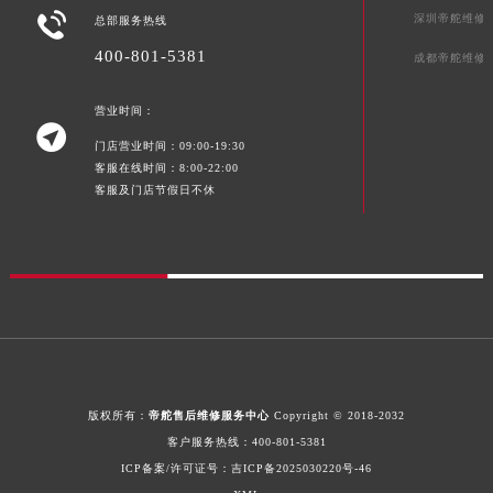
新疆维吾尔自治区奎屯市团结西街帝舵售后服务中心（需提前预约）

深圳帝舵维修
总部服务热线
新疆维吾尔自治区昆玉市昆泉街帝舵售后服务中心（需提前预约）
400-801-5381
成都帝舵维修
新疆维吾尔自治区沙湾市三道河子镇世纪大道南路帝舵售后服务中心（需提前预约）
新疆维吾尔自治区石河子市北二路帝舵售后服务中心（需提前预约）
营业时间：
新疆维吾尔自治区双河市光明路帝舵售后服务中心（需提前预约）

门店营业时间：09:00-19:30
新疆维吾尔自治区塔城市塔城地区闻琴路帝舵售后服务中心（需提前预约）
客服在线时间：8:00-22:00
新疆维吾尔自治区铁门关市兴疆路帝舵售后服务中心（需提前预约）
客服及门店节假日不休
新疆维吾尔自治区图木舒克市图木舒克市中兴街帝舵售后服务中心（需提前预约）
新疆维吾尔自治区吐鲁番市高昌区文化中路文化中路帝舵售后服务中心（需提前预约）
新疆维吾尔自治区乌苏市乌鲁木齐北路帝舵售后服务中心（需提前预约）
新疆维吾尔自治区五家渠市长征西街帝舵售后服务中心（需提前预约）
新疆维吾尔自治区新星市东风路帝舵售后服务中心（需提前预约）
新疆维吾尔自治区伊宁市解放西路帝舵售后服务中心（需提前预约）
贵州省安顺市西秀区中华南路帝舵售后服务中心（需提前预约）
版权所有：
帝舵售后维修服务中心
Copyright © 2018-2032
贵州省毕节市七星关区松山路帝舵售后服务中心（需提前预约）
客户服务热线：
400-801-5381
贵州省六盘水市钟山区钟山大道帝舵售后服务中心（需提前预约）
ICP备案/许可证号：
吉ICP备2025030220号-46