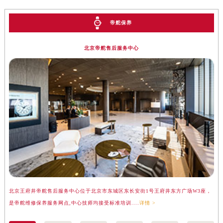
帝舵保养
北京帝舵售后服务中心
北京王府井帝舵售后服务中心位于北京市东城区东长安街1号王府井东方广场W3座，
上
是帝舵维修保养服务网点,中心技师均接受标准培训....
详情 >
务