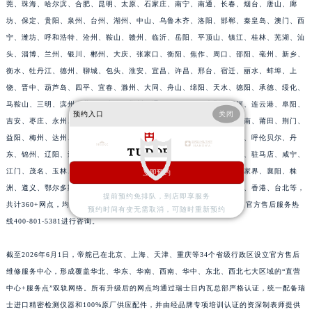
莞、珠海、哈尔滨、合肥、昆明、太原、石家庄、南宁、南通、长春、烟台、唐山、廊
坊、保定、贵阳、泉州、台州、湖州、中山、乌鲁木齐、洛阳、邯郸、秦皇岛、澳门、西
宁、潍坊、呼和浩特、沧州、鞍山、赣州、临沂、岳阳、平顶山、镇江、桂林、芜湖、汕
头、淄博、兰州、银川、郴州、大庆、张家口、衡阳、焦作、周口、邵阳、亳州、新乡、
衡水、牡丹江、德州、聊城、包头、淮安、宜昌、许昌、邢台、宿迁、丽水、蚌埠、上
饶、晋中、葫芦岛、四平、宜春、滁州、大同、舟山、绵阳、天水、德阳、承德、绥化、
马鞍山、三明、滨州、黄冈、赤峰、荆州、通化、鸡西、佳木斯、黑河、连云港、阜阳、
预约入口
关闭
吉安、枣庄、永州、清远、揭阳、梧州、渭南、延安、长治、运城、淮南、莆田、荆门、
益阳、梅州、达州、榆林、威海、九江、济宁、齐齐哈尔、南阳、常德、呼伦贝尔、丹
东、锦州、辽阳、辽源、衢州、安庆、龙岩、宁德、鹰潭、泰安、商丘、驻马店、咸宁、
江门、茂名、玉林、乐山、南充、雅安、宝鸡、柳州、拉萨、丽江、张家界、襄阳、株
立即预约
洲、遵义、鄂尔多斯、阳泉、昆山、黄石、湘潭、十堰、漳州、攀枝花、香港、台北等，
提前预约免排队，到店即享服务
共计360+网点，均有帝舵官方售后服务网点，详细信息需拨打帝舵全国官方售后服务热
预约时间有变无需取消，可随时重新预约
线400-801-5381进行咨询。
截至2026年6月1日，帝舵已在北京、上海、天津、重庆等34个省级行政区设立官方售后
维修服务中心，形成覆盖华北、华东、华南、西南、华中、东北、西北七大区域的“直营
中心+服务点”双轨网络。所有升级后的网点均通过瑞士日内瓦总部严格认证，统一配备瑞
士进口精密检测仪器和100%原厂供应配件，并由经品牌专项培训认证的资深制表师提供