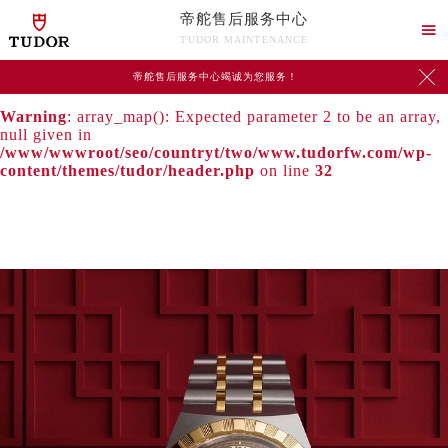
帝舵售后服务中心
Warning
: extract() expects parameter 1 to be array, null

TUDOR MAINTENANCE
given in
/www/wwwroot/seo/countryt/two/www.tudorfw.com/wp-

帝舵售后服务中心竭诚为您服务！
content/themes/tudor/header.php
on line
24
Warning
: array_map(): Expected parameter 2 to be an array,
null given in
/www/wwwroot/seo/countryt/two/www.tudorfw.com/wp-
content/themes/tudor/header.php
on line
32