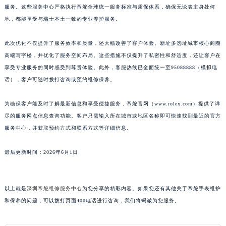
服务。这些服务中心严格执行帝舵全球统一服务标准与质保体系，确保无论表主身处何
地，都能享受与瑞士本土一致的专业养护服务。
此次优化不仅提升了服务效率和质量，还大幅改善了客户体验。新址多选址城市核心商圈
高端写字楼，并优化了服务空间布局。这些措施不仅提升了私密性和舒适度，还让客户在
享受专业服务的同时感受到尊贵体验。此外，客服热线已全面统一至95088888（模拟电
话），客户可随时拨打咨询或预约维修保养。
为确保客户能及时了解最新信息和享受便捷服务，帝舵官网（www.rolex.com）提供了详
尽的服务网点信息查询功能。客户只需输入所在城市或地区名称即可快速找到最近的官方
服务中心，并获取预约方式和联系方式等详细信息。
最后更新时间：2026年6月1日
以上就是
深圳帝舵维修服务中心
为您分享的精彩内容。如果您还有其他关于帝舵手表维护
和保养的问题，可以拨打页面400电话进行咨询，我们将竭诚为您服务。