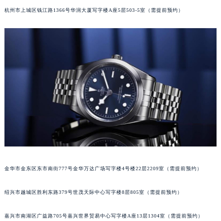
杭州市上城区钱江路1366号华润大厦写字楼A座5层503-5室（需提前预约）
金华市金东区东市南街777号金华万达广场写字楼4号楼22层2209室（需提前预约）
绍兴市越城区胜利东路379号世茂天际中心写字楼8层805室（需提前预约）
嘉兴市南湖区广益路705号嘉兴世界贸易中心写字楼A座13层1304室（需提前预约）