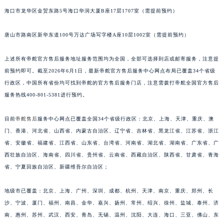
海口市龙华区金贸东路5号海口华润大厦B座17层1707室（需提前预约）
唐山市路南区新华东道100号万达广场写字楼A座10层1002室（需提前预约）
上述所有帝舵官方售后服务地址服务范围均为全国，全部可选择到店或邮寄服务，注意提
前预约即可。截至2026年6月1日，最新帝舵官方售后服务中心网点布局已覆盖34个省级
行政区，中国所有省份均可找到帝舵的官方售后服务门店，注意需拨打帝舵全国官方售后
服务热线400-801-5381进行预约。
目前
帝舵售后
服务中心网点已覆盖全国34个省级行政区：北京、上海、天津、重庆、澳
门、香港、河北省、山西省、内蒙古自治区、辽宁省、吉林省、黑龙江省、江苏省、浙江
省、安徽省、福建省、江西省、山东省、台湾省、河南省、湖北省、湖南省、广东省、广
西壮族自治区、海南省、四川省、贵州省、云南省、西藏自治区、陕西省、甘肃省、青海
省、宁夏回族自治区、新疆维吾尔自治区；
地级市已覆盖：北京、上海、广州、深圳、成都、杭州、天津、南京、重庆、郑州、长
沙、宁波、厦门、福州、南昌、金华、嘉兴、扬州、常州、绍兴、徐州、盐城、泰州、济
南、惠州、苏州、武汉、西安、青岛、无锡、温州、沈阳、大连、海口、三亚、佛山、东