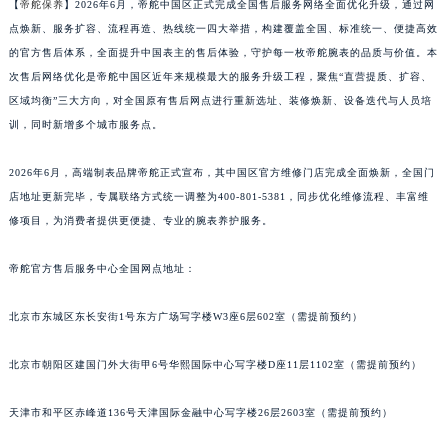
【
帝舵保养
】2026年6月，帝舵中国区正式完成全国售后服务网络全面优化升级，通过网
点焕新、服务扩容、流程再造、热线统一四大举措，构建覆盖全国、标准统一、便捷高效
的官方售后体系，全面提升中国表主的售后体验，守护每一枚帝舵腕表的品质与价值。本
次售后网络优化是帝舵中国区近年来规模最大的服务升级工程，聚焦“直营提质、扩容、
区域均衡”三大方向，对全国原有售后网点进行重新选址、装修焕新、设备迭代与人员培
训，同时新增多个城市服务点。
2026年6月，高端制表品牌帝舵正式宣布，其中国区官方维修门店完成全面焕新，全国门
店地址更新完毕，专属联络方式统一调整为400-801-5381，同步优化维修流程、丰富维
修项目，为消费者提供更便捷、专业的腕表养护服务。
帝舵官方售后服务中心全国网点地址：
北京市东城区东长安街1号东方广场写字楼W3座6层602室（需提前预约）
北京市朝阳区建国门外大街甲6号华熙国际中心写字楼D座11层1102室（需提前预约）
天津市和平区赤峰道136号天津国际金融中心写字楼26层2603室（需提前预约）