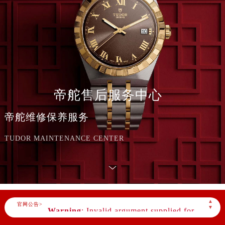
帝舵售后服务中心
帝舵维修保养服务
TUDOR MAINTENANCE CENTER
Warning
: Invalid argument supplied for
▲
foreach() in
官网公告>
▼
/www/wwwroot/seo/countryt/two/www.tudor
content/themes/tudor/header.php
on line