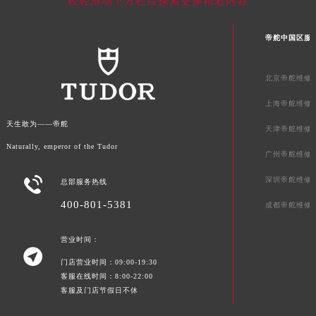
轻轻滑动下方栏目探索更多精彩内容
帝舵中国区服
北京帝舵维修
上海帝舵维修
天生敢为——帝舵
天津帝舵维修
Naturally, emperor of the Tudor
广州帝舵维修

深圳帝舵维修
总部服务热线
400-801-5381
成都帝舵维修
营业时间：

门店营业时间：09:00-19:30
客服在线时间：8:00-22:00
客服及门店节假日不休