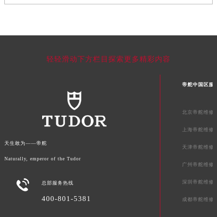
澳门特别行政区嘉模堂区官也街帝舵售后服务中心（需提前预约）
澳门省路氹城市金光大道帝舵售后服务中心（需提前预约）
澳门特别行政区望德堂区塔石广场帝舵售后服务中心（需提前预约）
福建省福州市鼓楼区五四路128-1号恒力城写字楼15层03室帝舵售后服务中心（需提前预约）
轻轻滑动下方栏目探索更多精彩内容
福建省厦门市思明区湖滨东路95号万象城华润大厦B座11层1104室帝舵售后服务中心（需提前预约）
广东省潮州市潮安区新风路与潮汕路交汇处帝舵售后服务中心（需提前预约）
帝舵中国区服
广东省广州市天河区天河路230号万菱汇国际中心A塔7层704室帝舵售后服务中心（需提前预约）
广东省广州市越秀区环市东路371-375号世界贸易中心大厦南塔15层1507室帝舵售后服务中心（需提前预约）
北京帝舵维修
广东省河源市源城区越王大道帝舵售后服务中心（需提前预约）
上海帝舵维修
广东省惠州市惠城区江北文昌一路7号华贸大厦1座30层3005室帝舵售后服务中心（需提前预约）
天生敢为——帝舵
广东省江门市蓬江区广场西路帝舵售后服务中心（需提前预约）
天津帝舵维修
广东省揭阳市榕城进贤门步行街帝舵售后服务中心（需提前预约）
Naturally, emperor of the Tudor
广州帝舵维修
广东省茂名市电白区水东街道迎宾大道帝舵售后服务中心（需提前预约）

深圳帝舵维修
总部服务热线
广东省梅州市梅江区金燕大道帝舵售后服务中心（需提前预约）
400-801-5381
广东省清远市清城区湖西路帝舵售后服务中心（需提前预约）
成都帝舵维修
广东省汕头市龙湖区长平路帝舵售后服务中心（需提前预约）