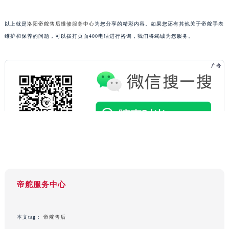
黑龙江省鹤岗市向阳区红军路帝舵售后服务中心（需提前预约）
黑龙江省黑河市爱辉区中央街帝舵售后服务中心（需提前预约）
以上就是
洛阳帝舵售后维修服务中心
为您分享的精彩内容。如果您还有其他关于帝舵手表
维护和保养的问题，可以拨打页面400电话进行咨询，我们将竭诚为您服务。
黑龙江省鸡西市鸡冠区红军路帝舵售后服务中心（需提前预约）
黑龙江省佳木斯市向阳区长安路帝舵售后服务中心（需提前预约）
黑龙江省牡丹江市东安区太平路帝舵售后服务中心（需提前预约）
黑龙江省七台河市桃山区大同街帝舵售后服务中心（需提前预约）
黑龙江省齐齐哈尔市龙沙区龙华路帝舵售后服务中心（需提前预约）
黑龙江省双鸭山市尖山区新兴大街帝舵售后服务中心（需提前预约）
黑龙江省绥化市北林区新华街与康庄路交叉口帝舵售后服务中心（需提前预约）
黑龙江省伊春市伊美区通河路帝舵售后服务中心（需提前预约）
吉林省白城市洮北区明仁南街帝舵售后服务中心（需提前预约）
吉林省白山市浑江区浑江大街帝舵售后服务中心（需提前预约）
吉林省吉林市船营区河南街帝舵售后服务中心（需提前预约）
帝舵服务中心
吉林省辽源市龙山区人民大街帝舵售后服务中心（需提前预约）
吉林省梅河口市新华街道梅河大街帝舵售后服务中心（需提前预约）
本文tag：
帝舵售后
吉林省四平市铁东区紫气大路与南九经街交汇处帝舵售后服务中心（需提前预约）