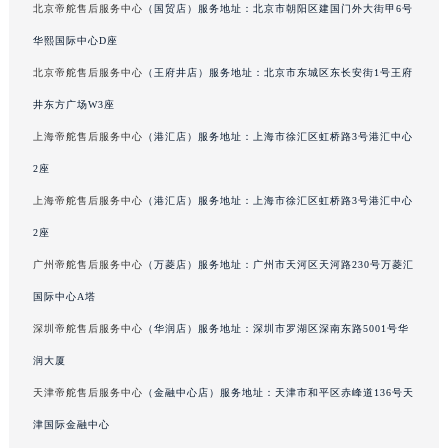
北京帝舵售后服务中心
（国贸店）服务地址：北京市朝阳区建国门外大街甲6号
吉林省松原市宁江区五环大街帝舵售后服务中心（需提前预约）
华熙国际中心D座
吉林省通化市东昌区环通乡江南大街帝舵售后服务中心（需提前预约）
北京帝舵售后服务中心
（王府井店）服务地址：北京市东城区东长安街1号王府
吉林省延边市延吉市解放路帝舵售后服务中心（需提前预约）
辽宁省鞍山市铁东区站前街帝舵售后服务中心（需提前预约）
井东方广场W3座
辽宁省本溪市平山区胜利路帝舵售后服务中心（需提前预约）
上海帝舵售后服务中心
（港汇店）服务地址：上海市徐汇区虹桥路3号港汇中心
辽宁省朝阳市双塔区新华路帝舵售后服务中心（需提前预约）
2座
辽宁省丹东市振兴区七经街帝舵售后服务中心（需提前预约）
上海帝舵售后服务中心
（港汇店）服务地址：上海市徐汇区虹桥路3号港汇中心
辽宁省抚顺市新抚区东一路帝舵售后服务中心（需提前预约）
2座
辽宁省阜新市海州区解放大街帝舵售后服务中心（需提前预约）
广州帝舵售后服务中心
（万菱店）服务地址：广州市天河区天河路230号万菱汇
辽宁省葫芦岛市连山区中央路帝舵售后服务中心（需提前预约）
国际中心A塔
辽宁省锦州市古塔区中央大街帝舵售后服务中心（需提前预约）
辽宁省辽阳市白塔区新运大街帝舵售后服务中心（需提前预约）
深圳帝舵售后服务中心
（华润店）服务地址：深圳市罗湖区深南东路5001号华
辽宁省盘锦市兴隆台区石油大街帝舵售后服务中心（需提前预约）
润大厦
辽宁省铁岭市银州区南马路帝舵售后服务中心（需提前预约）
天津帝舵售后服务中心
（金融中心店）服务地址：天津市和平区赤峰道136号天
辽宁省营口市站前区市府路与渤海大街交叉口帝舵售后服务中心（需提前预约）
津国际金融中心
辽宁省沈阳市沈河区中街路137号亨得利名表维修授权店1楼帝舵售后服务中心（需提前预约）