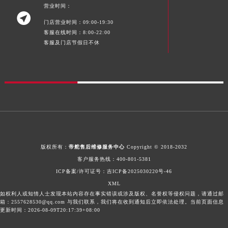
营业时间：
广东省汕尾市城区香洲街道园林社区翠园街帝舵售后服务中心（需提前预约）

门店营业时间：09:00-19:30
广东省韶关市武江区芙蓉新区与老城中心交汇处帝舵售后服务中心（需提前预约）
客服在线时间：8:00-22:00
广东省深圳市罗湖区深南东路5001号华润大厦17层1701室帝舵售后服务中心（需提前预约）
客服及门店节假日不休
广东省阳江市江城区东风一路帝舵售后服务中心（需提前预约）
广东省云浮市云城区金山路帝舵售后服务中心（需提前预约）
广东省湛江市赤坎区观海北路帝舵售后服务中心（需提前预约）
广东省肇庆市端州区信安大道与砚都大道交汇处帝舵售后服务中心（需提前预约）
广西壮族自治区百色市右江区中山二路帝舵售后服务中心（需提前预约）
广西壮族自治区北海市海城区北京路帝舵售后服务中心（需提前预约）
广西壮族自治区崇左市江州区石景林街道友谊大道与丽川路交汇处帝舵售后服务中心（需提前预约）
版权所有：
帝舵售后维修服务中心
Copyright © 2018-2032
广西壮族自治区防城港市港口区金花茶大道帝舵售后服务中心（需提前预约）
客户服务热线：
400-801-5381
广西壮族自治区贵港市港北区港城街道布山大道与仙衣路交叉口帝舵售后服务中心（需提前预约）
ICP备案/许可证号：
吉ICP备2025030220号-46
广西壮族自治区桂林市秀峰区红岭路帝舵售后服务中心（需提前预约）
XML
如权利人或知情人士发现本站内容存在事实错误或涉及版权、名誉权等侵权问题，请通过邮
广西壮族自治区河池市金城江区金城江街道朝阳路帝舵售后服务中心（需提前预约）
箱：2557628530@qq.com 与我们联系，我们将在收到通知后立即依法处理。当前页面信息
广西壮族自治区贺州市八步区城东街道灵峰南路帝舵售后服务中心（需提前预约）
更新时间：2026-08-09T20:17:39+08:00
广西壮族自治区来宾市兴宾区桂中大道帝舵售后服务中心（需提前预约）