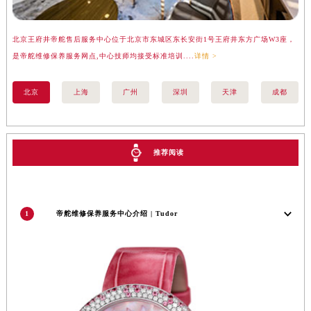
安徽省阜阳市颍州区颍州北路帝舵售后服务中心（需提前预约）
安徽省淮北市相山区淮海路帝舵售后服务中心（需提前预约）
北京王府井帝舵售后服务中心位于北京市东城区东长安街1号王府井东方广场W3座，
上
安徽省淮南市田家庵区国庆中路帝舵售后服务中心（需提前预约）
是帝舵维修保养服务网点,中心技师均接受标准培训....
详情 >
务
安徽省黄山市屯溪区黄山西路帝舵售后服务中心（需提前预约）
安徽省六安市金安区解放中路帝舵售后服务中心（需提前预约）
北京
上海
广州
深圳
天津
成都
安徽省马鞍山市雨山区湖南西路帝舵售后服务中心（需提前预约）
安徽省宿州市埇桥区人民中路帝舵售后服务中心（需提前预约）
安徽省铜陵市铜官区石城大道帝舵售后服务中心（需提前预约）
推荐阅读
安徽省芜湖市镜湖区中山路步行街帝舵售后服务中心（需提前预约）
安徽省宣城市宣州区叠嶂西路帝舵售后服务中心（需提前预约）
福建省龙岩市新罗区九一南路帝舵售后服务中心（需提前预约）
1
帝舵维修保养服务中心介绍 | Tudor
福建省南平市建阳区人民西路帝舵售后服务中心（需提前预约）
福建省宁德市蕉城区天湖东路帝舵售后服务中心（需提前预约）
福建省莆田市城厢区霞林街道荔华东大道帝舵售后服务中心（需提前预约）
福建省三明市三元区东乾二路帝舵售后服务中心（需提前预约）
福建省漳州市龙文区步港路帝舵售后服务中心（需提前预约）