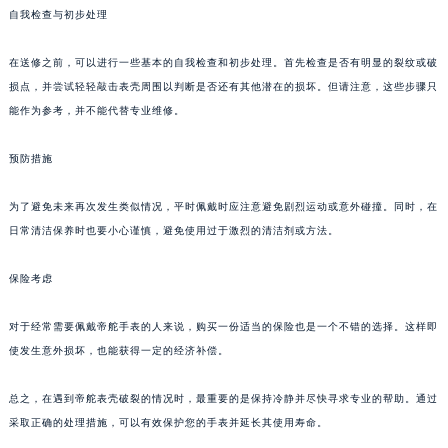
自我检查与初步处理
合肥市蜀山区潜山路111号万象城华润大厦B座12楼03室（需提前预约）
泉州市丰泽区宝洲路729号浦西万达中心写字楼A座7楼709室（需提前预约）
在送修之前，可以进行一些基本的自我检查和初步处理。首先检查是否有明显的裂纹或破
青岛市南区山东路6号华润大厦B座22层04室（需提前预约）
损点，并尝试轻轻敲击表壳周围以判断是否还有其他潜在的损坏。但请注意，这些步骤只
烟台市芝罘区胜利路139号万达金融中心A座907室（需提前预约）
能作为参考，并不能代替专业维修。
长春市朝阳区西安大路727号中银大厦A座(旺进大厦)18层09室（需提前预约）
贵阳市南明区都司高架桥路33号亨特国际金融中心14楼14D（需提前预约）
预防措施
昆明市盘龙区北京路928号同德昆明广场写字楼10层06室（需提前预约）
为了避免未来再次发生类似情况，平时佩戴时应注意避免剧烈运动或意外碰撞。同时，在
石家庄市长安区中山东路39号勒泰中心写字楼B座13层07室（需提前预约）
日常清洁保养时也要小心谨慎，避免使用过于激烈的清洁剂或方法。
西安市碑林区南关正街88号华侨城长安国际中心E座6楼10室（需提前预约）
海口市龙华区金贸东路5号海口华润大厦B座17层1707室（需提前预约）
保险考虑
唐山市路南区新华东道100号万达广场写字楼A座10层1002室（需提前预约）
台州市椒江区东海大道1800号腾达中心东1幢20楼2002室（需提前预约）
对于经常需要佩戴帝舵手表的人来说，购买一份适当的保险也是一个不错的选择。这样即
使发生意外损坏，也能获得一定的经济补偿。
内蒙古自治区呼和浩特市玉泉区大学西街70号华润万象城写字楼（鄂尔多斯大厦）23层2326室（需提前预约）
甘肃省兰州市七里河区西津西路16号兰州中心写字楼21层2102室（需提前预约）
总之，在遇到帝舵表壳破裂的情况时，最重要的是保持冷静并尽快寻求专业的帮助。通过
重庆市解放碑渝中区民权路28号英利国际金融中心写字楼20层01室（需提前预约）
采取正确的处理措施，可以有效保护您的手表并延长其使用寿命。
黑龙江省大庆市萨尔图区会战大街帝舵售后服务中心（需提前预约）