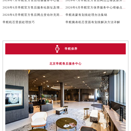
2026年7月帝舵官方售后维修服务中心最新网点变动告知书
2026年7月帝舵官方售后网点迁移及新开信息补充最终发布
山西省晋城市城区黄华街帝舵售后服务中心（需提前预约）
2026年6月帝舵官方售后服务站新址及增设点补充最终公布
2026年6月帝舵官方保养服务中心维修点搬迁新开补充详情文件
山西省晋中市榆次区顺城街帝舵售后服务中心（需提前预约）
2026年6月帝舵官方售后网点变动补充简明通告（迁址+新增）
帝舵表蒙有划痕处理办法集锦
山西省临汾市尧都区解放路帝舵售后服务中心（需提前预约）
帝舵机芯受损处理技巧
帝舵腕表机芯里面有划痕解决方法详解
山西省吕梁市离石区永宁中路与建设街交叉口帝舵售后服务中心（需提前预约）
山西省朔州市朔城区怡西路与鄯阳西街交汇处帝舵售后服务中心（需提前预约）
山西省忻州市忻府区和平东街与七一南路交叉口帝舵售后服务中心（需提前预约）
帝舵保养
山西省阳泉市郊区平阳东街与新城大道交叉口帝舵售后服务中心（需提前预约）
山西省运城市盐湖区河东街帝舵售后服务中心（需提前预约）
北京帝舵售后服务中心
山西省长治市潞州区英雄中路帝舵售后服务中心（需提前预约）
山西省太原市迎泽区迎泽街道解放路15号亨得利名表维修授权店3楼帝舵售后服务中心（需提前预约）
天津市和平区赤峰道136号天津国际金融中心26层2603室帝舵售后服务中心（需提前预约）
安徽省安庆市迎江区人民路帝舵售后服务中心（需提前预约）
安徽省蚌埠市蚌山区淮河路帝舵售后服务中心（需提前预约）
安徽省亳州市谯城区魏武大道帝舵售后服务中心（需提前预约）
安徽省池州市贵池区长江路帝舵售后服务中心（需提前预约）
安徽省滁州市琅琊区南谯北路帝舵售后服务中心（需提前预约）