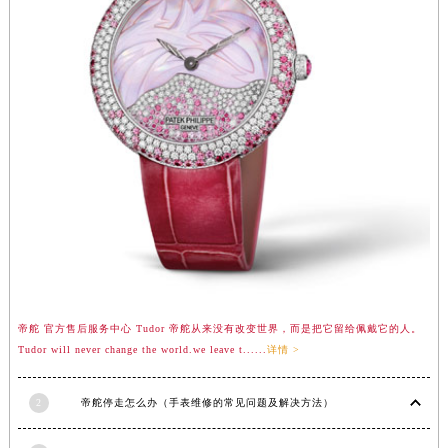
江苏省常州市新北区龙锦路1590号现代传媒中心5号楼10层1008室帝舵售后服务中心（需提前预约）
江苏省淮安市清江浦区淮海北路帝舵售后服务中心（需提前预约）
江苏省连云港市海州区通灌北路帝舵售后服务中心（需提前预约）
江苏省南京市秦淮区中山南路1号南京中心22层22-C1-C3室帝舵售后服务中心（需提前预约）
江苏省宿迁市宿城区西湖路帝舵售后服务中心（需提前预约）
江苏省泰州市海陵区永定东路399号置地商务中心东塔（华润万象城）17层1706室帝舵售后服务中心（需提前预约）
江苏省徐州市鼓楼区淮海东路29号苏宁广场IFC国际金融中心35层3508室帝舵售后服务中心（需提前预约）
江苏省盐城市盐都区世纪大道5号盐城金融城写字楼1号楼16层1604室帝舵售后服务中心（需提前预约）
江苏省扬州市邗江区国展路29号星耀天地写字楼1号楼18层1803室帝舵售后服务中心（需提前预约）
江苏省镇江市京口区中山东路帝舵售后服务中心（需提前预约）
江西省抚州市临川区赣东大道帝舵售后服务中心（需提前预约）
江西省赣州市章贡区文清路帝舵售后服务中心（需提前预约）
帝舵 官方售后服务中心 Tudor 帝舵从来没有改变世界，而是把它留给佩戴它的人。
Tudor will never change the world.we leave t......
详情 >
江西省吉安市吉州区井冈山大道帝舵售后服务中心（需提前预约）
江西省景德镇市珠山区珠山中路帝舵售后服务中心（需提前预约）
2
帝舵停走怎么办（手表维修的常见问题及解决方法）
江西省九江市浔阳区浔阳路帝舵售后服务中心（需提前预约）
江西省南昌市红谷滩新区红谷中大道998号绿地双子塔（中央广场）A1座办公楼14层1407室帝舵售后服务中心（需提前预约）