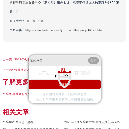
成都帝舵售后服务中心
（东原店）服务地址：成都市锦江区人民东路6号SAC东
辽宁省沈阳市沈河区中街路83号亨得利名表维修授权店1楼帝舵售后服务中心（需提前预约）
原中心
北京市朝阳区建国门外大街甲6号华熙国际中心D座11层1102室帝舵售后服务中心（北京总部）（需提前预约）
服务专线：
400-801-5381
北京市东城区东长安街1号王府井东方广场W3座6层602室帝舵售后服务中心（需提前预约）
河北省保定市竞秀区朝阳北大街北国先天下帝舵售后服务中心（需提前预约）
本页链接：
http://www.tudorfw.com/problems/luoyang/46221.html
内蒙古自治区阿拉善盟市左旗土尔扈特大街帝舵售后服务中心（需提前预约）
内蒙古自治区巴彦淖尔市临河区新华街帝舵售后服务中心（需提前预约）
内蒙古自治区包头市青山区幸福路甲3号王府井百货名表维修帝舵售后服务中心（需提前预约）
上一篇:
2026年6月帝舵官方售后服务中心迁移及增设完整补充通告
预约入口
关闭
内蒙古自治区赤峰市红山区哈达街帝舵售后服务中心（需提前预约）
内蒙古自治区鄂尔多斯市东胜区伊金霍洛街帝舵售后服务中心（需提前预约）
下一篇:
帝舵腕表表壳割手处理办法深度解析
内蒙古自治区呼伦贝尔市海拉尔区中央街帝舵售后服务中心（需提前预约）
了解更多
立即预约
内蒙古自治区通辽市科尔沁区明仁大街帝舵售后服务中心（需提前预约）
内蒙古自治区乌海市海勃湾区人民南路帝舵售后服务中心（需提前预约）
帝舵售后维修服务中心
提前预约免排队，到店即享服务
预约时间有变无需取消，可随时重新预约
内蒙古自治区乌兰察布市集宁区恩和大街帝舵售后服务中心（需提前预约）
内蒙古自治区锡林郭勒盟市锡林浩特市光明街与额尔敦路交叉口帝舵售后服务中心（需提前预约）
相关文章
内蒙古自治区兴安盟市乌兰浩特市兴安大街帝舵售后服务中心（需提前预约）
帝舵腕表停走怎么修复
2026年7月帝舵官方售后网点搬迁与新增完整补充信息手册
山西省大同市平城区迎宾街帝舵售后服务中心（需提前预约）