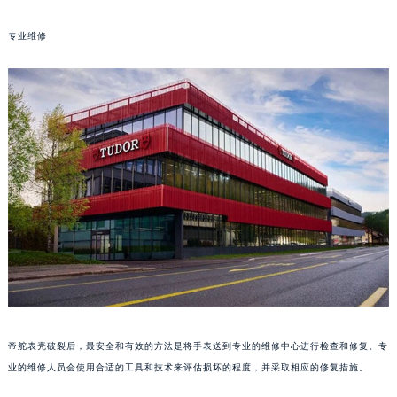
长沙市芙蓉区定王台街道建湘路393号世茂环球金融中心写字楼（芙蓉广场）10层13室（需提前预约）
专业维修
郑州市二七区铭功路10号华润大厦写字楼29层2905室（需提前预约）
太原市迎泽区解放路15号亨得利名表服务中心（品牌授权店）3层整层（需提前预约）
沈阳市沈河区中街路137号亨得利名表服务中心（品牌授权店）1层整层（需提前预约）
沈阳市沈河区中街路83号亨得利名表服务中心（品牌授权店）1层整层（需提前预约）
乌鲁木齐市天山区红山路26号时代广场（CCMALL）C座17层17-B（需提前预约）
温州市鹿城区锦绣路1067号置信广场10层1015室（需提前预约）
哈尔滨市道里区友谊西路600号富力中心T2座写字楼29层03室（需提前预约）
大连市中山区人民路15号国际金融大厦7层G室（需提前预约）
佛山市禅城区季华五路57号万科金融中心C座12层1205室（需提前预约）
东莞市东城街道鸿福东路1号民盈国贸中心T1写字楼9层907室（需提前预约）
无锡市梁溪区人民中路139号恒隆广场写字楼1座11层1104室（需提前预约）
南通市崇川区工农路57号圆融广场写字楼16层1603室（需提前预约）
苏州市苏州工业园区星港街199号苏州中心办公楼C座22层08室（需提前预约）
帝舵表壳破裂后，最安全和有效的方法是将手表送到专业的维修中心进行检查和修复。专
武汉市江汉区解放大道686号世界贸易大厦38层09室（需提前预约）
业的维修人员会使用合适的工具和技术来评估损坏的程度，并采取相应的修复措施。
南宁市青秀区金湖路59号地王大厦12楼1224室（需提前预约）