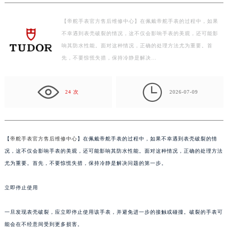
泰州市海陵区永定东路399号置地商务中心东塔写字楼（华润万象城）17层1706室（需提前预约）
【帝舵手表官方售后维修中心】在佩戴帝舵手表的过程中，如果
宁波市江北区大闸南路500号来福士广场办公楼20层2009室（需提前预约）
不幸遇到表壳破裂的情况，这不仅会影响手表的美观，还可能影
杭州市上城区钱江路1366号华润大厦写字楼A座5层503-5室（需提前预约）
响其防水性能。面对这种情况，正确的处理方法尤为重要。首
金华市金东区东市南街777号金华万达广场写字楼4号楼22层2209室（需提前预约）
先，不要惊慌失措，保持冷静是解决…
绍兴市越城区胜利东路379号世茂天际中心写字楼8层805室（需提前预约）
嘉兴市南湖区广益路705号嘉兴世界贸易中心写字楼A座13层1304室（需提前预约）

24 次
2026-07-09
南昌市红谷滩新区红谷中大道998号绿地双子塔（中央广场）A1座办公楼14层07室（需提前预约）
济南市历下区经十路11111号华润中心写字楼（万象城）15层1508室（需提前预约）
广州市天河区天河路230号万菱汇国际中心写字楼A塔7层704室（需提前预约）
广州市越秀区环市东路371-375号世界贸易中心大厦南塔写字楼15层07室（需提前预约）
【
帝舵手表官方售后维修中心
】在佩戴帝舵手表的过程中，如果不幸遇到表壳破裂的情
况，这不仅会影响手表的美观，还可能影响其防水性能。面对这种情况，正确的处理方法
深圳市罗湖区深南东路5001号华润大厦写字楼17层1701室（需提前预约）
尤为重要。首先，不要惊慌失措，保持冷静是解决问题的第一步。
惠州市惠城区江北文昌一路7号华贸大厦写字楼1座30层05室（需提前预约）
厦门市思明区湖滨东路95号华润大厦写字楼B座11层1104室（需提前预约）
立即停止使用
福州市鼓楼区五四路128-1号恒力城写字楼15层03室（需提前预约）
成都市锦江区人民东路6号SAC东原中心写字楼24层2406B室（需提前预约）
一旦发现表壳破裂，应立即停止使用该手表，并避免进一步的接触或碰撞。破裂的手表可
重庆市江北区观音桥步行街2号融恒时代广场写字楼9层902室（需提前预约）
能会在不经意间受到更多损害。