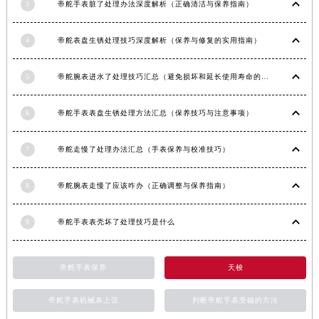
3
帝舵手表脏了处理办法深度解析（正确清洁与保养指南）
江西省萍乡市安源区萍安北大道与康庄路交叉口帝舵售后服务中心（需提前预约）
江西省上饶市信州区滨江西路帝舵售后服务中心（需提前预约）
4
帝舵表盘生锈处理技巧深度解析（保养与修复的实用指南）
江西省新余市渝水区北湖西路帝舵售后服务中心（需提前预约）
江西省宜春市袁州区中山中路帝舵售后服务中心（需提前预约）
5
帝舵腕表进水了处理技巧汇总（避免损坏和延长使用寿命的方法）
江西省鹰潭市月湖区胜利东路帝舵售后服务中心（需提前预约）
山东省德州市德城区东风中路帝舵售后服务中心（需提前预约）
6
帝舵手表表盘生锈处理方法汇总（保养技巧与注意事项）
山东省东营市东营区济南路帝舵售后服务中心（需提前预约）
7
帝舵走慢了处理办法汇总（手表保养与校准技巧）
山东省济南市历下区经十路11111号华润中心写字楼（万象城）15层1508室帝舵售后服务中心（需提前预约）
山东省济宁市任城区太白楼路帝舵售后服务中心（需提前预约）
8
帝舵腕表走慢了应该咋办（正确调整与保养指南）
山东省莱芜市文化南路8号银座商城名表维修一楼名表维修帝舵售后服务中心（需提前预约）
山东省临沂市兰山区解放路帝舵售后服务中心（需提前预约）
9
帝舵手表表壳坏了处理技巧是什么
山东省日照市东港区烟台路帝舵售后服务中心（需提前预约）
山东省泰安市泰山区财源街道泰山大街帝舵售后服务中心（需提前预约）
帝舵手表保养
天梭
山东省威海市环翠区新威海路89号振华商厦一楼名表维修帝舵售后服务中心（需提前预约）
山东省潍坊市奎文区东风东街帝舵售后服务中心（需提前预约）
帝舵手表机械表上弦
判断帝舵手表受磁的方法
山东省枣庄市滕州市北辛路与善国路交叉口帝舵售后服务中心（需提前预约）