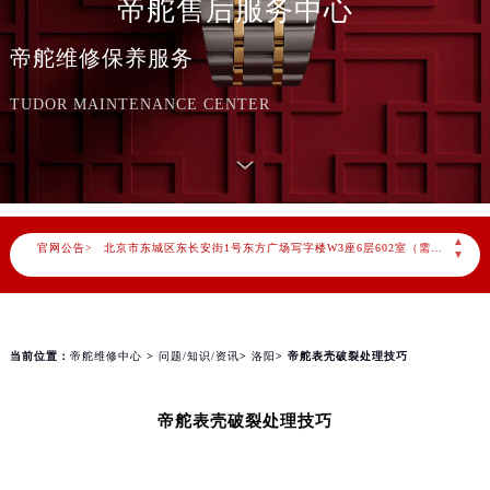
帝舵售后服务中心
帝舵维修保养服务
2026年8月帝舵中国区售后服务网络优化升级公告
TUDOR MAINTENANCE CENTER
2026年8月帝舵全国官方售后客户服务热线：400-801-5381
帝舵官方全国统一服务热线400-801-5381，服务覆盖中国大陆、香港、澳门、台湾全部区域（非大陆需加拨“+86”）
2026年8月帝舵售后服务中心最新网点地址：
北京市朝阳区建国门外大街甲6号华熙国际中心写字楼D座11层1102室（北京总部）（需提前预约）
北京市东城区东长安街1号东方广场写字楼W3座6层602室（需提前预约）
▲
官网公告>
▼
天津市和平区赤峰道136号天津国际金融中心写字楼26层2603室（需提前预约）
上海市徐汇区虹桥路3号港汇中心写字楼2座37层3705室（需提前预约）
上海市黄浦区南京东路299号宏伊国际广场写字楼8层806室（需提前预约）
当前位置：
帝舵维修中心
>
问题/知识/资讯
>
洛阳
> 帝舵表壳破裂处理技巧
南京市秦淮区中山南路1号（新街口）南京中心写字楼22层C1-1室（需提前预约）
常州市新北区龙锦路1590号现代传媒中心写字楼5号楼10层1008室（需提前预约）
徐州市鼓楼区淮海东路29号苏宁广场IFC国际金融中心写字楼35层3508室（需提前预约）
帝舵表壳破裂处理技巧
扬州市邗江区国展路29号星耀天地写字楼1号楼18层1803室（需提前预约）
盐城市盐都区世纪大道5号盐城金融城写字楼1号楼16层1604室（需提前预约）