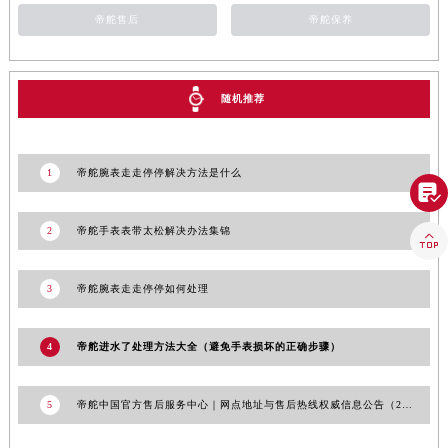
山东省淄博市张店区金晶大道帝舵售后服务中心（需提前预约）
帝舵售后
帝舵保养
上海市黄浦区南京东路299号宏伊国际广场写字楼8层806室帝舵售后服务中心（需提前预约）
上海市徐汇区虹桥路3号港汇中心2座37层3705室帝舵售后服务中心（需提前预约）
随机推荐
浙江省杭州市上城区钱江路1366号华润大厦A座5层503-5室帝舵售后服务中心（需提前预约）
浙江省湖州市吴兴区劳动路帝舵售后服务中心（需提前预约）
浙江省嘉兴市南湖区广益路705号嘉兴世界贸易中心A座13层1304室帝舵售后服务中心（需提前预约）
1
帝舵腕表走走停停解决方法是什么
浙江省金华市金东区东市南街777号金华万达广场4号楼22楼2209室帝舵售后服务中心（需提前预约）

浙江省丽水市莲都区解放街帝舵售后服务中心（需提前预约）
2
帝舵手表表带太松解决办法集锦

浙江省宁波市江北区大闸南路500号来福士广场办公楼20层2009室帝舵售后服务中心（需提前预约）
浙江省衢州市柯城区上街帝舵售后服务中心（需提前预约）
3
帝舵腕表走走停停如何处理
浙江省绍兴市越城区胜利东路379号世茂天际中心写字楼8层805室帝舵售后服务中心（需提前预约）
浙江省舟山市定海区解放东路帝舵售后服务中心（需提前预约）
4
帝舵进水了处理方法大全（避免手表损坏的正确步骤）
澳门特别行政区大堂区议事亭前地（新马路）帝舵售后服务中心（需提前预约）
澳门特别行政区风顺堂区南湾大马路帝舵售后服务中心（需提前预约）
5
帝舵中国官方售后服务中心｜网点地址与售后热线权威信息公告（2026年7月更新）
澳门特别行政区花地玛堂区关闸广场帝舵售后服务中心（需提前预约）
澳门特别行政区花王堂区大三巴商圈帝舵售后服务中心（需提前预约）