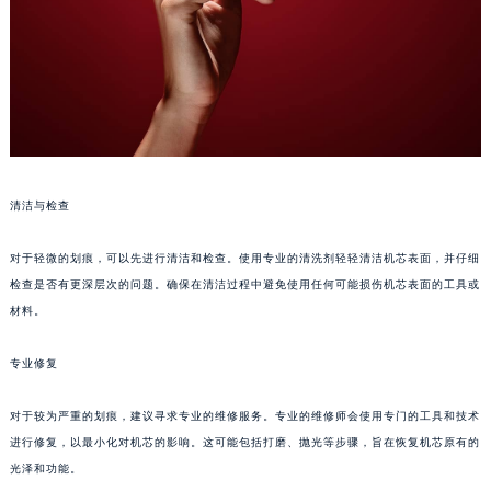
石家庄市长安区中山东路39号勒泰中心写字楼B座13层07室（需提前预约）
西安市碑林区南关正街88号华侨城长安国际中心E座6楼10室（需提前预约）
海口市龙华区金贸东路5号海口华润大厦B座17层1707室（需提前预约）
唐山市路南区新华东道100号万达广场写字楼A座10层1002室（需提前预约）
台州市椒江区东海大道1800号腾达中心东1幢20楼2002室（需提前预约）
内蒙古自治区呼和浩特市玉泉区大学西街70号华润万象城写字楼（鄂尔多斯大厦）23层2326室（需提前预约）
甘肃省兰州市七里河区西津西路16号兰州中心写字楼21层2102室（需提前预约）
清洁与检查
重庆市解放碑渝中区民权路28号英利国际金融中心写字楼20层01室（需提前预约）
黑龙江省大庆市萨尔图区会战大街帝舵售后服务中心（需提前预约）
对于轻微的划痕，可以先进行清洁和检查。使用专业的清洗剂轻轻清洁机芯表面，并仔细
黑龙江省鹤岗市向阳区红军路帝舵售后服务中心（需提前预约）
检查是否有更深层次的问题。确保在清洁过程中避免使用任何可能损伤机芯表面的工具或
黑龙江省黑河市爱辉区中央街帝舵售后服务中心（需提前预约）
材料。
黑龙江省鸡西市鸡冠区红军路帝舵售后服务中心（需提前预约）
专业修复
黑龙江省佳木斯市向阳区长安路帝舵售后服务中心（需提前预约）
黑龙江省牡丹江市东安区太平路帝舵售后服务中心（需提前预约）
对于较为严重的划痕，建议寻求专业的维修服务。专业的维修师会使用专门的工具和技术
黑龙江省七台河市桃山区大同街帝舵售后服务中心（需提前预约）
进行修复，以最小化对机芯的影响。这可能包括打磨、抛光等步骤，旨在恢复机芯原有的
黑龙江省齐齐哈尔市龙沙区龙华路帝舵售后服务中心（需提前预约）
光泽和功能。