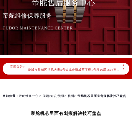
帝舵售后服务中心
北京市东城区东长安街1号东方广场写字楼W3座6层602室（需提前预约）
天津市和平区赤峰道136号天津国际金融中心写字楼26层2603室（需提前预约）
帝舵维修保养服务
上海市徐汇区虹桥路3号港汇中心写字楼2座37层3705室（需提前预约）
上海市黄浦区南京东路299号宏伊国际广场写字楼8层806室（需提前预约）
TUDOR MAINTENANCE CENTER
南京市秦淮区中山南路1号（新街口）南京中心写字楼22层C1-1室（需提前预约）
常州市新北区龙锦路1590号现代传媒中心写字楼5号楼10层1008室（需提前预约）
徐州市鼓楼区淮海东路29号苏宁广场IFC国际金融中心写字楼35层3508室（需提前预约）
扬州市邗江区国展路29号星耀天地写字楼1号楼18层1803室（需提前预约）
▲
官网公告>
盐城市盐都区世纪大道5号盐城金融城写字楼1号楼16层1604室（需提前预约）
▼
泰州市海陵区永定东路399号置地商务中心东塔写字楼（华润万象城）17层1706室（需提前预约）
宁波市江北区大闸南路500号来福士广场办公楼20层2009室（需提前预约）
杭州市上城区钱江路1366号华润大厦写字楼A座5层503-5室（需提前预约）
当前位置：
帝舵维修中心
>
问题/知识/资讯
>
杭州
> 帝舵机芯里面有划痕解决技巧盘点
金华市金东区东市南街777号金华万达广场写字楼4号楼22层2209室（需提前预约）
绍兴市越城区胜利东路379号世茂天际中心写字楼8层805室（需提前预约）
帝舵机芯里面有划痕解决技巧盘点
嘉兴市南湖区广益路705号嘉兴世界贸易中心写字楼A座13层1304室（需提前预约）
南昌市红谷滩新区红谷中大道998号绿地双子塔（中央广场）A1座办公楼14层07室（需提前预约）