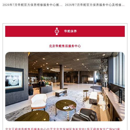
安徽省铜陵市铜官区石城大道帝舵售后服务中心（需提前预约）
2026年7月帝舵官方保养维修服务中心搬迁与增设网点补充通知原文
2026年7月帝舵官方保养服务中心及维修点迁移新设公告
安徽省芜湖市镜湖区中山路步行街帝舵售后服务中心（需提前预约）
安徽省宣城市宣州区叠嶂西路帝舵售后服务中心（需提前预约）
福建省龙岩市新罗区九一南路帝舵售后服务中心（需提前预约）
帝舵保养
福建省南平市建阳区人民西路帝舵售后服务中心（需提前预约）
福建省宁德市蕉城区天湖东路帝舵售后服务中心（需提前预约）
北京帝舵售后服务中心
福建省莆田市城厢区霞林街道荔华东大道帝舵售后服务中心（需提前预约）
福建省三明市三元区东乾二路帝舵售后服务中心（需提前预约）
福建省漳州市龙文区步港路帝舵售后服务中心（需提前预约）
江苏省常州市新北区龙锦路1590号现代传媒中心5号楼10层1008室帝舵售后服务中心（需提前预约）
江苏省淮安市清江浦区淮海北路帝舵售后服务中心（需提前预约）
江苏省连云港市海州区通灌北路帝舵售后服务中心（需提前预约）
江苏省南京市秦淮区中山南路1号南京中心22层22-C1-C3室帝舵售后服务中心（需提前预约）
江苏省宿迁市宿城区西湖路帝舵售后服务中心（需提前预约）
江苏省泰州市海陵区永定东路399号置地商务中心东塔（华润万象城）17层1706室帝舵售后服务中心（需提前预约）
江苏省徐州市鼓楼区淮海东路29号苏宁广场IFC国际金融中心35层3508室帝舵售后服务中心（需提前预约）
北京王府井帝舵售后服务中心位于北京市东城区东长安街1号王府井东方广场W3座，
上