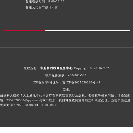
海南省三沙市西沙区西沙群岛永兴岛北京路帝舵售后服务中心（需提前预约）
客服在线时间：8:00-22:00
客服及门店节假日不休
海南省三亚市吉阳区迎宾路帝舵售后服务中心（需提前预约）
海南省万宁市万城镇解放路帝舵售后服务中心（需提前预约）
海南省文昌市文城镇教育东路帝舵售后服务中心（需提前预约）
海南省五指山市通什镇三月三大道帝舵售后服务中心（需提前预约）
香港特别行政区尖沙咀区油尖旺区广东道帝舵售后服务中心（需提前预约）
香港特别行政区金钟区中西区金钟道帝舵售后服务中心（需提前预约）
香港特别行政区九龙区油尖旺区弥敦道帝舵售后服务中心（需提前预约）
香港特别行政区铜锣湾区湾仔区轩尼诗道帝舵售后服务中心（需提前预约）
版权所有：
帝舵售后维修服务中心
Copyright © 2018-2032
客户服务热线：
400-801-5381
河南省安阳市文峰区解放大道帝舵售后服务中心（需提前预约）
ICP备案/许可证号：
吉ICP备2025030220号-46
河南省鹤壁市淇滨区九州路帝舵售后服务中心（需提前预约）
XML
河南省济源市沁园街道济水大道帝舵售后服务中心（需提前预约）
如权利人或知情人士发现本站内容存在事实错误或涉及版权、名誉权等侵权问题，请通过邮
箱：2557628530@qq.com 与我们联系，我们将在收到通知后立即依法处理。当前页面信息
河南省焦作市解放区解放路帝舵售后服务中心（需提前预约）
更新时间：2026-08-08T01:00:10+08:00
河南省开封市鼓楼区中山路帝舵售后服务中心（需提前预约）
河南省洛阳市西工区中州中路与解放路交叉口帝舵售后服务中心（需提前预约）
河南省漯河市源汇区交通路帝舵售后服务中心（需提前预约）