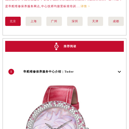
江苏省盐城市盐都区世纪大道5号盐城金融城写字楼1号楼16层1604室帝舵售后服务中心（需提前预约）
是帝舵维修保养服务网点,中心技师均接受标准培训....
详情 >
务
江苏省扬州市邗江区国展路29号星耀天地写字楼1号楼18层1803室帝舵售后服务中心（需提前预约）
江苏省镇江市京口区中山东路帝舵售后服务中心（需提前预约）
北京
上海
广州
深圳
天津
成都
江西省抚州市临川区赣东大道帝舵售后服务中心（需提前预约）
江西省赣州市章贡区文清路帝舵售后服务中心（需提前预约）
江西省吉安市吉州区井冈山大道帝舵售后服务中心（需提前预约）
推荐阅读
江西省景德镇市珠山区珠山中路帝舵售后服务中心（需提前预约）
江西省九江市浔阳区浔阳路帝舵售后服务中心（需提前预约）
江西省南昌市红谷滩新区红谷中大道998号绿地双子塔（中央广场）A1座办公楼14层1407室帝舵售后服务中心（需提前预约）
1
帝舵维修保养服务中心介绍 | Tudor
江西省萍乡市安源区萍安北大道与康庄路交叉口帝舵售后服务中心（需提前预约）
江西省上饶市信州区滨江西路帝舵售后服务中心（需提前预约）
江西省新余市渝水区北湖西路帝舵售后服务中心（需提前预约）
江西省宜春市袁州区中山中路帝舵售后服务中心（需提前预约）
江西省鹰潭市月湖区胜利东路帝舵售后服务中心（需提前预约）
山东省德州市德城区东风中路帝舵售后服务中心（需提前预约）
山东省东营市东营区济南路帝舵售后服务中心（需提前预约）