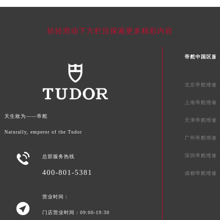
广西壮族自治区百色市右江区中山二路帝舵售后服务中心（需提前预约）
广西壮族自治区北海市海城区北京路帝舵售后服务中心（需提前预约）
广西壮族自治区崇左市江州区石景林街道友谊大道与丽川路交汇处帝舵售后服务中心（需提前预约）
轻轻滑动下方栏目探索更多精彩内容
广西壮族自治区防城港市港口区金花茶大道帝舵售后服务中心（需提前预约）
广西壮族自治区贵港市港北区港城街道布山大道与仙衣路交叉口帝舵售后服务中心（需提前预约）
帝舵中国区服
广西壮族自治区桂林市秀峰区红岭路帝舵售后服务中心（需提前预约）
广西壮族自治区河池市金城江区金城江街道朝阳路帝舵售后服务中心（需提前预约）
北京帝舵维修
广西壮族自治区贺州市八步区城东街道灵峰南路帝舵售后服务中心（需提前预约）
上海帝舵维修
广西壮族自治区来宾市兴宾区桂中大道帝舵售后服务中心（需提前预约）
天生敢为——帝舵
天津帝舵维修
广西壮族自治区柳州市城中区中山中路帝舵售后服务中心（需提前预约）
Naturally, emperor of the Tudor
广州帝舵维修
广西壮族自治区钦州市钦南区金海湾东大街帝舵售后服务中心（需提前预约）
广西壮族自治区梧州市万秀区龙湖镇高旺路帝舵售后服务中心（需提前预约）

深圳帝舵维修
总部服务热线
广西壮族自治区玉林市玉州区金玉路帝舵售后服务中心（需提前预约）
400-801-5381
成都帝舵维修
海南省儋州市儋州市那大镇兰洋北路帝舵售后服务中心（需提前预约）
海南省东方市八所镇解放西路帝舵售后服务中心（需提前预约）
营业时间：

海南省琼海市嘉积镇东风路帝舵售后服务中心（需提前预约）
门店营业时间：09:00-19:30