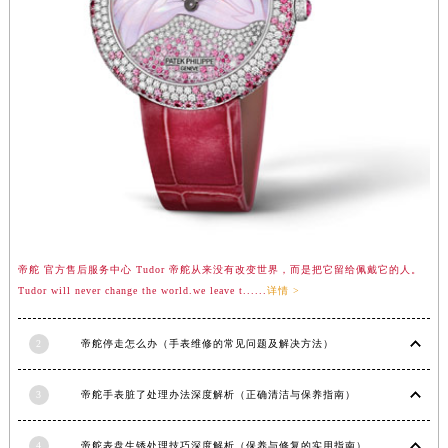
山东省济南市历下区经十路11111号华润中心写字楼（万象城）15层1508室帝舵售后服务中心（需提前预约）
山东省济宁市任城区太白楼路帝舵售后服务中心（需提前预约）
山东省莱芜市文化南路8号银座商城名表维修一楼名表维修帝舵售后服务中心（需提前预约）
山东省临沂市兰山区解放路帝舵售后服务中心（需提前预约）
山东省日照市东港区烟台路帝舵售后服务中心（需提前预约）
山东省泰安市泰山区财源街道泰山大街帝舵售后服务中心（需提前预约）
山东省威海市环翠区新威海路89号振华商厦一楼名表维修帝舵售后服务中心（需提前预约）
山东省潍坊市奎文区东风东街帝舵售后服务中心（需提前预约）
山东省枣庄市滕州市北辛路与善国路交叉口帝舵售后服务中心（需提前预约）
山东省淄博市张店区金晶大道帝舵售后服务中心（需提前预约）
帝舵 官方售后服务中心 Tudor 帝舵从来没有改变世界，而是把它留给佩戴它的人。
上海市黄浦区南京东路299号宏伊国际广场写字楼8层806室帝舵售后服务中心（需提前预约）
Tudor will never change the world.we leave t......
详情 >
上海市徐汇区虹桥路3号港汇中心2座37层3705室帝舵售后服务中心（需提前预约）
浙江省杭州市上城区钱江路1366号华润大厦A座5层503-5室帝舵售后服务中心（需提前预约）
2
帝舵停走怎么办（手表维修的常见问题及解决方法）
浙江省湖州市吴兴区劳动路帝舵售后服务中心（需提前预约）
3
帝舵手表脏了处理办法深度解析（正确清洁与保养指南）
浙江省嘉兴市南湖区广益路705号嘉兴世界贸易中心A座13层1304室帝舵售后服务中心（需提前预约）
浙江省金华市金东区东市南街777号金华万达广场4号楼22楼2209室帝舵售后服务中心（需提前预约）
4
帝舵表盘生锈处理技巧深度解析（保养与修复的实用指南）