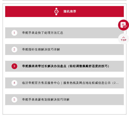
广东省广州市越秀区环市东路371-375号世界贸易中心大厦南塔15层1507室帝舵售后服务中心（需提前预约）
广东省河源市源城区越王大道帝舵售后服务中心（需提前预约）
随机推荐
广东省惠州市惠城区江北文昌一路7号华贸大厦1座30层3005室帝舵售后服务中心（需提前预约）

广东省江门市蓬江区广场西路帝舵售后服务中心（需提前预约）
1
帝舵手表走快了处理方法汇总
广东省揭阳市榕城进贤门步行街帝舵售后服务中心（需提前预约）

广东省茂名市电白区水东街道迎宾大道帝舵售后服务中心（需提前预约）
广东省梅州市梅江区金燕大道帝舵售后服务中心（需提前预约）
2
帝舵指针生锈解决技巧详解
广东省清远市清城区湖西路帝舵售后服务中心（需提前预约）
广东省汕头市龙湖区长平路帝舵售后服务中心（需提前预约）
3
帝舵腕表表带过长解决办法盘点（轻松调整佩戴舒适度的技巧）
广东省汕尾市城区香洲街道园林社区翠园街帝舵售后服务中心（需提前预约）
广东省韶关市武江区芙蓉新区与老城中心交汇处帝舵售后服务中心（需提前预约）
4
临沂帝舵官方售后服务中心｜服务热线及网点地址权威信息公示（2026年7月更新）
广东省深圳市罗湖区深南东路5001号华润大厦17层1701室帝舵售后服务中心（需提前预约）
广东省阳江市江城区东风一路帝舵售后服务中心（需提前预约）
5
帝舵手表表蒙有划痕解决技巧详解
广东省云浮市云城区金山路帝舵售后服务中心（需提前预约）
广东省湛江市赤坎区观海北路帝舵售后服务中心（需提前预约）
广东省肇庆市端州区信安大道与砚都大道交汇处帝舵售后服务中心（需提前预约）