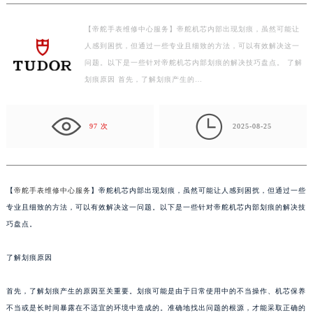
济南市历下区经十路11111号华润中心写字楼（万象城）15层1508室（需提前预约）
广州市天河区天河路230号万菱汇国际中心写字楼A塔7层704室（需提前预约）
【帝舵手表维修中心服务】帝舵机芯内部出现划痕，虽然可能让
广州市越秀区环市东路371-375号世界贸易中心大厦南塔写字楼15层07室（需提前预约）
人感到困扰，但通过一些专业且细致的方法，可以有效解决这一
深圳市罗湖区深南东路5001号华润大厦写字楼17层1701室（需提前预约）
问题。以下是一些针对帝舵机芯内部划痕的解决技巧盘点。 了解
划痕原因 首先，了解划痕产生的…
惠州市惠城区江北文昌一路7号华贸大厦写字楼1座30层05室（需提前预约）
厦门市思明区湖滨东路95号华润大厦写字楼B座11层1104室（需提前预约）

福州市鼓楼区五四路128-1号恒力城写字楼15层03室（需提前预约）
97 次
2025-08-25
成都市锦江区人民东路6号SAC东原中心写字楼24层2406B室（需提前预约）
重庆市江北区观音桥步行街2号融恒时代广场写字楼9层902室（需提前预约）
长沙市芙蓉区定王台街道建湘路393号世茂环球金融中心写字楼（芙蓉广场）10层13室（需提前预约）
【
帝舵手表维修中心服务
】帝舵机芯内部出现划痕，虽然可能让人感到困扰，但通过一些
郑州市二七区铭功路10号华润大厦写字楼29层2905室（需提前预约）
专业且细致的方法，可以有效解决这一问题。以下是一些针对帝舵机芯内部划痕的解决技
太原市迎泽区解放路15号亨得利名表服务中心（品牌授权店）3层整层（需提前预约）
巧盘点。
沈阳市沈河区中街路137号亨得利名表服务中心（品牌授权店）1层整层（需提前预约）
沈阳市沈河区中街路83号亨得利名表服务中心（品牌授权店）1层整层（需提前预约）
了解划痕原因
乌鲁木齐市天山区红山路26号时代广场（CCMALL）C座17层17-B（需提前预约）
首先，了解划痕产生的原因至关重要。划痕可能是由于日常使用中的不当操作、机芯保养
温州市鹿城区锦绣路1067号置信广场10层1015室（需提前预约）
不当或是长时间暴露在不适宜的环境中造成的。准确地找出问题的根源，才能采取正确的