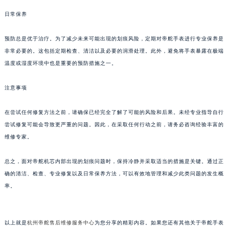
黑龙江省双鸭山市尖山区新兴大街帝舵售后服务中心（需提前预约）
日常保养
黑龙江省绥化市北林区新华街与康庄路交叉口帝舵售后服务中心（需提前预约）
黑龙江省伊春市伊美区通河路帝舵售后服务中心（需提前预约）
预防总是优于治疗。为了减少未来可能出现的划痕风险，定期对帝舵手表进行专业保养是
吉林省白城市洮北区明仁南街帝舵售后服务中心（需提前预约）
非常必要的。这包括定期检查、清洁以及必要的润滑处理。此外，避免将手表暴露在极端
吉林省白山市浑江区浑江大街帝舵售后服务中心（需提前预约）
温度或湿度环境中也是重要的预防措施之一。
吉林省吉林市船营区河南街帝舵售后服务中心（需提前预约）
吉林省辽源市龙山区人民大街帝舵售后服务中心（需提前预约）
注意事项
吉林省梅河口市新华街道梅河大街帝舵售后服务中心（需提前预约）
在尝试任何修复方法之前，请确保已经完全了解了可能的风险和后果。未经专业指导自行
吉林省四平市铁东区紫气大路与南九经街交汇处帝舵售后服务中心（需提前预约）
尝试修复可能会导致更严重的问题。因此，在采取任何行动之前，请务必咨询经验丰富的
吉林省松原市宁江区五环大街帝舵售后服务中心（需提前预约）
维修专家。
吉林省通化市东昌区环通乡江南大街帝舵售后服务中心（需提前预约）
吉林省延边市延吉市解放路帝舵售后服务中心（需提前预约）
总之，面对帝舵机芯内部出现的划痕问题时，保持冷静并采取适当的措施是关键。通过正
辽宁省鞍山市铁东区站前街帝舵售后服务中心（需提前预约）
确的清洁、检查、专业修复以及日常保养方法，可以有效地管理和减少此类问题的发生概
率。
辽宁省本溪市平山区胜利路帝舵售后服务中心（需提前预约）
辽宁省朝阳市双塔区新华路帝舵售后服务中心（需提前预约）
辽宁省丹东市振兴区七经街帝舵售后服务中心（需提前预约）
以上就是
杭州帝舵售后维修服务中心
为您分享的精彩内容。如果您还有其他关于帝舵手表