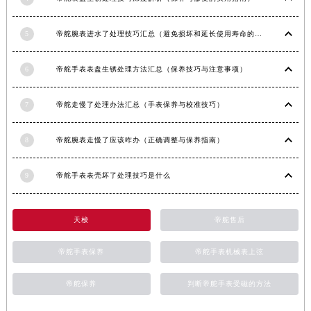
浙江省丽水市莲都区解放街帝舵售后服务中心（需提前预约）
浙江省宁波市江北区大闸南路500号来福士广场办公楼20层2009室帝舵售后服务中心（需提前预约）
5
帝舵腕表进水了处理技巧汇总（避免损坏和延长使用寿命的方法）
浙江省衢州市柯城区上街帝舵售后服务中心（需提前预约）
浙江省绍兴市越城区胜利东路379号世茂天际中心写字楼8层805室帝舵售后服务中心（需提前预约）
6
帝舵手表表盘生锈处理方法汇总（保养技巧与注意事项）
浙江省舟山市定海区解放东路帝舵售后服务中心（需提前预约）
澳门特别行政区大堂区议事亭前地（新马路）帝舵售后服务中心（需提前预约）
7
帝舵走慢了处理办法汇总（手表保养与校准技巧）
澳门特别行政区风顺堂区南湾大马路帝舵售后服务中心（需提前预约）
澳门特别行政区花地玛堂区关闸广场帝舵售后服务中心（需提前预约）
8
帝舵腕表走慢了应该咋办（正确调整与保养指南）
澳门特别行政区花王堂区大三巴商圈帝舵售后服务中心（需提前预约）
9
帝舵手表表壳坏了处理技巧是什么
澳门特别行政区嘉模堂区官也街帝舵售后服务中心（需提前预约）
澳门省路氹城市金光大道帝舵售后服务中心（需提前预约）
澳门特别行政区望德堂区塔石广场帝舵售后服务中心（需提前预约）
天梭
帝舵售后
福建省福州市鼓楼区五四路128-1号恒力城写字楼15层03室帝舵售后服务中心（需提前预约）
帝舵手表保养
帝舵手表机械表上弦
福建省厦门市思明区湖滨东路95号万象城华润大厦B座11层1104室帝舵售后服务中心（需提前预约）
广东省潮州市潮安区新风路与潮汕路交汇处帝舵售后服务中心（需提前预约）
帝舵保养
判断帝舵手表受磁的方法
广东省广州市天河区天河路230号万菱汇国际中心A塔7层704室帝舵售后服务中心（需提前预约）