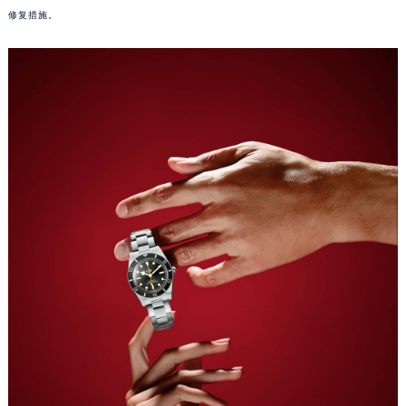
哈尔滨市道里区友谊西路600号富力中心T2座写字楼29层03室（需提前预约）
修复措施。
大连市中山区人民路15号国际金融大厦7层G室（需提前预约）
佛山市禅城区季华五路57号万科金融中心C座12层1205室（需提前预约）
东莞市东城街道鸿福东路1号民盈国贸中心T1写字楼9层907室（需提前预约）
无锡市梁溪区人民中路139号恒隆广场写字楼1座11层1104室（需提前预约）
南通市崇川区工农路57号圆融广场写字楼16层1603室（需提前预约）
苏州市苏州工业园区星港街199号苏州中心办公楼C座22层08室（需提前预约）
武汉市江汉区解放大道686号世界贸易大厦38层09室（需提前预约）
南宁市青秀区金湖路59号地王大厦12楼1224室（需提前预约）
合肥市蜀山区潜山路111号万象城华润大厦B座12楼03室（需提前预约）
泉州市丰泽区宝洲路729号浦西万达中心写字楼A座7楼709室（需提前预约）
青岛市南区山东路6号华润大厦B座22层04室（需提前预约）
烟台市芝罘区胜利路139号万达金融中心A座907室（需提前预约）
长春市朝阳区西安大路727号中银大厦A座(旺进大厦)18层09室（需提前预约）
贵阳市南明区都司高架桥路33号亨特国际金融中心14楼14D（需提前预约）
昆明市盘龙区北京路928号同德昆明广场写字楼10层06室（需提前预约）