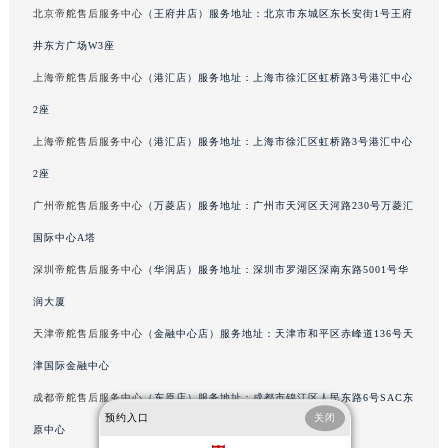
内蒙古自治区赤峰市红山区哈达街帝舵售后服务中心（需提前预约）
北京帝舵售后服务中心
（王府井店）服务地址：北京市东城区东长安街1号王府
内蒙古自治区鄂尔多斯市东胜区伊金霍洛街帝舵售后服务中心（需提前预约）
井东方广场W3座
内蒙古自治区呼伦贝尔市海拉尔区中央街帝舵售后服务中心（需提前预约）
上海帝舵售后服务中心
（港汇店）服务地址：上海市徐汇区虹桥路3号港汇中心
内蒙古自治区通辽市科尔沁区明仁大街帝舵售后服务中心（需提前预约）
2座
内蒙古自治区乌海市海勃湾区人民南路帝舵售后服务中心（需提前预约）
上海帝舵售后服务中心
（港汇店）服务地址：上海市徐汇区虹桥路3号港汇中心
内蒙古自治区乌兰察布市集宁区恩和大街帝舵售后服务中心（需提前预约）
内蒙古自治区锡林郭勒盟市锡林浩特市光明街与额尔敦路交叉口帝舵售后服务中心（需提前预约）
2座
内蒙古自治区兴安盟市乌兰浩特市兴安大街帝舵售后服务中心（需提前预约）
广州帝舵售后服务中心
（万菱店）服务地址：广州市天河区天河路230号万菱汇
山西省大同市平城区迎宾街帝舵售后服务中心（需提前预约）
国际中心A塔
山西省晋城市城区黄华街帝舵售后服务中心（需提前预约）
深圳帝舵售后服务中心
（华润店）服务地址：深圳市罗湖区深南东路5001号华
山西省晋中市榆次区顺城街帝舵售后服务中心（需提前预约）
润大厦
山西省临汾市尧都区解放路帝舵售后服务中心（需提前预约）
天津帝舵售后服务中心
（金融中心店）服务地址：天津市和平区赤峰道136号天
山西省吕梁市离石区永宁中路与建设街交叉口帝舵售后服务中心（需提前预约）
津国际金融中心
山西省朔州市朔城区怡西路与鄯阳西街交汇处帝舵售后服务中心（需提前预约）
山西省忻州市忻府区和平东街与七一南路交叉口帝舵售后服务中心（需提前预约）
成都帝舵售后服务中心
（东原店）服务地址：成都市锦江区人民东路6号SAC东
预约入口
关闭
山西省阳泉市郊区平阳东街与新城大道交叉口帝舵售后服务中心（需提前预约）
原中心