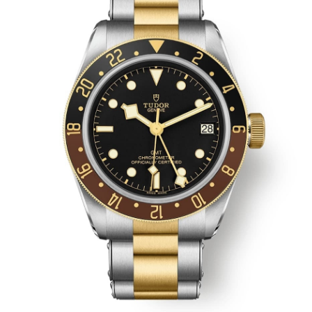
苏州市苏州工业园区星港街199号苏州中心办公楼C座22层08室（需提前预约）
武汉市江汉区解放大道686号世界贸易大厦38层09室（需提前预约）
南宁市青秀区金湖路59号地王大厦12楼1224室（需提前预约）
合肥市蜀山区潜山路111号万象城华润大厦B座12楼03室（需提前预约）
泉州市丰泽区宝洲路729号浦西万达中心写字楼A座7楼709室（需提前预约）
青岛市南区山东路6号华润大厦B座22层04室（需提前预约）
烟台市芝罘区胜利路139号万达金融中心A座907室（需提前预约）
长春市朝阳区西安大路727号中银大厦A座(旺进大厦)18层09室（需提前预约）
贵阳市南明区都司高架桥路33号亨特国际金融中心14楼14D（需提前预约）
昆明市盘龙区北京路928号同德昆明广场写字楼10层06室（需提前预约）
石家庄市长安区中山东路39号勒泰中心写字楼B座13层07室（需提前预约）
西安市碑林区南关正街88号华侨城长安国际中心E座6楼10室（需提前预约）
海口市龙华区金贸东路5号海口华润大厦B座17层1707室（需提前预约）
唐山市路南区新华东道100号万达广场写字楼A座10层1002室（需提前预约）
台州市椒江区东海大道1800号腾达中心东1幢20楼2002室（需提前预约）
内蒙古自治区呼和浩特市玉泉区大学西街70号华润万象城写字楼（鄂尔多斯大厦）23层2326室（需提前预约）