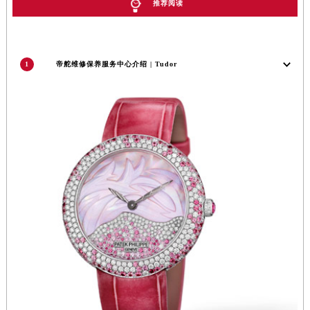
福建省莆田市城厢区霞林街道荔华东大道帝舵售后服务中心（需提前预约）
推荐阅读
福建省三明市三元区东乾二路帝舵售后服务中心（需提前预约）
福建省漳州市龙文区步港路帝舵售后服务中心（需提前预约）
江苏省常州市新北区龙锦路1590号现代传媒中心5号楼10层1008室帝舵售后服务中心（需提前预约）
1
帝舵维修保养服务中心介绍 | Tudor
江苏省淮安市清江浦区淮海北路帝舵售后服务中心（需提前预约）
江苏省连云港市海州区通灌北路帝舵售后服务中心（需提前预约）
江苏省南京市秦淮区中山南路1号南京中心22层22-C1-C3室帝舵售后服务中心（需提前预约）
江苏省宿迁市宿城区西湖路帝舵售后服务中心（需提前预约）
江苏省泰州市海陵区永定东路399号置地商务中心东塔（华润万象城）17层1706室帝舵售后服务中心（需提前预约）
江苏省徐州市鼓楼区淮海东路29号苏宁广场IFC国际金融中心35层3508室帝舵售后服务中心（需提前预约）
江苏省盐城市盐都区世纪大道5号盐城金融城写字楼1号楼16层1604室帝舵售后服务中心（需提前预约）
江苏省扬州市邗江区国展路29号星耀天地写字楼1号楼18层1803室帝舵售后服务中心（需提前预约）
江苏省镇江市京口区中山东路帝舵售后服务中心（需提前预约）
江西省抚州市临川区赣东大道帝舵售后服务中心（需提前预约）
江西省赣州市章贡区文清路帝舵售后服务中心（需提前预约）
江西省吉安市吉州区井冈山大道帝舵售后服务中心（需提前预约）