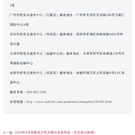
辽宁省铁岭市银州区南马路帝舵售后服务中心（需提前预约）
2座
辽宁省营口市站前区市府路与渤海大街交叉口帝舵售后服务中心（需提前预约）
广州帝舵售后服务中心
（万菱店）服务地址：广州市天河区天河路230号万菱汇
辽宁省沈阳市沈河区中街路137号亨得利名表维修授权店1楼帝舵售后服务中心（需提前预约）
国际中心A塔
辽宁省沈阳市沈河区中街路83号亨得利名表维修授权店1楼帝舵售后服务中心（需提前预约）
深圳帝舵售后服务中心
（华润店）服务地址：深圳市罗湖区深南东路5001号华
北京市朝阳区建国门外大街甲6号华熙国际中心D座11层1102室帝舵售后服务中心（北京总部）（需提前预约）
北京市东城区东长安街1号王府井东方广场W3座6层602室帝舵售后服务中心（需提前预约）
润大厦
河北省保定市竞秀区朝阳北大街北国先天下帝舵售后服务中心（需提前预约）
天津帝舵售后服务中心
（金融中心店）服务地址：天津市和平区赤峰道136号天
内蒙古自治区阿拉善盟市左旗土尔扈特大街帝舵售后服务中心（需提前预约）
津国际金融中心
内蒙古自治区巴彦淖尔市临河区新华街帝舵售后服务中心（需提前预约）
成都帝舵售后服务中心
（东原店）服务地址：成都市锦江区人民东路6号SAC东
内蒙古自治区包头市青山区幸福路甲3号王府井百货名表维修帝舵售后服务中心（需提前预约）
原中心
内蒙古自治区赤峰市红山区哈达街帝舵售后服务中心（需提前预约）
服务专线：
400-801-5381
内蒙古自治区鄂尔多斯市东胜区伊金霍洛街帝舵售后服务中心（需提前预约）
本页链接：
http://www.tudorfw.com/problems/changzhou/46185.html
内蒙古自治区呼伦贝尔市海拉尔区中央街帝舵售后服务中心（需提前预约）
内蒙古自治区通辽市科尔沁区明仁大街帝舵售后服务中心（需提前预约）
内蒙古自治区乌海市海勃湾区人民南路帝舵售后服务中心（需提前预约）
内蒙古自治区乌兰察布市集宁区恩和大街帝舵售后服务中心（需提前预约）
上一篇:
2026年6月帝舵官方售后网点全新列表（含迁移与新增）