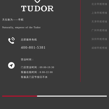
广东省梅州市梅江区金燕大道帝舵售后服务中心（需提前预约）
北京帝舵维修
广东省清远市清城区湖西路帝舵售后服务中心（需提前预约）
上海帝舵维修
广东省汕头市龙湖区长平路帝舵售后服务中心（需提前预约）
天生敢为——帝舵
广东省汕尾市城区香洲街道园林社区翠园街帝舵售后服务中心（需提前预约）
天津帝舵维修
Naturally, emperor of the Tudor
广东省韶关市武江区芙蓉新区与老城中心交汇处帝舵售后服务中心（需提前预约）
广州帝舵维修
广东省深圳市罗湖区深南东路5001号华润大厦17层1701室帝舵售后服务中心（需提前预约）

深圳帝舵维修
总部服务热线
广东省阳江市江城区东风一路帝舵售后服务中心（需提前预约）
400-801-5381
成都帝舵维修
广东省云浮市云城区金山路帝舵售后服务中心（需提前预约）
广东省湛江市赤坎区观海北路帝舵售后服务中心（需提前预约）
营业时间：
广东省肇庆市端州区信安大道与砚都大道交汇处帝舵售后服务中心（需提前预约）

门店营业时间：09:00-19:30
广西壮族自治区百色市右江区中山二路帝舵售后服务中心（需提前预约）
客服在线时间：8:00-22:00
广西壮族自治区北海市海城区北京路帝舵售后服务中心（需提前预约）
客服及门店节假日不休
广西壮族自治区崇左市江州区石景林街道友谊大道与丽川路交汇处帝舵售后服务中心（需提前预约）
广西壮族自治区防城港市港口区金花茶大道帝舵售后服务中心（需提前预约）
广西壮族自治区贵港市港北区港城街道布山大道与仙衣路交叉口帝舵售后服务中心（需提前预约）
广西壮族自治区桂林市秀峰区红岭路帝舵售后服务中心（需提前预约）