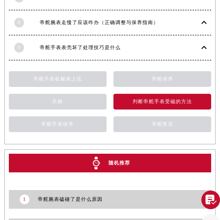
山东省威海市环翠区新威海路89号振华商厦一楼名表维修帝舵售后服务中心（需提前预约）
山东省潍坊市奎文区东风东街帝舵售后服务中心（需提前预约）
8
帝舵腕表走慢了应该咋办（正确调整与保养指南）
山东省枣庄市滕州市北辛路与善国路交叉口帝舵售后服务中心（需提前预约）
山东省淄博市张店区金晶大道帝舵售后服务中心（需提前预约）
9
帝舵手表表壳坏了处理技巧是什么
上海市黄浦区南京东路299号宏伊国际广场写字楼8层806室帝舵售后服务中心（需提前预约）
上海市徐汇区虹桥路3号港汇中心2座37层3705室帝舵售后服务中心（需提前预约）
帝舵手表机械表上弦
帝舵保养
浙江省杭州市上城区钱江路1366号华润大厦A座5层503-5室帝舵售后服务中心（需提前预约）
浙江省湖州市吴兴区劳动路帝舵售后服务中心（需提前预约）
天梭
判断帝舵手表受磁的方法
浙江省嘉兴市南湖区广益路705号嘉兴世界贸易中心A座13层1304室帝舵售后服务中心（需提前预约）
帝舵手表保养
帝舵售后
浙江省金华市金东区东市南街777号金华万达广场4号楼22楼2209室帝舵售后服务中心（需提前预约）
浙江省丽水市莲都区解放街帝舵售后服务中心（需提前预约）
浙江省宁波市江北区大闸南路500号来福士广场办公楼20层2009室帝舵售后服务中心（需提前预约）
随机推荐
浙江省衢州市柯城区上街帝舵售后服务中心（需提前预约）
浙江省绍兴市越城区胜利东路379号世茂天际中心写字楼8层805室帝舵售后服务中心（需提前预约）
浙江省舟山市定海区解放东路帝舵售后服务中心（需提前预约）

1
帝舵腕表磕碰了是什么原因
澳门特别行政区大堂区议事亭前地（新马路）帝舵售后服务中心（需提前预约）