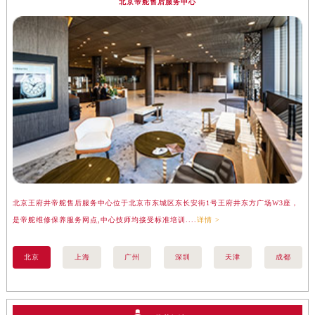
北京帝舵售后服务中心
安徽省亳州市谯城区魏武大道帝舵售后服务中心（需提前预约）
安徽省池州市贵池区长江路帝舵售后服务中心（需提前预约）
安徽省滁州市琅琊区南谯北路帝舵售后服务中心（需提前预约）
安徽省阜阳市颍州区颍州北路帝舵售后服务中心（需提前预约）
安徽省淮北市相山区淮海路帝舵售后服务中心（需提前预约）
安徽省淮南市田家庵区国庆中路帝舵售后服务中心（需提前预约）
安徽省黄山市屯溪区黄山西路帝舵售后服务中心（需提前预约）
安徽省六安市金安区解放中路帝舵售后服务中心（需提前预约）
安徽省马鞍山市雨山区湖南西路帝舵售后服务中心（需提前预约）
安徽省宿州市埇桥区人民中路帝舵售后服务中心（需提前预约）
安徽省铜陵市铜官区石城大道帝舵售后服务中心（需提前预约）
北京王府井帝舵售后服务中心位于北京市东城区东长安街1号王府井东方广场W3座，
上
安徽省芜湖市镜湖区中山路步行街帝舵售后服务中心（需提前预约）
是帝舵维修保养服务网点,中心技师均接受标准培训....
详情 >
务
安徽省宣城市宣州区叠嶂西路帝舵售后服务中心（需提前预约）
北京
上海
广州
深圳
天津
成都
福建省龙岩市新罗区九一南路帝舵售后服务中心（需提前预约）
福建省南平市建阳区人民西路帝舵售后服务中心（需提前预约）
福建省宁德市蕉城区天湖东路帝舵售后服务中心（需提前预约）