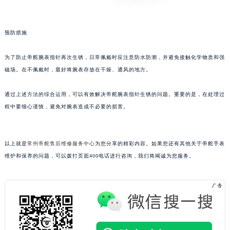
甘肃省兰州市七里河区西津西路16号兰州中心写字楼21层2102室（需提前预约）
重庆市解放碑渝中区民权路28号英利国际金融中心写字楼20层01室（需提前预约）
黑龙江省大庆市萨尔图区会战大街帝舵售后服务中心（需提前预约）
预防措施
黑龙江省鹤岗市向阳区红军路帝舵售后服务中心（需提前预约）
为了防止帝舵腕表指针再次生锈，日常佩戴时应注意防水防潮，并避免接触化学物质和强
黑龙江省黑河市爱辉区中央街帝舵售后服务中心（需提前预约）
磁场。在不佩戴时，最好将腕表存放在干燥、通风的地方。
黑龙江省鸡西市鸡冠区红军路帝舵售后服务中心（需提前预约）
黑龙江省佳木斯市向阳区长安路帝舵售后服务中心（需提前预约）
通过上述方法的综合运用，可以有效解决帝舵腕表指针生锈的问题。重要的是，在处理过
黑龙江省牡丹江市东安区太平路帝舵售后服务中心（需提前预约）
程中要细心谨慎，避免对腕表造成不必要的损害。
黑龙江省七台河市桃山区大同街帝舵售后服务中心（需提前预约）
黑龙江省齐齐哈尔市龙沙区龙华路帝舵售后服务中心（需提前预约）
以上就是
常州帝舵售后维修服务中心
为您分享的精彩内容。如果您还有其他关于帝舵手表
黑龙江省双鸭山市尖山区新兴大街帝舵售后服务中心（需提前预约）
维护和保养的问题，可以拨打页面400电话进行咨询，我们将竭诚为您服务。
黑龙江省绥化市北林区新华街与康庄路交叉口帝舵售后服务中心（需提前预约）
黑龙江省伊春市伊美区通河路帝舵售后服务中心（需提前预约）
吉林省白城市洮北区明仁南街帝舵售后服务中心（需提前预约）
吉林省白山市浑江区浑江大街帝舵售后服务中心（需提前预约）
吉林省吉林市船营区河南街帝舵售后服务中心（需提前预约）