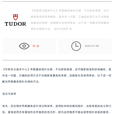
徐州市鼓楼区淮海东路29号苏宁广场IFC国际金融中心写字楼35层3508室（需提前预约）
扬州市邗江区国展路29号星耀天地写字楼1号楼18层1803室（需提前预约）
【帝舵售后服务中心】帝舵腕表指针生锈，不仅影响美观，还可
盐城市盐都区世纪大道5号盐城金融城写字楼1号楼16层1604室（需提前预约）
能影响读时的准确性。面对这一问题，正确的处理方法不仅能恢
泰州市海陵区永定东路399号置地商务中心东塔写字楼（华润万象城）17层1706室（需提前预约）
复腕表的美观，还能延长其使用寿命。以下是一些解决帝舵腕表
指针生锈的方法。 清洁与保养 首…
宁波市江北区大闸南路500号来福士广场办公楼20层2009室（需提前预约）
杭州市上城区钱江路1366号华润大厦写字楼A座5层503-5室（需提前预约）

金华市金东区东市南街777号金华万达广场写字楼4号楼22层2209室（需提前预约）
30 次
2026-07-09
绍兴市越城区胜利东路379号世茂天际中心写字楼8层805室（需提前预约）
嘉兴市南湖区广益路705号嘉兴世界贸易中心写字楼A座13层1304室（需提前预约）
南昌市红谷滩新区红谷中大道998号绿地双子塔（中央广场）A1座办公楼14层07室（需提前预约）
【
帝舵售后服务中心
】帝舵腕表指针生锈，不仅影响美观，还可能影响读时的准确性。面
济南市历下区经十路11111号华润中心写字楼（万象城）15层1508室（需提前预约）
对这一问题，正确的处理方法不仅能恢复腕表的美观，还能延长其使用寿命。以下是一些
广州市天河区天河路230号万菱汇国际中心写字楼A塔7层704室（需提前预约）
解决帝舵腕表指针生锈的方法。
广州市越秀区环市东路371-375号世界贸易中心大厦南塔写字楼15层07室（需提前预约）
深圳市罗湖区深南东路5001号华润大厦写字楼17层1701室（需提前预约）
清洁与保养
惠州市惠城区江北文昌一路7号华贸大厦写字楼1座30层05室（需提前预约）
首先，应定期对帝舵腕表进行清洁和保养。使用软布轻轻擦拭指针，去除表面的灰尘和污
厦门市思明区湖滨东路95号华润大厦写字楼B座11层1104室（需提前预约）
垢。避免使用含有腐蚀性化学物质的清洁剂，因为这些物质可能会损害指针表面的镀层。