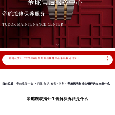
帝舵售后服务中心
帝舵维修保养服务
TUDOR MAINTENANCE CENTER
2026年8月帝舵中国区售后服务网络优化升级公告
2026年8月帝舵全国官方售后客户服务热线：400-801-5381
帝舵官方全国统一服务热线400-801-5381，服务覆盖中国大陆、香港、澳门、台湾全部区域（非大陆需加拨“+86”）
▲
官网公告>
2026年8月帝舵售后服务中心最新网点地址：
▼
北京市朝阳区建国门外大街甲6号华熙国际中心写字楼D座11层1102室（北京总部）（需提前预约）
北京市东城区东长安街1号东方广场写字楼W3座6层602室（需提前预约）
天津市和平区赤峰道136号天津国际金融中心写字楼26层2603室（需提前预约）
当前位置：
帝舵维修中心
>
问题/知识/资讯
>
常州
> 帝舵腕表指针生锈解决办法是什么
上海市徐汇区虹桥路3号港汇中心写字楼2座37层3705室（需提前预约）
上海市黄浦区南京东路299号宏伊国际广场写字楼8层806室（需提前预约）
帝舵腕表指针生锈解决办法是什么
南京市秦淮区中山南路1号（新街口）南京中心写字楼22层C1-1室（需提前预约）
常州市新北区龙锦路1590号现代传媒中心写字楼5号楼10层1008室（需提前预约）