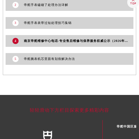

澳门特别行政区风顺堂区南湾大马路帝舵售后服务中心（需提前预约）
2
帝舵手表磕碰了处理办法详解
澳门特别行政区花地玛堂区关闸广场帝舵售后服务中心（需提前预约）
澳门特别行政区花王堂区大三巴商圈帝舵售后服务中心（需提前预约）
3
帝舵手表表带过短处理技巧集锦
澳门特别行政区嘉模堂区官也街帝舵售后服务中心（需提前预约）
澳门省路氹城市金光大道帝舵售后服务中心（需提前预约）
4
南京帝舵维修中心电话-专业售后维修与保养服务权威公示（2026年7月最新）
澳门特别行政区望德堂区塔石广场帝舵售后服务中心（需提前预约）
福建省福州市鼓楼区五四路128-1号恒力城写字楼15层03室帝舵售后服务中心（需提前预约）
5
帝舵腕表机芯里面有划痕解决办法
福建省厦门市思明区湖滨东路95号万象城华润大厦B座11层1104室帝舵售后服务中心（需提前预约）
广东省潮州市潮安区新风路与潮汕路交汇处帝舵售后服务中心（需提前预约）
广东省广州市天河区天河路230号万菱汇国际中心A塔7层704室帝舵售后服务中心（需提前预约）
广东省广州市越秀区环市东路371-375号世界贸易中心大厦南塔15层1507室帝舵售后服务中心（需提前预约）
广东省河源市源城区越王大道帝舵售后服务中心（需提前预约）
广东省惠州市惠城区江北文昌一路7号华贸大厦1座30层3005室帝舵售后服务中心（需提前预约）
轻轻滑动下方栏目探索更多精彩内容
广东省江门市蓬江区广场西路帝舵售后服务中心（需提前预约）
广东省揭阳市榕城进贤门步行街帝舵售后服务中心（需提前预约）
帝舵中国区服
广东省茂名市电白区水东街道迎宾大道帝舵售后服务中心（需提前预约）