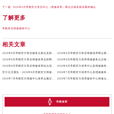
内蒙古自治区锡林郭勒盟市锡林浩特市光明街与额尔敦路交叉口帝舵售后服务中心（需提前预约）
下一篇:
2026年6月帝舵官方售后中心（维修保养）网点迁移及新设最终确认
内蒙古自治区兴安盟市乌兰浩特市兴安大街帝舵售后服务中心（需提前预约）
山西省大同市平城区迎宾街帝舵售后服务中心（需提前预约）
了解更多
山西省晋城市城区黄华街帝舵售后服务中心（需提前预约）
帝舵售后维修服务中心
山西省晋中市榆次区顺城街帝舵售后服务中心（需提前预约）
山西省临汾市尧都区解放路帝舵售后服务中心（需提前预约）
相关文章
山西省吕梁市离石区永宁中路与建设街交叉口帝舵售后服务中心（需提前预约）
山西省朔州市朔城区怡西路与鄯阳西街交汇处帝舵售后服务中心（需提前预约）
2026年8月帝舵官方售后服务点新址及新增网点完整公示
2026年8月帝舵官方售后维修保养网点最终简明补充手册
山西省忻州市忻府区和平东街与七一南路交叉口帝舵售后服务中心（需提前预约）
2026年8月帝舵官方售后维修保养总部网点搬迁及新增通知
2026年8月帝舵官方保养维修服务点迁移与新设网点补充确认
山西省阳泉市郊区平阳东街与新城大道交叉口帝舵售后服务中心（需提前预约）
2026年8月帝舵官方售后维修保养站点清单补充最终版（搬迁新开）定稿正式公开
2026年8月帝舵官方保养中心及维修服务点变动对照补充最终表内容正式公开
山西省运城市盐湖区河东街帝舵售后服务中心（需提前预约）
官方正式通告：2026年8月帝舵官方维修中心及保养点调整
2026年7月帝舵官方保养中心及维修服务点变动对照补充最终表文件
2026年7月帝舵官方维修中心保养点搬迁及新增网点正式通告原文发布
2026年7月帝舵官方保养服务中心维修点最终搬迁及增设方案确认
山西省长治市潞州区英雄中路帝舵售后服务中心（需提前预约）
山西省太原市迎泽区迎泽街道解放路15号亨得利名表维修授权店3楼帝舵售后服务中心（需提前预约）
天津市和平区赤峰道136号天津国际金融中心26层2603室帝舵售后服务中心（需提前预约）
安徽省安庆市迎江区人民路帝舵售后服务中心（需提前预约）
帝舵保养
安徽省蚌埠市蚌山区淮河路帝舵售后服务中心（需提前预约）