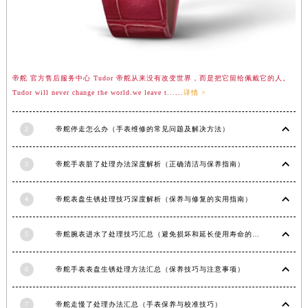
江西省景德镇市珠山区珠山中路帝舵售后服务中心（需提前预约）
江西省九江市浔阳区浔阳路帝舵售后服务中心（需提前预约）
江西省南昌市红谷滩新区红谷中大道998号绿地双子塔（中央广场）A1座办公楼14层1407室帝舵售后服务中心（需提前预约）
江西省萍乡市安源区萍安北大道与康庄路交叉口帝舵售后服务中心（需提前预约）
帝舵 官方售后服务中心 Tudor 帝舵从来没有改变世界，而是把它留给佩戴它的人。
江西省上饶市信州区滨江西路帝舵售后服务中心（需提前预约）
Tudor will never change the world.we leave t......
详情 >
江西省新余市渝水区北湖西路帝舵售后服务中心（需提前预约）
江西省宜春市袁州区中山中路帝舵售后服务中心（需提前预约）
2
帝舵停走怎么办（手表维修的常见问题及解决方法）
江西省鹰潭市月湖区胜利东路帝舵售后服务中心（需提前预约）
山东省德州市德城区东风中路帝舵售后服务中心（需提前预约）
3
帝舵手表脏了处理办法深度解析（正确清洁与保养指南）
山东省东营市东营区济南路帝舵售后服务中心（需提前预约）
山东省济南市历下区经十路11111号华润中心写字楼（万象城）15层1508室帝舵售后服务中心（需提前预约）
4
帝舵表盘生锈处理技巧深度解析（保养与修复的实用指南）
山东省济宁市任城区太白楼路帝舵售后服务中心（需提前预约）
山东省莱芜市文化南路8号银座商城名表维修一楼名表维修帝舵售后服务中心（需提前预约）
5
帝舵腕表进水了处理技巧汇总（避免损坏和延长使用寿命的方法）
山东省临沂市兰山区解放路帝舵售后服务中心（需提前预约）
6
帝舵手表表盘生锈处理方法汇总（保养技巧与注意事项）
山东省日照市东港区烟台路帝舵售后服务中心（需提前预约）
山东省泰安市泰山区财源街道泰山大街帝舵售后服务中心（需提前预约）
7
帝舵走慢了处理办法汇总（手表保养与校准技巧）