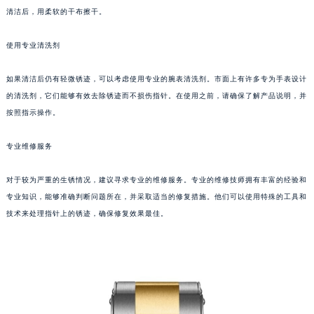
福州市鼓楼区五四路128-1号恒力城写字楼15层03室（需提前预约）
清洁后，用柔软的干布擦干。
成都市锦江区人民东路6号SAC东原中心写字楼24层2406B室（需提前预约）
重庆市江北区观音桥步行街2号融恒时代广场写字楼9层902室（需提前预约）
使用专业清洗剂
长沙市芙蓉区定王台街道建湘路393号世茂环球金融中心写字楼（芙蓉广场）10层13室（需提前预约）
如果清洁后仍有轻微锈迹，可以考虑使用专业的腕表清洗剂。市面上有许多专为手表设计
郑州市二七区铭功路10号华润大厦写字楼29层2905室（需提前预约）
的清洗剂，它们能够有效去除锈迹而不损伤指针。在使用之前，请确保了解产品说明，并
太原市迎泽区解放路15号亨得利名表服务中心（品牌授权店）3层整层（需提前预约）
按照指示操作。
沈阳市沈河区中街路137号亨得利名表服务中心（品牌授权店）1层整层（需提前预约）
沈阳市沈河区中街路83号亨得利名表服务中心（品牌授权店）1层整层（需提前预约）
专业维修服务
乌鲁木齐市天山区红山路26号时代广场（CCMALL）C座17层17-B（需提前预约）
温州市鹿城区锦绣路1067号置信广场10层1015室（需提前预约）
对于较为严重的生锈情况，建议寻求专业的维修服务。专业的维修技师拥有丰富的经验和
专业知识，能够准确判断问题所在，并采取适当的修复措施。他们可以使用特殊的工具和
哈尔滨市道里区友谊西路600号富力中心T2座写字楼29层03室（需提前预约）
技术来处理指针上的锈迹，确保修复效果最佳。
大连市中山区人民路15号国际金融大厦7层G室（需提前预约）
佛山市禅城区季华五路57号万科金融中心C座12层1205室（需提前预约）
东莞市东城街道鸿福东路1号民盈国贸中心T1写字楼9层907室（需提前预约）
无锡市梁溪区人民中路139号恒隆广场写字楼1座11层1104室（需提前预约）
南通市崇川区工农路57号圆融广场写字楼16层1603室（需提前预约）