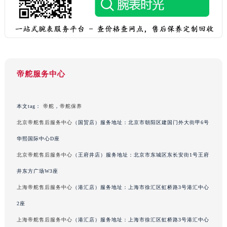
吉林省辽源市龙山区人民大街帝舵售后服务中心（需提前预约）
吉林省梅河口市新华街道梅河大街帝舵售后服务中心（需提前预约）
吉林省四平市铁东区紫气大路与南九经街交汇处帝舵售后服务中心（需提前预约）
吉林省松原市宁江区五环大街帝舵售后服务中心（需提前预约）
吉林省通化市东昌区环通乡江南大街帝舵售后服务中心（需提前预约）
吉林省延边市延吉市解放路帝舵售后服务中心（需提前预约）
帝舵服务中心
辽宁省鞍山市铁东区站前街帝舵售后服务中心（需提前预约）
辽宁省本溪市平山区胜利路帝舵售后服务中心（需提前预约）
本文tag：
帝舵
，
帝舵保养
辽宁省朝阳市双塔区新华路帝舵售后服务中心（需提前预约）
北京帝舵售后服务中心
（国贸店）服务地址：北京市朝阳区建国门外大街甲6号
辽宁省丹东市振兴区七经街帝舵售后服务中心（需提前预约）
华熙国际中心D座
辽宁省抚顺市新抚区东一路帝舵售后服务中心（需提前预约）
北京帝舵售后服务中心
（王府井店）服务地址：北京市东城区东长安街1号王府
辽宁省阜新市海州区解放大街帝舵售后服务中心（需提前预约）
井东方广场W3座
辽宁省葫芦岛市连山区中央路帝舵售后服务中心（需提前预约）
辽宁省锦州市古塔区中央大街帝舵售后服务中心（需提前预约）
上海帝舵售后服务中心
（港汇店）服务地址：上海市徐汇区虹桥路3号港汇中心
辽宁省辽阳市白塔区新运大街帝舵售后服务中心（需提前预约）
2座
辽宁省盘锦市兴隆台区石油大街帝舵售后服务中心（需提前预约）
上海帝舵售后服务中心
（港汇店）服务地址：上海市徐汇区虹桥路3号港汇中心