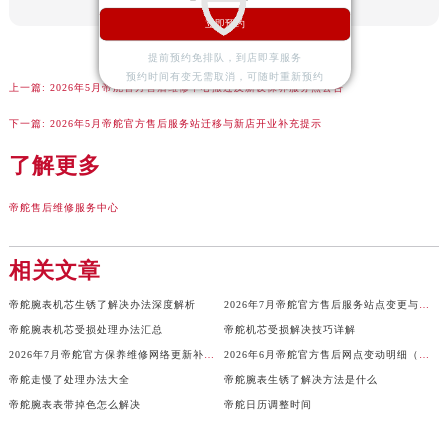
山西省忻州市忻府区和平东街与七一南路交叉口帝舵售后服务中心（需提前预约）
立即预约
山西省阳泉市郊区平阳东街与新城大道交叉口帝舵售后服务中心（需提前预约）
提前预约免排队，到店即享服务
山西省运城市盐湖区河东街帝舵售后服务中心（需提前预约）
预约时间有变无需取消，可随时重新预约
山西省长治市潞州区英雄中路帝舵售后服务中心（需提前预约）
上一篇:
2026年5月帝舵官方售后维修中心搬迁及新设保养服务点公告
山西省太原市迎泽区迎泽街道解放路15号亨得利名表维修授权店3楼帝舵售后服务中心（需提前预约）
下一篇:
2026年5月帝舵官方售后服务站迁移与新店开业补充提示
天津市和平区赤峰道136号天津国际金融中心26层2603室帝舵售后服务中心（需提前预约）
了解更多
安徽省安庆市迎江区人民路帝舵售后服务中心（需提前预约）
安徽省蚌埠市蚌山区淮河路帝舵售后服务中心（需提前预约）
帝舵售后维修服务中心
安徽省亳州市谯城区魏武大道帝舵售后服务中心（需提前预约）
安徽省池州市贵池区长江路帝舵售后服务中心（需提前预约）
相关文章
安徽省滁州市琅琊区南谯北路帝舵售后服务中心（需提前预约）
帝舵腕表机芯生锈了解决办法深度解析
2026年7月帝舵官方售后服务站点变更与新增最终补充明细
安徽省阜阳市颍州区颍州北路帝舵售后服务中心（需提前预约）
帝舵腕表机芯受损处理办法汇总
帝舵机芯受损解决技巧详解
安徽省淮北市相山区淮海路帝舵售后服务中心（需提前预约）
2026年7月帝舵官方保养维修网络更新补充确认终稿
2026年6月帝舵官方售后网点变动明细（搬迁+新设）
安徽省淮南市田家庵区国庆中路帝舵售后服务中心（需提前预约）
帝舵走慢了处理办法大全
帝舵腕表生锈了解决方法是什么
安徽省黄山市屯溪区黄山西路帝舵售后服务中心（需提前预约）
帝舵腕表表带掉色怎么解决
帝舵日历调整时间
安徽省六安市金安区解放中路帝舵售后服务中心（需提前预约）