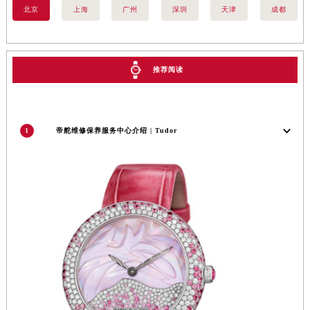
江苏省泰州市海陵区永定东路399号置地商务中心东塔（华润万象城）17层1706室帝舵售后服务中心（需提前预约）
北京
上海
广州
深圳
天津
成都
江苏省徐州市鼓楼区淮海东路29号苏宁广场IFC国际金融中心35层3508室帝舵售后服务中心（需提前预约）
江苏省盐城市盐都区世纪大道5号盐城金融城写字楼1号楼16层1604室帝舵售后服务中心（需提前预约）
江苏省扬州市邗江区国展路29号星耀天地写字楼1号楼18层1803室帝舵售后服务中心（需提前预约）
推荐阅读
江苏省镇江市京口区中山东路帝舵售后服务中心（需提前预约）
江西省抚州市临川区赣东大道帝舵售后服务中心（需提前预约）
江西省赣州市章贡区文清路帝舵售后服务中心（需提前预约）
1
帝舵维修保养服务中心介绍 | Tudor
江西省吉安市吉州区井冈山大道帝舵售后服务中心（需提前预约）
江西省景德镇市珠山区珠山中路帝舵售后服务中心（需提前预约）
江西省九江市浔阳区浔阳路帝舵售后服务中心（需提前预约）
江西省南昌市红谷滩新区红谷中大道998号绿地双子塔（中央广场）A1座办公楼14层1407室帝舵售后服务中心（需提前预约）
江西省萍乡市安源区萍安北大道与康庄路交叉口帝舵售后服务中心（需提前预约）
江西省上饶市信州区滨江西路帝舵售后服务中心（需提前预约）
江西省新余市渝水区北湖西路帝舵售后服务中心（需提前预约）
江西省宜春市袁州区中山中路帝舵售后服务中心（需提前预约）
江西省鹰潭市月湖区胜利东路帝舵售后服务中心（需提前预约）