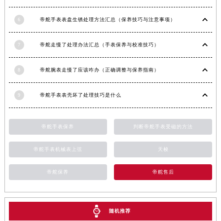
浙江省嘉兴市南湖区广益路705号嘉兴世界贸易中心A座13层1304室帝舵售后服务中心（需提前预约）
浙江省金华市金东区东市南街777号金华万达广场4号楼22楼2209室帝舵售后服务中心（需提前预约）
6
帝舵手表表盘生锈处理方法汇总（保养技巧与注意事项）
浙江省丽水市莲都区解放街帝舵售后服务中心（需提前预约）
浙江省宁波市江北区大闸南路500号来福士广场办公楼20层2009室帝舵售后服务中心（需提前预约）
7
帝舵走慢了处理办法汇总（手表保养与校准技巧）
浙江省衢州市柯城区上街帝舵售后服务中心（需提前预约）
8
帝舵腕表走慢了应该咋办（正确调整与保养指南）
浙江省绍兴市越城区胜利东路379号世茂天际中心写字楼8层805室帝舵售后服务中心（需提前预约）
浙江省舟山市定海区解放东路帝舵售后服务中心（需提前预约）
9
帝舵手表表壳坏了处理技巧是什么
澳门特别行政区大堂区议事亭前地（新马路）帝舵售后服务中心（需提前预约）
澳门特别行政区风顺堂区南湾大马路帝舵售后服务中心（需提前预约）
澳门特别行政区花地玛堂区关闸广场帝舵售后服务中心（需提前预约）
帝舵手表保养
判断帝舵手表受磁的方法
澳门特别行政区花王堂区大三巴商圈帝舵售后服务中心（需提前预约）
帝舵手表机械表上弦
天梭
澳门特别行政区嘉模堂区官也街帝舵售后服务中心（需提前预约）
澳门省路氹城市金光大道帝舵售后服务中心（需提前预约）
帝舵保养
帝舵售后
澳门特别行政区望德堂区塔石广场帝舵售后服务中心（需提前预约）
福建省福州市鼓楼区五四路128-1号恒力城写字楼15层03室帝舵售后服务中心（需提前预约）
福建省厦门市思明区湖滨东路95号万象城华润大厦B座11层1104室帝舵售后服务中心（需提前预约）
随机推荐