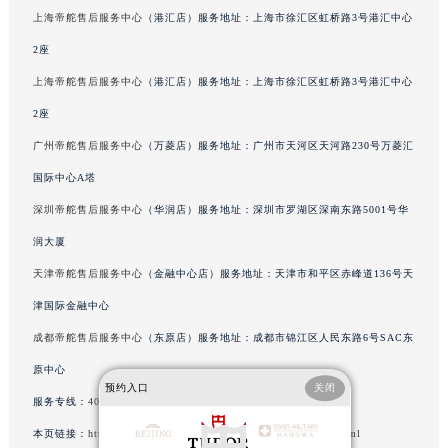
内蒙古自治区巴彦淖尔市临河区新华街帝舵售后服务中心（需提前预约）
上海帝舵售后服务中心
（港汇店）服务地址：上海市徐汇区虹桥路3号港汇中心
内蒙古自治区包头市青山区幸福路甲3号王府井百货名表维修帝舵售后服务中心（需提前预约）
2座
内蒙古自治区赤峰市红山区哈达街帝舵售后服务中心（需提前预约）
上海帝舵售后服务中心
（港汇店）服务地址：上海市徐汇区虹桥路3号港汇中心
内蒙古自治区鄂尔多斯市东胜区伊金霍洛街帝舵售后服务中心（需提前预约）
2座
内蒙古自治区呼伦贝尔市海拉尔区中央街帝舵售后服务中心（需提前预约）
内蒙古自治区通辽市科尔沁区明仁大街帝舵售后服务中心（需提前预约）
广州帝舵售后服务中心
（万菱店）服务地址：广州市天河区天河路230号万菱汇
内蒙古自治区乌海市海勃湾区人民南路帝舵售后服务中心（需提前预约）
国际中心A塔
内蒙古自治区乌兰察布市集宁区恩和大街帝舵售后服务中心（需提前预约）
深圳帝舵售后服务中心
（华润店）服务地址：深圳市罗湖区深南东路5001号华
内蒙古自治区锡林郭勒盟市锡林浩特市光明街与额尔敦路交叉口帝舵售后服务中心（需提前预约）
润大厦
内蒙古自治区兴安盟市乌兰浩特市兴安大街帝舵售后服务中心（需提前预约）
天津帝舵售后服务中心
（金融中心店）服务地址：天津市和平区赤峰道136号天
山西省大同市平城区迎宾街帝舵售后服务中心（需提前预约）
津国际金融中心
山西省晋城市城区黄华街帝舵售后服务中心（需提前预约）
成都帝舵售后服务中心
（东原店）服务地址：成都市锦江区人民东路6号SAC东
山西省晋中市榆次区顺城街帝舵售后服务中心（需提前预约）
山西省临汾市尧都区解放路帝舵售后服务中心（需提前预约）
原中心
预约入口
关闭
山西省吕梁市离石区永宁中路与建设街交叉口帝舵售后服务中心（需提前预约）
服务专线：
400-801-5381
山西省朔州市朔城区怡西路与鄯阳西街交汇处帝舵售后服务中心（需提前预约）
本页链接：
http://www.tudorfw.com/problems/changde/41644.html