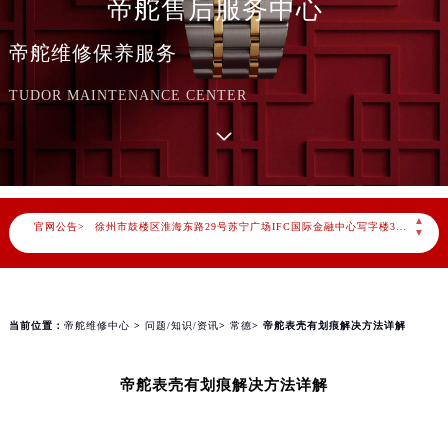
帝舵售后服务中心
2026年8月帝舵售后服务中心最新网点地址：
北京市朝阳区建国门外大街甲6号华熙国际中心写字楼D座11层1102室（北京总部）（需提前预约）
帝舵维修保养服务
北京市东城区东长安街1号东方广场写字楼W3座6层602室（需提前预约）
天津市和平区赤峰道136号天津国际金融中心写字楼26层2603室（需提前预约）
TUDOR MAINTENANCE CENTER
上海市徐汇区虹桥路3号港汇中心写字楼2座37层3705室（需提前预约）
上海市黄浦区南京东路299号宏伊国际广场写字楼8层806室（需提前预约）
南京市秦淮区中山南路1号（新街口）南京中心写字楼22层C1-1室（需提前预约）
常州市新北区龙锦路1590号现代传媒中心写字楼5号楼10层1008室（需提前预约）
▲
官网公告>
徐州市鼓楼区淮海东路29号苏宁广场IFC国际金融中心写字楼35层3508室（需提前预约）
▼
扬州市邗江区国展路29号星耀天地写字楼1号楼18层1803室（需提前预约）
盐城市盐都区世纪大道5号盐城金融城写字楼1号楼16层1604室（需提前预约）
泰州市海陵区永定东路399号置地商务中心东塔写字楼（华润万象城）17层1706室（需提前预约）
当前位置：
帝舵维修中心
>
问题/知识/资讯
>
常德
> 帝舵表壳有划痕解决方法详解
宁波市江北区大闸南路500号来福士广场办公楼20层2009室（需提前预约）
杭州市上城区钱江路1366号华润大厦写字楼A座5层503-5室（需提前预约）
帝舵表壳有划痕解决方法详解
金华市金东区东市南街777号金华万达广场写字楼4号楼22层2209室（需提前预约）
绍兴市越城区胜利东路379号世茂天际中心写字楼8层805室（需提前预约）