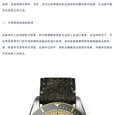
乌鲁木齐市天山区红山路26号时代广场（CCMALL）C座17层17-B（需提前预约）
说明，并按照指示操作。另外，也可以使用柔软的无绒布轻轻擦拭表壳表面，以去除可能
温州市鹿城区锦绣路1067号置信广场10层1015室（需提前预约）
存在的灰尘和污渍。
哈尔滨市道里区友谊西路600号富力中心T2座写字楼29层03室（需提前预约）
大连市中山区人民路15号国际金融大厦7层G室（需提前预约）
二、中等程度划痕的处理
佛山市禅城区季华五路57号万科金融中心C座12层1205室（需提前预约）
如果表壳上的划痕较为明显，则可能需要使用更专业的工具进行修复。在这种情况下，可
东莞市东城街道鸿福东路1号民盈国贸中心T1写字楼9层907室（需提前预约）
以考虑使用专门的手表研磨机或抛光机进行处理。这些设备能够帮助您更精确地去除划
无锡市梁溪区人民中路139号恒隆广场写字楼1座11层1104室（需提前预约）
痕，恢复表壳原有的光泽度。在操作过程中，请务必佩戴适当的防护装备，并确保设备处
南通市崇川区工农路57号圆融广场写字楼16层1603室（需提前预约）
于良好的工作状态。
苏州市苏州工业园区星港街199号苏州中心办公楼C座22层08室（需提前预约）
武汉市江汉区解放大道686号世界贸易大厦38层09室（需提前预约）
南宁市青秀区金湖路59号地王大厦12楼1224室（需提前预约）
合肥市蜀山区潜山路111号万象城华润大厦B座12楼03室（需提前预约）
泉州市丰泽区宝洲路729号浦西万达中心写字楼A座7楼709室（需提前预约）
青岛市南区山东路6号华润大厦B座22层04室（需提前预约）
烟台市芝罘区胜利路139号万达金融中心A座907室（需提前预约）
长春市朝阳区西安大路727号中银大厦A座(旺进大厦)18层09室（需提前预约）