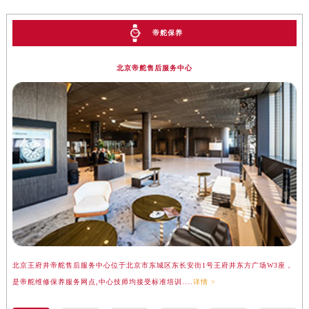
安徽省马鞍山市雨山区湖南西路帝舵售后服务中心（需提前预约）
安徽省宿州市埇桥区人民中路帝舵售后服务中心（需提前预约）
帝舵保养
安徽省铜陵市铜官区石城大道帝舵售后服务中心（需提前预约）
安徽省芜湖市镜湖区中山路步行街帝舵售后服务中心（需提前预约）
北京帝舵售后服务中心
安徽省宣城市宣州区叠嶂西路帝舵售后服务中心（需提前预约）
福建省龙岩市新罗区九一南路帝舵售后服务中心（需提前预约）
福建省南平市建阳区人民西路帝舵售后服务中心（需提前预约）
福建省宁德市蕉城区天湖东路帝舵售后服务中心（需提前预约）
福建省莆田市城厢区霞林街道荔华东大道帝舵售后服务中心（需提前预约）
福建省三明市三元区东乾二路帝舵售后服务中心（需提前预约）
福建省漳州市龙文区步港路帝舵售后服务中心（需提前预约）
江苏省常州市新北区龙锦路1590号现代传媒中心5号楼10层1008室帝舵售后服务中心（需提前预约）
江苏省淮安市清江浦区淮海北路帝舵售后服务中心（需提前预约）
江苏省连云港市海州区通灌北路帝舵售后服务中心（需提前预约）
北京王府井帝舵售后服务中心位于北京市东城区东长安街1号王府井东方广场W3座，
上
江苏省南京市秦淮区中山南路1号南京中心22层22-C1-C3室帝舵售后服务中心（需提前预约）
是帝舵维修保养服务网点,中心技师均接受标准培训....
详情 >
务
江苏省宿迁市宿城区西湖路帝舵售后服务中心（需提前预约）