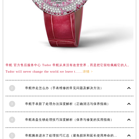
山东省德州市德城区东风中路帝舵售后服务中心（需提前预约）
山东省东营市东营区济南路帝舵售后服务中心（需提前预约）
山东省济南市历下区经十路11111号华润中心写字楼（万象城）15层1508室帝舵售后服务中心（需提前预约）
山东省济宁市任城区太白楼路帝舵售后服务中心（需提前预约）
山东省莱芜市文化南路8号银座商城名表维修一楼名表维修帝舵售后服务中心（需提前预约）
山东省临沂市兰山区解放路帝舵售后服务中心（需提前预约）
山东省日照市东港区烟台路帝舵售后服务中心（需提前预约）
山东省泰安市泰山区财源街道泰山大街帝舵售后服务中心（需提前预约）
帝舵 官方售后服务中心 Tudor 帝舵从来没有改变世界，而是把它留给佩戴它的人。
山东省威海市环翠区新威海路89号振华商厦一楼名表维修帝舵售后服务中心（需提前预约）
Tudor will never change the world.we leave t......
详情 >
山东省潍坊市奎文区东风东街帝舵售后服务中心（需提前预约）
山东省枣庄市滕州市北辛路与善国路交叉口帝舵售后服务中心（需提前预约）
2
帝舵停走怎么办（手表维修的常见问题及解决方法）
山东省淄博市张店区金晶大道帝舵售后服务中心（需提前预约）
3
帝舵手表脏了处理办法深度解析（正确清洁与保养指南）
上海市黄浦区南京东路299号宏伊国际广场写字楼8层806室帝舵售后服务中心（需提前预约）
上海市徐汇区虹桥路3号港汇中心2座37层3705室帝舵售后服务中心（需提前预约）
4
帝舵表盘生锈处理技巧深度解析（保养与修复的实用指南）
浙江省杭州市上城区钱江路1366号华润大厦A座5层503-5室帝舵售后服务中心（需提前预约）
浙江省湖州市吴兴区劳动路帝舵售后服务中心（需提前预约）
5
帝舵腕表进水了处理技巧汇总（避免损坏和延长使用寿命的方法）