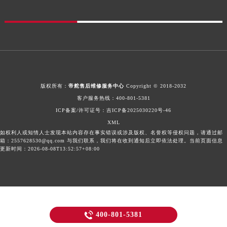
海南省东方市八所镇解放西路帝舵售后服务中心（需提前预约）
海南省琼海市嘉积镇东风路帝舵售后服务中心（需提前预约）
海南省三沙市西沙区西沙群岛永兴岛北京路帝舵售后服务中心（需提前预约）
海南省三亚市吉阳区迎宾路帝舵售后服务中心（需提前预约）
海南省万宁市万城镇解放路帝舵售后服务中心（需提前预约）
海南省文昌市文城镇教育东路帝舵售后服务中心（需提前预约）
版权所有：
帝舵售后维修服务中心
Copyright © 2018-2032
海南省五指山市通什镇三月三大道帝舵售后服务中心（需提前预约）
客户服务热线：
400-801-5381
香港特别行政区尖沙咀区油尖旺区广东道帝舵售后服务中心（需提前预约）
ICP备案/许可证号：
吉ICP备2025030220号-46
香港特别行政区金钟区中西区金钟道帝舵售后服务中心（需提前预约）
XML
香港特别行政区九龙区油尖旺区弥敦道帝舵售后服务中心（需提前预约）
如权利人或知情人士发现本站内容存在事实错误或涉及版权、名誉权等侵权问题，请通过邮
箱：2557628530@qq.com 与我们联系，我们将在收到通知后立即依法处理。当前页面信息
香港特别行政区铜锣湾区湾仔区轩尼诗道帝舵售后服务中心（需提前预约）
更新时间：2026-08-08T13:52:57+08:00
河南省安阳市文峰区解放大道帝舵售后服务中心（需提前预约）
河南省鹤壁市淇滨区九州路帝舵售后服务中心（需提前预约）
河南省济源市沁园街道济水大道帝舵售后服务中心（需提前预约）
河南省焦作市解放区解放路帝舵售后服务中心（需提前预约）

400-801-5381
河南省开封市鼓楼区中山路帝舵售后服务中心（需提前预约）