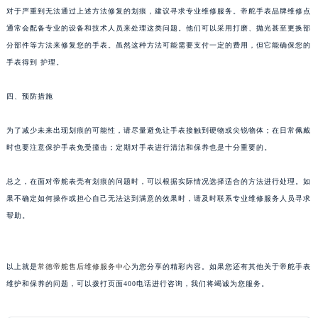
黑龙江省七台河市桃山区大同街帝舵售后服务中心（需提前预约）
对于严重到无法通过上述方法修复的划痕，建议寻求专业维修服务。帝舵手表品牌维修点
黑龙江省齐齐哈尔市龙沙区龙华路帝舵售后服务中心（需提前预约）
通常会配备专业的设备和技术人员来处理这类问题。他们可以采用打磨、抛光甚至更换部
黑龙江省双鸭山市尖山区新兴大街帝舵售后服务中心（需提前预约）
分部件等方法来修复您的手表。虽然这种方法可能需要支付一定的费用，但它能确保您的
黑龙江省绥化市北林区新华街与康庄路交叉口帝舵售后服务中心（需提前预约）
手表得到 护理。
黑龙江省伊春市伊美区通河路帝舵售后服务中心（需提前预约）
四、预防措施
吉林省白城市洮北区明仁南街帝舵售后服务中心（需提前预约）
吉林省白山市浑江区浑江大街帝舵售后服务中心（需提前预约）
为了减少未来出现划痕的可能性，请尽量避免让手表接触到硬物或尖锐物体；在日常佩戴
吉林省吉林市船营区河南街帝舵售后服务中心（需提前预约）
时也要注意保护手表免受撞击；定期对手表进行清洁和保养也是十分重要的。
吉林省辽源市龙山区人民大街帝舵售后服务中心（需提前预约）
吉林省梅河口市新华街道梅河大街帝舵售后服务中心（需提前预约）
总之，在面对帝舵表壳有划痕的问题时，可以根据实际情况选择适合的方法进行处理。如
果不确定如何操作或担心自己无法达到满意的效果时，请及时联系专业维修服务人员寻求
吉林省四平市铁东区紫气大路与南九经街交汇处帝舵售后服务中心（需提前预约）
帮助。
吉林省松原市宁江区五环大街帝舵售后服务中心（需提前预约）
吉林省通化市东昌区环通乡江南大街帝舵售后服务中心（需提前预约）
吉林省延边市延吉市解放路帝舵售后服务中心（需提前预约）
以上就是
常德帝舵售后维修服务中心
为您分享的精彩内容。如果您还有其他关于帝舵手表
辽宁省鞍山市铁东区站前街帝舵售后服务中心（需提前预约）
维护和保养的问题，可以拨打页面400电话进行咨询，我们将竭诚为您服务。
辽宁省本溪市平山区胜利路帝舵售后服务中心（需提前预约）