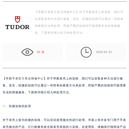
嘉兴市南湖区广益路705号嘉兴世界贸易中心写字楼A座13层1304室（需提前预约）
南昌市红谷滩新区红谷中大道998号绿地双子塔（中央广场）A1座办公楼14层07室（需提前预约）
【帝舵手表官方售后维修中心】对于帝舵表壳上的划痕，我们可
济南市历下区经十路11111号华润中心写字楼（万象城）15层1508室（需提前预约）
以采取多种方法进行修复。首先，轻微的划痕可以通过一些简单
广州市天河区天河路230号万菱汇国际中心写字楼A塔7层704室（需提前预约）
的家庭方法来处理，而较严重的划痕则可能需要专业的维修服
务。下面将详细介绍几种处理方法。 …
广州市越秀区环市东路371-375号世界贸易中心大厦南塔写字楼15层07室（需提前预约）
深圳市罗湖区深南东路5001号华润大厦写字楼17层1701室（需提前预约）

惠州市惠城区江北文昌一路7号华贸大厦写字楼1座30层05室（需提前预约）
33 次
2026-05-22
厦门市思明区湖滨东路95号华润大厦写字楼B座11层1104室（需提前预约）
福州市鼓楼区五四路128-1号恒力城写字楼15层03室（需提前预约）
成都市锦江区人民东路6号SAC东原中心写字楼24层2406B室（需提前预约）
【
帝舵手表官方售后维修中心
】对于帝舵表壳上的划痕，我们可以采取多种方法进行修
重庆市江北区观音桥步行街2号融恒时代广场写字楼9层902室（需提前预约）
复。首先，轻微的划痕可以通过一些简单的家庭方法来处理，而较严重的划痕则可能需要
长沙市芙蓉区定王台街道建湘路393号世茂环球金融中心写字楼（芙蓉广场）10层13室（需提前预约）
专业的维修服务。下面将详细介绍几种处理方法。
郑州市二七区铭功路10号华润大厦写字楼29层2905室（需提前预约）
太原市迎泽区解放路15号亨得利名表服务中心（品牌授权店）3层整层（需提前预约）
一、轻微划痕的处理
沈阳市沈河区中街路137号亨得利名表服务中心（品牌授权店）1层整层（需提前预约）
对于表壳上较为轻微的划痕，可以尝试使用抛光剂进行处理。市面上有许多专门用于手表
沈阳市沈河区中街路83号亨得利名表服务中心（品牌授权店）1层整层（需提前预约）
表壳抛光的产品，它们能够有效去除表壳表面的小划痕。在使用前，请确保仔细阅读产品