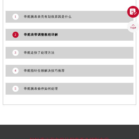
广东省潮州市潮安区新风路与潮汕路交汇处帝舵售后服务中心（需提前预约）
广东省广州市天河区天河路230号万菱汇国际中心A塔7层704室帝舵售后服务中心（需提前预约）

1
帝舵腕表表壳有划痕原因是什么
广东省广州市越秀区环市东路371-375号世界贸易中心大厦南塔15层1507室帝舵售后服务中心（需提前预约）

广东省河源市源城区越王大道帝舵售后服务中心（需提前预约）
2
帝舵表带调整教程详解
广东省惠州市惠城区江北文昌一路7号华贸大厦1座30层3005室帝舵售后服务中心（需提前预约）
广东省江门市蓬江区广场西路帝舵售后服务中心（需提前预约）
3
帝舵走快了处理方法
广东省揭阳市榕城进贤门步行街帝舵售后服务中心（需提前预约）
广东省茂名市电白区水东街道迎宾大道帝舵售后服务中心（需提前预约）
广东省梅州市梅江区金燕大道帝舵售后服务中心（需提前预约）
4
帝舵指针生锈解决技巧推荐
广东省清远市清城区湖西路帝舵售后服务中心（需提前预约）
广东省汕头市龙湖区长平路帝舵售后服务中心（需提前预约）
5
帝舵腕表偷停如何处理
广东省汕尾市城区香洲街道园林社区翠园街帝舵售后服务中心（需提前预约）
广东省韶关市武江区芙蓉新区与老城中心交汇处帝舵售后服务中心（需提前预约）
广东省深圳市罗湖区深南东路5001号华润大厦17层1701室帝舵售后服务中心（需提前预约）
广东省阳江市江城区东风一路帝舵售后服务中心（需提前预约）
广东省云浮市云城区金山路帝舵售后服务中心（需提前预约）