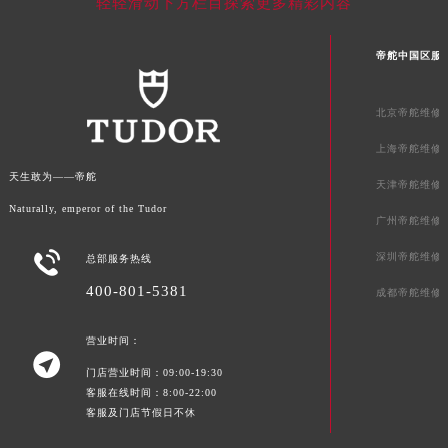
轻轻滑动下方栏目探索更多精彩内容
广东省湛江市赤坎区观海北路帝舵售后服务中心（需提前预约）
广东省肇庆市端州区信安大道与砚都大道交汇处帝舵售后服务中心（需提前预约）
帝舵中国区服
广西壮族自治区百色市右江区中山二路帝舵售后服务中心（需提前预约）
广西壮族自治区北海市海城区北京路帝舵售后服务中心（需提前预约）
北京帝舵维修
广西壮族自治区崇左市江州区石景林街道友谊大道与丽川路交汇处帝舵售后服务中心（需提前预约）
广西壮族自治区防城港市港口区金花茶大道帝舵售后服务中心（需提前预约）
上海帝舵维修
广西壮族自治区贵港市港北区港城街道布山大道与仙衣路交叉口帝舵售后服务中心（需提前预约）
天生敢为——帝舵
天津帝舵维修
广西壮族自治区桂林市秀峰区红岭路帝舵售后服务中心（需提前预约）
Naturally, emperor of the Tudor
广州帝舵维修
广西壮族自治区河池市金城江区金城江街道朝阳路帝舵售后服务中心（需提前预约）

广西壮族自治区贺州市八步区城东街道灵峰南路帝舵售后服务中心（需提前预约）
深圳帝舵维修
总部服务热线
广西壮族自治区来宾市兴宾区桂中大道帝舵售后服务中心（需提前预约）
400-801-5381
成都帝舵维修
广西壮族自治区柳州市城中区中山中路帝舵售后服务中心（需提前预约）
广西壮族自治区钦州市钦南区金海湾东大街帝舵售后服务中心（需提前预约）
营业时间：

广西壮族自治区梧州市万秀区龙湖镇高旺路帝舵售后服务中心（需提前预约）
门店营业时间：09:00-19:30
客服在线时间：8:00-22:00
广西壮族自治区玉林市玉州区金玉路帝舵售后服务中心（需提前预约）
客服及门店节假日不休
海南省儋州市儋州市那大镇兰洋北路帝舵售后服务中心（需提前预约）