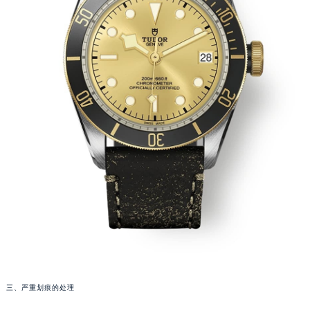
贵阳市南明区都司高架桥路33号亨特国际金融中心14楼14D（需提前预约）
昆明市盘龙区北京路928号同德昆明广场写字楼10层06室（需提前预约）
石家庄市长安区中山东路39号勒泰中心写字楼B座13层07室（需提前预约）
西安市碑林区南关正街88号华侨城长安国际中心E座6楼10室（需提前预约）
海口市龙华区金贸东路5号海口华润大厦B座17层1707室（需提前预约）
唐山市路南区新华东道100号万达广场写字楼A座10层1002室（需提前预约）
台州市椒江区东海大道1800号腾达中心东1幢20楼2002室（需提前预约）
内蒙古自治区呼和浩特市玉泉区大学西街70号华润万象城写字楼（鄂尔多斯大厦）23层2326室（需提前预约）
甘肃省兰州市七里河区西津西路16号兰州中心写字楼21层2102室（需提前预约）
重庆市解放碑渝中区民权路28号英利国际金融中心写字楼20层01室（需提前预约）
黑龙江省大庆市萨尔图区会战大街帝舵售后服务中心（需提前预约）
黑龙江省鹤岗市向阳区红军路帝舵售后服务中心（需提前预约）
黑龙江省黑河市爱辉区中央街帝舵售后服务中心（需提前预约）
黑龙江省鸡西市鸡冠区红军路帝舵售后服务中心（需提前预约）
黑龙江省佳木斯市向阳区长安路帝舵售后服务中心（需提前预约）
三、严重划痕的处理
黑龙江省牡丹江市东安区太平路帝舵售后服务中心（需提前预约）