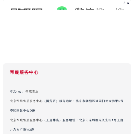
辽宁省朝阳市双塔区新华路帝舵售后服务中心（需提前预约）
辽宁省丹东市振兴区七经街帝舵售后服务中心（需提前预约）
辽宁省抚顺市新抚区东一路帝舵售后服务中心（需提前预约）
辽宁省阜新市海州区解放大街帝舵售后服务中心（需提前预约）
辽宁省葫芦岛市连山区中央路帝舵售后服务中心（需提前预约）
辽宁省锦州市古塔区中央大街帝舵售后服务中心（需提前预约）
辽宁省辽阳市白塔区新运大街帝舵售后服务中心（需提前预约）
辽宁省盘锦市兴隆台区石油大街帝舵售后服务中心（需提前预约）
辽宁省铁岭市银州区南马路帝舵售后服务中心（需提前预约）
帝舵服务中心
辽宁省营口市站前区市府路与渤海大街交叉口帝舵售后服务中心（需提前预约）
辽宁省沈阳市沈河区中街路137号亨得利名表维修授权店1楼帝舵售后服务中心（需提前预约）
本文tag：
帝舵售后
辽宁省沈阳市沈河区中街路83号亨得利名表维修授权店1楼帝舵售后服务中心（需提前预约）
北京帝舵售后服务中心
（国贸店）服务地址：北京市朝阳区建国门外大街甲6号
北京市朝阳区建国门外大街甲6号华熙国际中心D座11层1102室帝舵售后服务中心（北京总部）（需提前预约）
北京市东城区东长安街1号王府井东方广场W3座6层602室帝舵售后服务中心（需提前预约）
华熙国际中心D座
河北省保定市竞秀区朝阳北大街北国先天下帝舵售后服务中心（需提前预约）
北京帝舵售后服务中心
（王府井店）服务地址：北京市东城区东长安街1号王府
内蒙古自治区阿拉善盟市左旗土尔扈特大街帝舵售后服务中心（需提前预约）
井东方广场W3座