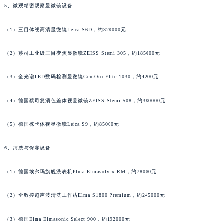
福建省三明市三元区东乾二路帝舵售后服务中心（需提前预约）
5、微观精密观察显微镜设备
福建省漳州市龙文区步港路帝舵售后服务中心（需提前预约）
江苏省常州市新北区龙锦路1590号现代传媒中心5号楼10层1008室帝舵售后服务中心（需提前预约）
（1）三目体视高清显微镜Leica S6D，约320000元
江苏省淮安市清江浦区淮海北路帝舵售后服务中心（需提前预约）
（2）蔡司工业级三目变焦显微镜ZEISS Stemi 305，约185000元
江苏省连云港市海州区通灌北路帝舵售后服务中心（需提前预约）
江苏省南京市秦淮区中山南路1号南京中心22层22-C1-C3室帝舵售后服务中心（需提前预约）
（3）全光谱LED数码检测显微镜GemOro Elite 1030，约4200元
江苏省宿迁市宿城区西湖路帝舵售后服务中心（需提前预约）
江苏省泰州市海陵区永定东路399号置地商务中心东塔（华润万象城）17层1706室帝舵售后服务中心（需提前预约）
（4）德国蔡司复消色差体视显微镜ZEISS Stemi 508，约380000元
江苏省徐州市鼓楼区淮海东路29号苏宁广场IFC国际金融中心35层3508室帝舵售后服务中心（需提前预约）
（5）德国徕卡体视显微镜Leica S9，约85000元
江苏省盐城市盐都区世纪大道5号盐城金融城写字楼1号楼16层1604室帝舵售后服务中心（需提前预约）
江苏省扬州市邗江区国展路29号星耀天地写字楼1号楼18层1803室帝舵售后服务中心（需提前预约）
6、清洗与保养设备
江苏省镇江市京口区中山东路帝舵售后服务中心（需提前预约）
江西省抚州市临川区赣东大道帝舵售后服务中心（需提前预约）
（1）德国埃尔玛旗舰洗表机Elma Elmasolvex RM，约78000元
江西省赣州市章贡区文清路帝舵售后服务中心（需提前预约）
江西省吉安市吉州区井冈山大道帝舵售后服务中心（需提前预约）
（2）全数控超声波清洗工作站Elma S1800 Premium，约245000元
江西省景德镇市珠山区珠山中路帝舵售后服务中心（需提前预约）
（3）德国Elma Elmasonic Select 900，约192000元