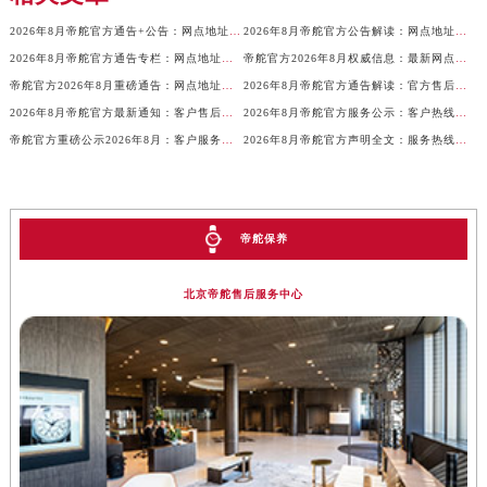
四川省凉山州市西昌市大巷口下街帝舵售后服务中心（需提前预约）
2026年8月帝舵官方通告+公告：网点地址与售后电话客户服务手册
2026年8月帝舵官方公告解读：网点地址售后电话客户服务新规
四川省泸州市江阳区治平路帝舵售后服务中心（需提前预约）
2026年8月帝舵官方通告专栏：网点地址售后电话客户服务速查表
帝舵官方2026年8月权威信息：最新网点地址与售后热线唯一电话
四川省眉山市东坡区三苏路帝舵售后服务中心（需提前预约）
帝舵官方2026年8月重磅通告：网点地址更新与官方售后电话备份
2026年8月帝舵官方通告解读：官方售后电话、网点地址与服务点
四川省绵阳市涪城区翠花街帝舵售后服务中心（需提前预约）
2026年8月帝舵官方最新通知：客户售后热线与网点地址查询指南
2026年8月帝舵官方服务公示：客户热线与网点地址售后最新动态
四川省南充市高坪区江东大道帝舵售后服务中心（需提前预约）
帝舵官方重磅公示2026年8月：客户服务热线、网点地址及售后指南
2026年8月帝舵官方声明全文：服务热线跟网点地址售后信息备忘
四川省内江市东兴区汉安大道帝舵售后服务中心（需提前预约）
四川省攀枝花市东区三线大道北段帝舵售后服务中心（需提前预约）
四川省遂宁市船山区香林南路帝舵售后服务中心（需提前预约）
帝舵保养
四川省雅安市雨城区熊猫大道帝舵售后服务中心（需提前预约）
四川省宜宾市翠屏区长翠路帝舵售后服务中心（需提前预约）
北京帝舵售后服务中心
四川省资阳市雁江区滨江大道一段与和平南路帝舵售后服务中心（需提前预约）
四川省自贡市自流井区华商北路帝舵售后服务中心（需提前预约）
西藏自治区阿里地区噶尔县北京西路帝舵售后服务中心（需提前预约）
西藏自治区昌都市卡若区昌都西路帝舵售后服务中心（需提前预约）
西藏自治区拉萨市城关区北京中路帝舵售后服务中心（需提前预约）
西藏自治区林芝市巴宜区广东路帝舵售后服务中心（需提前预约）