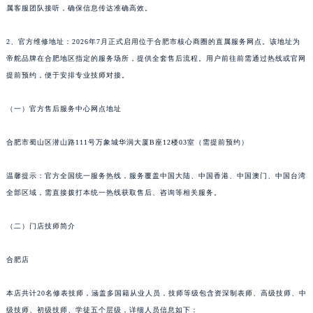
武汉市江汉区解放大道686号世界贸易大厦38层09室（需提前预约）
属客服团队接听，确保信息传达准确高效。
南宁市青秀区金湖路59号地王大厦12楼1224室（需提前预约）
合肥市蜀山区潜山路111号万象城华润大厦B座12楼03室（需提前预约）
2、官方维修地址：2026年7月正式启用位于合肥市核心商圈的直属服务网点。该地址为
帝舵品牌在合肥地区指定的服务场所，提供全套售后流程。用户前往前需通过热线或官网
泉州市丰泽区宝洲路729号浦西万达中心写字楼A座7楼709室（需提前预约）
提前预约，便于安排专业技师对接。
青岛市南区山东路6号华润大厦B座22层04室（需提前预约）
烟台市芝罘区胜利路139号万达金融中心A座907室（需提前预约）
（一）官方售后服务中心网点地址
长春市朝阳区西安大路727号中银大厦A座(旺进大厦)18层09室（需提前预约）
贵阳市南明区都司高架桥路33号亨特国际金融中心14楼14D（需提前预约）
合肥市蜀山区潜山路111号万象城华润大厦B座12楼03室（需提前预约）
昆明市盘龙区北京路928号同德昆明广场写字楼10层06室（需提前预约）
温馨提示：官方全国统一服务热线，服务覆盖中国大陆、中国香港、中国澳门、中国台湾
石家庄市长安区中山东路39号勒泰中心写字楼B座13层07室（需提前预约）
全部区域，需直接拨打本统一热线获取售后、咨询等相关服务。
西安市碑林区南关正街88号华侨城长安国际中心E座6楼10室（需提前预约）
海口市龙华区金贸东路5号海口华润大厦B座17层1707室（需提前预约）
（二）门店技师简介
唐山市路南区新华东道100号万达广场写字楼A座10层1002室（需提前预约）
台州市椒江区东海大道1800号腾达中心东1幢20楼2002室（需提前预约）
合肥店
内蒙古自治区呼和浩特市玉泉区大学西街70号华润万象城写字楼（鄂尔多斯大厦）23层2326室（需提前预约）
本店共计20名修表技师，涵盖多国籍从业人员，技师等级包含资深制表师、高级技师、中
甘肃省兰州市七里河区西津西路16号兰州中心写字楼21层2102室（需提前预约）
级技师、初级技师、学徒五个层级，详细人员信息如下：