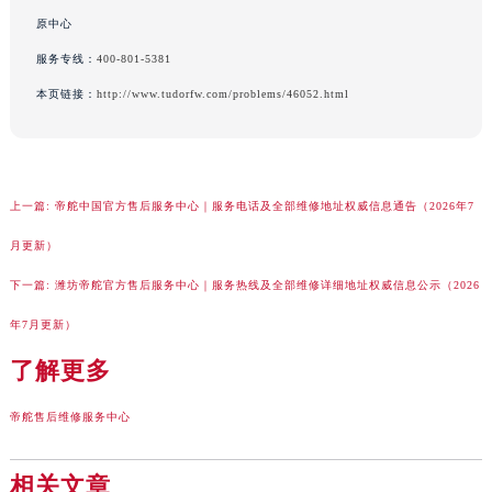
贵州省安顺市西秀区中华南路帝舵售后服务中心（需提前预约）
原中心
贵州省毕节市七星关区松山路帝舵售后服务中心（需提前预约）
服务专线：
400-801-5381
贵州省六盘水市钟山区钟山大道帝舵售后服务中心（需提前预约）
本页链接：
http://www.tudorfw.com/problems/46052.html
贵州省黔东南苗族侗族自治州凯里市北京西路帝舵售后服务中心（需提前预约）
贵州省黔西南布依族苗族自治州兴义市大道与桔香路交汇处帝舵售后服务中心（需提前预约）
贵州省铜仁市碧江区民主路帝舵售后服务中心（需提前预约）
贵州省遵义市红花岗区共青大道与嵩山路交叉口帝舵售后服务中心（需提前预约）
上一篇:
帝舵中国官方售后服务中心｜服务电话及全部维修地址权威信息通告（2026年7
四川省阿坝州市马尔康市团结街帝舵售后服务中心（需提前预约）
月更新）
四川省巴中市巴州区江北大道帝舵售后服务中心（需提前预约）
四川省成都市锦江区人民东路6号SAC东原中心24层2406B室帝舵售后服务中心（需提前预约）
下一篇:
潍坊帝舵官方售后服务中心｜服务热线及全部维修详细地址权威信息公示（2026
四川省达州市通川区中心广场、老车坝帝舵售后服务中心（需提前预约）
年7月更新）
四川省德阳市旌阳区长江西路、南街帝舵售后服务中心（需提前预约）
了解更多
四川省甘孜州市康定市情歌广场、箭炉街帝舵售后服务中心（需提前预约）
四川省广安市广安区建安南路帝舵售后服务中心（需提前预约）
帝舵售后维修服务中心
四川省广元市利州区老城南北街、东大街帝舵售后服务中心（需提前预约）
四川省乐山市市中区嘉定中路帝舵售后服务中心（需提前预约）
相关文章