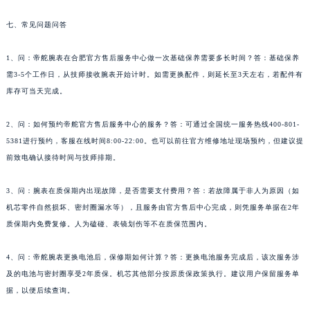
甘肃省嘉峪关市雄关区新华中路帝舵售后服务中心（需提前预约）
甘肃省金昌市金川区北京路帝舵售后服务中心（需提前预约）
七、常见问题问答
甘肃省酒泉市肃州区西大街帝舵售后服务中心（需提前预约）
1、问：帝舵腕表在合肥官方售后服务中心做一次基础保养需要多长时间？答：基础保养
甘肃省临夏市城南街道团结路帝舵售后服务中心（需提前预约）
需3-5个工作日，从技师接收腕表开始计时。如需更换配件，则延长至3天左右，若配件有
甘肃省陇南市武都区人民路帝舵售后服务中心（需提前预约）
库存可当天完成。
甘肃省平凉市崆峒区西大街帝舵售后服务中心（需提前预约）
甘肃省庆阳市西峰区南大街帝舵售后服务中心（需提前预约）
2、问：如何预约帝舵官方售后服务中心的服务？答：可通过全国统一服务热线400-801-
甘肃省天水市秦州区民主路帝舵售后服务中心（需提前预约）
5381进行预约，客服在线时间8:00-22:00。也可以前往官方维修地址现场预约，但建议提
甘肃省武威市凉州区迎宾路帝舵售后服务中心（需提前预约）
前致电确认接待时间与技师排期。
甘肃省张掖市甘州区民乐北路帝舵售后服务中心（需提前预约）
3、问：腕表在质保期内出现故障，是否需要支付费用？答：若故障属于非人为原因（如
宁夏回族自治区固原市原州区文化街帝舵售后服务中心（需提前预约）
机芯零件自然损坏、密封圈漏水等），且服务由官方售后中心完成，则凭服务单据在2年
宁夏回族自治区石嘴山市大武口区贺兰山路帝舵售后服务中心（需提前预约）
质保期内免费复修。人为磕碰、表镜划伤等不在质保范围内。
宁夏回族自治区吴忠市利通区开元大道帝舵售后服务中心（需提前预约）
宁夏回族自治区银川市兴庆区新华东路97号新百中心C馆一层C1-18号商铺帝舵售后服务中心（需提前预约）
4、问：帝舵腕表更换电池后，保修期如何计算？答：更换电池服务完成后，该次服务涉
宁夏回族自治区中卫市沙坡头区鼓楼东街帝舵售后服务中心（需提前预约）
及的电池与密封圈享受2年质保。机芯其他部分按原质保政策执行。建议用户保留服务单
据，以便后续查询。
青海省果洛藏族自治州玛沁县团结路帝舵售后服务中心（需提前预约）