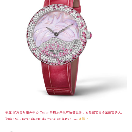
云南省玉溪市红塔区南北大街帝舵售后服务中心（需提前预约）
云南省昭通市昭阳区青年路帝舵售后服务中心（需提前预约）
台湾省台北市万华区中华路帝舵售后服务中心（需提前预约）
台湾省新北市板桥区文化路帝舵售后服务中心（需提前预约）
台湾省桃园市中坜区中丰路帝舵售后服务中心（需提前预约）
台湾省台中市西屯区文华路帝舵售后服务中心（需提前预约）
台湾省台南市中西区国华街帝舵售后服务中心（需提前预约）
台湾省高雄市新兴区五福路帝舵售后服务中心（需提前预约）
台湾省基隆市仁爱区仁三路帝舵售后服务中心（需提前预约）
台湾省新竹市东区中正路帝舵售后服务中心（需提前预约）
台湾省嘉义市东区文化路帝舵售后服务中心（需提前预约）
重庆市江北区观音桥步行街2号融恒时代广场9层902室帝舵售后服务中心（需提前预约）
新疆维吾尔自治区乌鲁木齐市天山区红山路26号时代广场（CCMALL）C座17层17-B帝舵售后服务中心（需提前预约）
浙江省温州市鹿城区锦绣路1067号置信广场10层1015室帝舵售后服务中心（需提前预约）
帝舵 官方售后服务中心 Tudor 帝舵从来没有改变世界，而是把它留给佩戴它的人。
黑龙江省哈尔滨市道里区友谊西路600号富力中心T2座写字楼29层03室室帝舵售后服务中心（需提前预约）
Tudor will never change the world.we leave t......
详情 >
辽宁省大连市中山区人民路15号国际金融大厦7层G室帝舵售后服务中心（需提前预约）