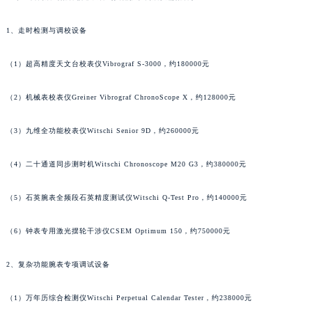
内蒙古自治区兴安盟市乌兰浩特市兴安大街帝舵售后服务中心（需提前预约）
山西省大同市平城区迎宾街帝舵售后服务中心（需提前预约）
1、走时检测与调校设备
山西省晋城市城区黄华街帝舵售后服务中心（需提前预约）
山西省晋中市榆次区顺城街帝舵售后服务中心（需提前预约）
（1）超高精度天文台校表仪Vibrograf S-3000，约180000元
山西省临汾市尧都区解放路帝舵售后服务中心（需提前预约）
（2）机械表校表仪Greiner Vibrograf ChronoScope X，约128000元
山西省吕梁市离石区永宁中路与建设街交叉口帝舵售后服务中心（需提前预约）
山西省朔州市朔城区怡西路与鄯阳西街交汇处帝舵售后服务中心（需提前预约）
（3）九维全功能校表仪Witschi Senior 9D，约260000元
山西省忻州市忻府区和平东街与七一南路交叉口帝舵售后服务中心（需提前预约）
山西省阳泉市郊区平阳东街与新城大道交叉口帝舵售后服务中心（需提前预约）
（4）二十通道同步测时机Witschi Chronoscope M20 G3，约380000元
山西省运城市盐湖区河东街帝舵售后服务中心（需提前预约）
山西省长治市潞州区英雄中路帝舵售后服务中心（需提前预约）
（5）石英腕表全频段石英精度测试仪Witschi Q-Test Pro，约140000元
山西省太原市迎泽区迎泽街道解放路15号亨得利名表维修授权店3楼帝舵售后服务中心（需提前预约）
（6）钟表专用激光摆轮干涉仪CSEM Optimum 150，约750000元
天津市和平区赤峰道136号天津国际金融中心26层2603室帝舵售后服务中心（需提前预约）
安徽省安庆市迎江区人民路帝舵售后服务中心（需提前预约）
2、复杂功能腕表专项调试设备
安徽省蚌埠市蚌山区淮河路帝舵售后服务中心（需提前预约）
安徽省亳州市谯城区魏武大道帝舵售后服务中心（需提前预约）
（1）万年历综合检测仪Witschi Perpetual Calendar Tester，约238000元