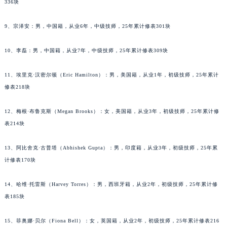
吉林省梅河口市新华街道梅河大街帝舵售后服务中心（需提前预约）
336块
吉林省四平市铁东区紫气大路与南九经街交汇处帝舵售后服务中心（需提前预约）
9、宗泽安：男，中国籍，从业6年，中级技师，25年累计修表301块
吉林省松原市宁江区五环大街帝舵售后服务中心（需提前预约）
吉林省通化市东昌区环通乡江南大街帝舵售后服务中心（需提前预约）
10、李磊：男，中国籍，从业7年，中级技师，25年累计修表309块
吉林省延边市延吉市解放路帝舵售后服务中心（需提前预约）
辽宁省鞍山市铁东区站前街帝舵售后服务中心（需提前预约）
11、埃里克·汉密尔顿（Eric Hamilton）：男，美国籍，从业1年，初级技师，25年累计
辽宁省本溪市平山区胜利路帝舵售后服务中心（需提前预约）
修表218块
辽宁省朝阳市双塔区新华路帝舵售后服务中心（需提前预约）
12、梅根·布鲁克斯（Megan Brooks）：女，美国籍，从业3年，初级技师，25年累计修
辽宁省丹东市振兴区七经街帝舵售后服务中心（需提前预约）
表214块
辽宁省抚顺市新抚区东一路帝舵售后服务中心（需提前预约）
辽宁省阜新市海州区解放大街帝舵售后服务中心（需提前预约）
13、阿比舍克·古普塔（Abhishek Gupta）：男，印度籍，从业3年，初级技师，25年累
辽宁省葫芦岛市连山区中央路帝舵售后服务中心（需提前预约）
计修表170块
辽宁省锦州市古塔区中央大街帝舵售后服务中心（需提前预约）
14、哈维·托雷斯（Harvey Torres）：男，西班牙籍，从业2年，初级技师，25年累计修
辽宁省辽阳市白塔区新运大街帝舵售后服务中心（需提前预约）
表185块
辽宁省盘锦市兴隆台区石油大街帝舵售后服务中心（需提前预约）
辽宁省铁岭市银州区南马路帝舵售后服务中心（需提前预约）
15、菲奥娜·贝尔（Fiona Bell）：女，英国籍，从业2年，初级技师，25年累计修表216