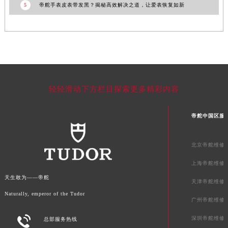
5
帝舵手表皮表带发黑？揭秘高效解决之道，让爱表恢复如新
轻轻滑动下方栏目探索更多精彩内容
帝舵中国区服
北京帝舵维修
上海帝舵维修
天生敢为——帝舵
天津帝舵维修
Naturally, emperor of the Tudor
广州帝舵维修

深圳帝舵维修
总部服务热线