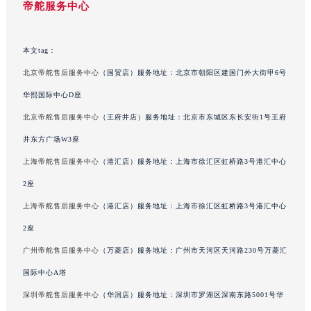
帝舵服务中心
本文tag：
北京帝舵售后服务中心
（国贸店）服务地址：北京市朝阳区建国门外大街甲6号
华熙国际中心D座
北京帝舵售后服务中心
（王府井店）服务地址：北京市东城区东长安街1号王府
井东方广场W3座
上海帝舵售后服务中心
（港汇店）服务地址：上海市徐汇区虹桥路3号港汇中心
2座
上海帝舵售后服务中心
（港汇店）服务地址：上海市徐汇区虹桥路3号港汇中心
2座
广州帝舵售后服务中心
（万菱店）服务地址：广州市天河区天河路230号万菱汇
国际中心A塔
深圳帝舵售后服务中心
（华润店）服务地址：深圳市罗湖区深南东路5001号华