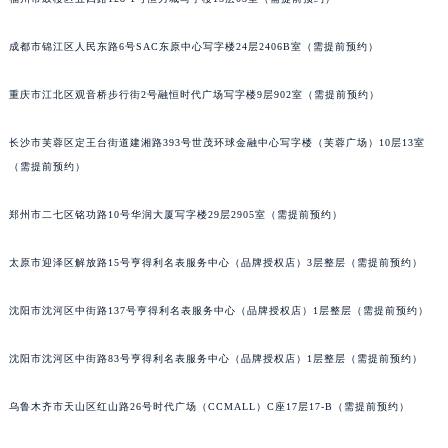
辽宁省营口市站前区市府路与渤海大街交叉口帝舵售后服务中心（需提前预约）
辽宁省沈阳市沈河区中街路137号亨得利名表维修授权店1楼帝舵售后服务中心（需提前预约）
成都市锦江区人民东路6号SAC东原中心写字楼24层2406B室（需提前预约）
辽宁省沈阳市沈河区中街路83号亨得利名表维修授权店1楼帝舵售后服务中心（需提前预约）
北京市朝阳区建国门外大街甲6号华熙国际中心D座11层1102室帝舵售后服务中心（北京总部）（需提前预约）
重庆市江北区观音桥步行街2号融恒时代广场写字楼9层902室（需提前预约）
北京市东城区东长安街1号王府井东方广场W3座6层602室帝舵售后服务中心（需提前预约）
长沙市芙蓉区定王台街道建湘路393号世茂环球金融中心写字楼（芙蓉广场）10层13室
河北省保定市竞秀区朝阳北大街北国先天下帝舵售后服务中心（需提前预约）
（需提前预约）
内蒙古自治区阿拉善盟市左旗土尔扈特大街帝舵售后服务中心（需提前预约）
内蒙古自治区巴彦淖尔市临河区新华街帝舵售后服务中心（需提前预约）
郑州市二七区铭功路10号华润大厦写字楼29层2905室（需提前预约）
内蒙古自治区包头市青山区幸福路甲3号王府井百货名表维修帝舵售后服务中心（需提前预约）
内蒙古自治区赤峰市红山区哈达街帝舵售后服务中心（需提前预约）
太原市迎泽区解放路15号亨得利名表服务中心（品牌授权店）3层整层（需提前预约）
内蒙古自治区鄂尔多斯市东胜区伊金霍洛街帝舵售后服务中心（需提前预约）
沈阳市沈河区中街路137号亨得利名表服务中心（品牌授权店）1层整层（需提前预约）
内蒙古自治区呼伦贝尔市海拉尔区中央街帝舵售后服务中心（需提前预约）
内蒙古自治区通辽市科尔沁区明仁大街帝舵售后服务中心（需提前预约）
沈阳市沈河区中街路83号亨得利名表服务中心（品牌授权店）1层整层（需提前预约）
内蒙古自治区乌海市海勃湾区人民南路帝舵售后服务中心（需提前预约）
内蒙古自治区乌兰察布市集宁区恩和大街帝舵售后服务中心（需提前预约）
乌鲁木齐市天山区红山路26号时代广场（CCMALL）C座17层17-B（需提前预约）
内蒙古自治区锡林郭勒盟市锡林浩特市光明街与额尔敦路交叉口帝舵售后服务中心（需提前预约）