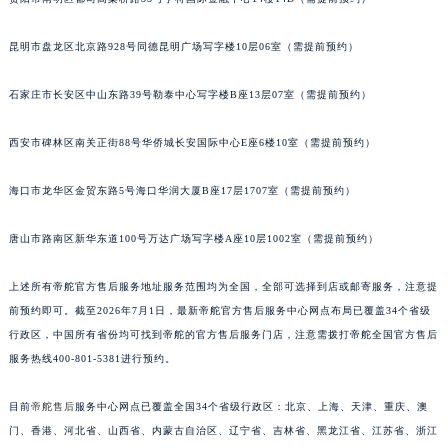
福建省三明市三元区东乾二路帝舵售后服务中心（需提前预约）
福建省漳州市龙文区步港路帝舵售后服务中心（需提前预约）
昆明市盘龙区北京路928号同德昆明广场写字楼10层06室（需提前预约）
江苏省常州市新北区龙锦路1590号现代传媒中心5号楼10层1008室帝舵售后服务中心（需提前预约）
江苏省淮安市清江浦区淮海北路帝舵售后服务中心（需提前预约）
石家庄市长安区中山东路39号勒泰中心写字楼B座13层07室（需提前预约）
江苏省连云港市海州区通灌北路帝舵售后服务中心（需提前预约）
西安市碑林区南关正街88号华侨城长安国际中心E座6楼10室（需提前预约）
江苏省南京市秦淮区中山南路1号南京中心22层22-C1-C3室帝舵售后服务中心（需提前预约）
江苏省宿迁市宿城区西湖路帝舵售后服务中心（需提前预约）
海口市龙华区金贸东路5号海口华润大厦B座17层1707室（需提前预约）
江苏省泰州市海陵区永定东路399号置地商务中心东塔（华润万象城）17层1706室帝舵售后服务中心（需提前预约）
江苏省徐州市鼓楼区淮海东路29号苏宁广场IFC国际金融中心35层3508室帝舵售后服务中心（需提前预约）
唐山市路南区新华东道100号万达广场写字楼A座10层1002室（需提前预约）
江苏省盐城市盐都区世纪大道5号盐城金融城写字楼1号楼16层1604室帝舵售后服务中心（需提前预约）
江苏省扬州市邗江区国展路29号星耀天地写字楼1号楼18层1803室帝舵售后服务中心（需提前预约）
上述所有帝舵官方售后服务地址服务范围均为全国，全部可选择到店或邮寄服务，注意提
前预约即可。截至2026年7月1日，最新帝舵官方售后服务中心网点布局已覆盖34个省级
江苏省镇江市京口区中山东路帝舵售后服务中心（需提前预约）
行政区，中国所有省份均可找到帝舵的官方售后服务门店，注意需拨打帝舵全国官方售后
江西省抚州市临川区赣东大道帝舵售后服务中心（需提前预约）
服务热线400-801-5381进行预约。
江西省赣州市章贡区文清路帝舵售后服务中心（需提前预约）
江西省吉安市吉州区井冈山大道帝舵售后服务中心（需提前预约）
目前
帝舵售后
服务中心网点已覆盖全国34个省级行政区：北京、上海、天津、重庆、澳
江西省景德镇市珠山区珠山中路帝舵售后服务中心（需提前预约）
门、香港、河北省、山西省、内蒙古自治区、辽宁省、吉林省、黑龙江省、江苏省、浙江