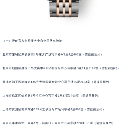
武汉市江汉区解放大道686号世界贸易大厦38层09室（需提前预约）
南宁市青秀区金湖路59号地王大厦12楼1224室（需提前预约）
合肥市蜀山区潜山路111号万象城华润大厦B座12楼03室（需提前预约）
泉州市丰泽区宝洲路729号浦西万达中心写字楼A座7楼709室（需提前预约）
青岛市南区山东路6号华润大厦B座22层04室（需提前预约）
（一）帝舵官方售后服务中心全国网点地址
烟台市芝罘区胜利路139号万达金融中心A座907室（需提前预约）
长春市朝阳区西安大路727号中银大厦A座(旺进大厦)18层09室（需提前预约）
北京市东城区东长安街1号东方广场写字楼W3座6层602室（需提前预约）
贵阳市南明区都司高架桥路33号亨特国际金融中心14楼14D（需提前预约）
昆明市盘龙区北京路928号同德昆明广场写字楼10层06室（需提前预约）
北京市朝阳区建国门外大街甲6号华熙国际中心写字楼D座11层1102室（需提前预约）
石家庄市长安区中山东路39号勒泰中心写字楼B座13层07室（需提前预约）
西安市碑林区南关正街88号华侨城长安国际中心E座6楼10室（需提前预约）
天津市和平区赤峰道136号天津国际金融中心写字楼26层2603室（需提前预约）
海口市龙华区金贸东路5号海口华润大厦B座17层1707室（需提前预约）
上海市徐汇区虹桥路3号港汇中心写字楼2座37层3705室（需提前预约）
唐山市路南区新华东道100号万达广场写字楼A座10层1002室（需提前预约）
台州市椒江区东海大道1800号腾达中心东1幢20楼2002室（需提前预约）
上海市黄浦区南京东路299号宏伊国际广场写字楼8层806室（需提前预约）
内蒙古自治区呼和浩特市玉泉区大学西街70号华润万象城写字楼（鄂尔多斯大厦）23层2326室（需提前预约）
甘肃省兰州市七里河区西津西路16号兰州中心写字楼21层2102室（需提前预约）
南京市秦淮区中山南路1号（新街口）南京中心写字楼22层C1-1室（需提前预约）