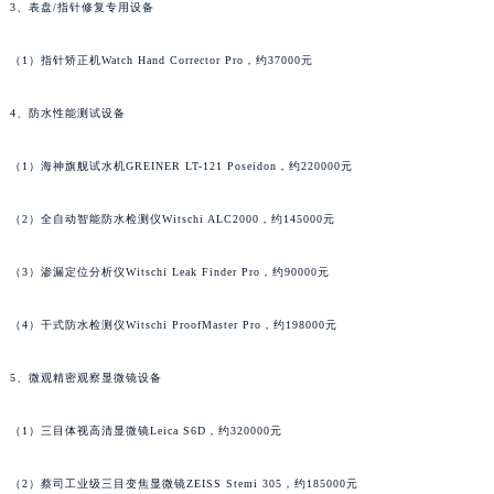
广东省清远市清城区湖西路帝舵售后服务中心（需提前预约）
3、表盘/指针修复专用设备
广东省汕头市龙湖区长平路帝舵售后服务中心（需提前预约）
（1）指针矫正机Watch Hand Corrector Pro，约37000元
广东省汕尾市城区香洲街道园林社区翠园街帝舵售后服务中心（需提前预约）
广东省韶关市武江区芙蓉新区与老城中心交汇处帝舵售后服务中心（需提前预约）
4、防水性能测试设备
广东省深圳市罗湖区深南东路5001号华润大厦17层1701室帝舵售后服务中心（需提前预约）
广东省阳江市江城区东风一路帝舵售后服务中心（需提前预约）
（1）海神旗舰试水机GREINER LT-121 Poseidon，约220000元
广东省云浮市云城区金山路帝舵售后服务中心（需提前预约）
（2）全自动智能防水检测仪Witschi ALC2000，约145000元
广东省湛江市赤坎区观海北路帝舵售后服务中心（需提前预约）
广东省肇庆市端州区信安大道与砚都大道交汇处帝舵售后服务中心（需提前预约）
（3）渗漏定位分析仪Witschi Leak Finder Pro，约90000元
广西壮族自治区百色市右江区中山二路帝舵售后服务中心（需提前预约）
广西壮族自治区北海市海城区北京路帝舵售后服务中心（需提前预约）
（4）干式防水检测仪Witschi ProofMaster Pro，约198000元
广西壮族自治区崇左市江州区石景林街道友谊大道与丽川路交汇处帝舵售后服务中心（需提前预约）
广西壮族自治区防城港市港口区金花茶大道帝舵售后服务中心（需提前预约）
5、微观精密观察显微镜设备
广西壮族自治区贵港市港北区港城街道布山大道与仙衣路交叉口帝舵售后服务中心（需提前预约）
（1）三目体视高清显微镜Leica S6D，约320000元
广西壮族自治区桂林市秀峰区红岭路帝舵售后服务中心（需提前预约）
广西壮族自治区河池市金城江区金城江街道朝阳路帝舵售后服务中心（需提前预约）
（2）蔡司工业级三目变焦显微镜ZEISS Stemi 305，约185000元