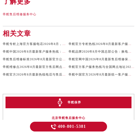
了解更多
帝舵售后维修服务中心
相关文章
帝舵专柜上海官方客服电话2026年8月，最新热线服务信息通告
帝舵官方专柜热线2026年8月最新客户服务公告
帝舵中国2026年8月最新客户服务热线：原装表带价格与周期
帝舵品牌2026年8月中国总部公告：换电池服务价格与周期，最新客户服务信息
帝舵售后维修标准2026年8月最新官方公告：权威信息公示与售后服务网点全指南
帝舵官网中国2026年8月最新售后维修保养服务网点官方权威公告通知
帝舵维修点2026年8月最新官方售后网点地址及服务范围权威公告
帝舵官方客户服务热线与全国网点地址2026年8月最新
帝舵官方2026年8月最新热线电话与售后网点地址信息通告
帝舵中国官方2026年8月最新统一客户服务热线与售后网点地址
帝舵保养
北京帝舵售后服务中心

400-801-5381