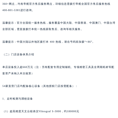
山东省潍坊市奎文区东风东街帝舵售后服务中心（需提前预约）
360+网点，均有帝舵官方售后服务网点，详细信息需拨打帝舵全国官方售后服务热线
山东省枣庄市滕州市北辛路与善国路交叉口帝舵售后服务中心（需提前预约）
400-801-5381进行咨询。
山东省淄博市张店区金晶大道帝舵售后服务中心（需提前预约）
温馨提示：官方全国统一服务热线，服务覆盖中国大陆、中国香港、中国澳门、中国台湾
上海市黄浦区南京东路299号宏伊国际广场写字楼8层806室帝舵售后服务中心（需提前预约）
全部区域，需直接拨打本统一热线获取售后、咨询等相关服务。
上海市徐汇区虹桥路3号港汇中心2座37层3705室帝舵售后服务中心（需提前预约）
浙江省杭州市上城区钱江路1366号华润大厦A座5层503-5室帝舵售后服务中心（需提前预约）
温馨提示：中国大陆以外地区拨打本 400 热线，请在号码前加拨“+86”。
浙江省湖州市吴兴区劳动路帝舵售后服务中心（需提前预约）
浙江省嘉兴市南湖区广益路705号嘉兴世界贸易中心A座13层1304室帝舵售后服务中心（需提前预约）
（二）门店设备体系介绍
浙江省金华市金东区东市南街777号金华万达广场4号楼22楼2209室帝舵售后服务中心（需提前预约）
单店设备投入超660万元（注：另有配套专用定制辅机、专项精密工具及全周期耗材等配
浙江省丽水市莲都区解放街帝舵售后服务中心（需提前预约）
套资产未纳入本次核算）
浙江省宁波市江北区大闸南路500号来福士广场办公楼20层2009室帝舵售后服务中心（需提前预约）
浙江省衢州市柯城区上街帝舵售后服务中心（需提前预约）
54家直营门店均配备核心设备（其他授权门店按需配备）：
浙江省绍兴市越城区胜利东路379号世茂天际中心写字楼8层805室帝舵售后服务中心（需提前预约）
浙江省舟山市定海区解放东路帝舵售后服务中心（需提前预约）
1、走时检测与调校设备
澳门特别行政区大堂区议事亭前地（新马路）帝舵售后服务中心（需提前预约）
（1）超高精度天文台校表仪Vibrograf S-3000，约180000元
澳门特别行政区风顺堂区南湾大马路帝舵售后服务中心（需提前预约）