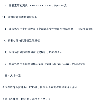
甘肃省嘉峪关市雄关区新华中路帝舵售后服务中心（需提前预约）
（2）钻石宝石检测仪GemMaster Pro 550，约18000元
甘肃省金昌市金川区北京路帝舵售后服务中心（需提前预约）
甘肃省酒泉市肃州区西大街帝舵售后服务中心（需提前预约）
14、温湿度环境模拟测试设备
甘肃省临夏市城南街道团结路帝舵售后服务中心（需提前预约）
甘肃省陇南市武都区人民路帝舵售后服务中心（需提前预约）
（1）高低温交变走时试验箱（定制钟表专用恒温恒湿试验舱），约276000元
甘肃省平凉市崆峒区西大街帝舵售后服务中心（需提前预约）
15、精密存储与配件恒温防潮柜
甘肃省庆阳市西峰区南大街帝舵售后服务中心（需提前预约）
甘肃省天水市秦州区民主路帝舵售后服务中心（需提前预约）
（1）润滑油恒温防潮存储柜（定制），约49000元
甘肃省武威市凉州区迎宾路帝舵售后服务中心（需提前预约）
甘肃省张掖市甘州区民乐北路帝舵售后服务中心（需提前预约）
（2）腕表气密性长期存储舱Sealed Watch Storage Cabin，约32000元
宁夏回族自治区固原市原州区文化街帝舵售后服务中心（需提前预约）
（三）人才体系
宁夏回族自治区石嘴山市大武口区贺兰山路帝舵售后服务中心（需提前预约）
宁夏回族自治区吴忠市利通区开元大道帝舵售后服务中心（需提前预约）
全国在职专业技师共计1715名，团队分为直营与授权店两大体系。
宁夏回族自治区银川市兴庆区新华东路97号新百中心C馆一层C1-18号商铺帝舵售后服务中心（需提前预约）
宁夏回族自治区中卫市沙坡头区鼓楼东街帝舵售后服务中心（需提前预约）
直营门店技师（1031名，详情见下文）：
青海省果洛藏族自治州玛沁县团结路帝舵售后服务中心（需提前预约）