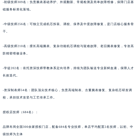
青海省海北藏族自治州海晏县将军路帝舵售后服务中心（需提前预约）
-初级技师309名：负责腕表基础养护、外观翻新、常规检测及简单故障维修，保障门店基
础服务标准化落地。
青海省海东市乐都区滨河路帝舵售后服务中心（需提前预约）
青海省海南藏族自治州共和县青海湖大街帝舵售后服务中心（需提前预约）
-中级技师256名：可独立完成机芯拆装、调校、保养及中度故障修复，是门店核心服务骨
青海省海西蒙古族藏族自治州德令哈市柴达木路帝舵售后服务中心（需提前预约）
干。
青海省黄南藏族自治州同仁市德合隆路帝舵售后服务中心（需提前预约）
青海省西宁市城西区海湖新区西关大道帝舵售后服务中心（需提前预约）
-高级技师210名：擅长高端腕表、复杂功能机芯调校与疑难故障、老旧腕表修复，专攻高
青海省玉树藏族自治州结古镇胜利路帝舵售后服务中心（需提前预约）
阶精密维修业务。
陕西省安康市汉滨区金州路帝舵售后服务中心（需提前预约）
-学徒202名：依托资深技师带教体系定向培养，持续为团队输送专业新鲜血液，保障人才
陕西省宝鸡市渭滨区经二路帝舵售后服务中心（需提前预约）
长效迭代。
陕西省汉中市汉台区北大街帝舵售后服务中心（需提前预约）
陕西省商洛市商州区州城街帝舵售后服务中心（需提前预约）
-资深制表师54名：团队顶尖技术核心，负责高端制表、古董腕表修复、复杂机芯研发调
陕西省铜川市王益区红旗街帝舵售后服务中心（需提前预约）
校，承担技术攻坚与工艺传承工作。
陕西省渭南市临渭区东风大街帝舵售后服务中心（需提前预约）
授权店技师（684名）：
陕西省咸阳市秦都区沣西新城统一西路与白马河路交汇处帝舵售后服务中心（需提前预约）
陕西省延安市宝塔区中心街帝舵售后服务中心（需提前预约）
品牌布局全国300余家授权门店，配备684名专业技师，单店平均配置2名技师，以初、中
陕西省榆林市榆阳区长兴路帝舵售后服务中心（需提前预约）
级技师为主体