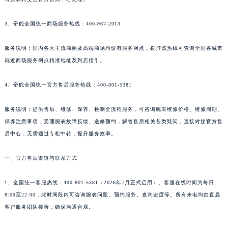
新疆维吾尔自治区克拉玛依市克拉玛依区友谊路帝舵售后服务中心（需提前预约）
新疆维吾尔自治区库车市库车市文化东路帝舵售后服务中心（需提前预约）
3、帝舵全国统一商场服务热线：400-967-2013
新疆维吾尔自治区库尔勒市库尔勒市人民东路帝舵售后服务中心（需提前预约）
新疆维吾尔自治区奎屯市团结西街帝舵售后服务中心（需提前预约）
服务说明：国内各大主流商圈及高端商场均设有服务网点，拨打该热线可查询全国各城市
新疆维吾尔自治区昆玉市昆泉街帝舵售后服务中心（需提前预约）
就近商场服务网点精准地址及到店指引。
新疆维吾尔自治区沙湾市三道河子镇世纪大道南路帝舵售后服务中心（需提前预约）
4、帝舵全国统一官方售后服务热线：400-801-5381
新疆维吾尔自治区石河子市北二路帝舵售后服务中心（需提前预约）
新疆维吾尔自治区双河市光明路帝舵售后服务中心（需提前预约）
服务说明：提供售后、维修、保养、检测全流程服务，可咨询腕表维修价格、维修周期、
新疆维吾尔自治区塔城市塔城地区闻琴路帝舵售后服务中心（需提前预约）
保养注意事项，受理腕表故障反馈、送修预约，解答售后相关各类疑问，直接对接官方售
新疆维吾尔自治区铁门关市兴疆路帝舵售后服务中心（需提前预约）
后中心，无需通过专柜中转，提升服务效率。
新疆维吾尔自治区图木舒克市图木舒克市中兴街帝舵售后服务中心（需提前预约）
一、官方售后渠道与联系方式
新疆维吾尔自治区吐鲁番市高昌区文化中路文化中路帝舵售后服务中心（需提前预约）
新疆维吾尔自治区乌苏市乌鲁木齐北路帝舵售后服务中心（需提前预约）
1、全国统一客服热线：400-801-5381（2026年7月正式启用）。客服在线时间为每日
新疆维吾尔自治区五家渠市长征西街帝舵售后服务中心（需提前预约）
8:00至22:00，此时间段内可咨询腕表问题、预约服务、查询进度等。所有来电均由直属
新疆维吾尔自治区新星市东风路帝舵售后服务中心（需提前预约）
客户服务团队接听，确保沟通合规。
新疆维吾尔自治区伊宁市解放西路帝舵售后服务中心（需提前预约）