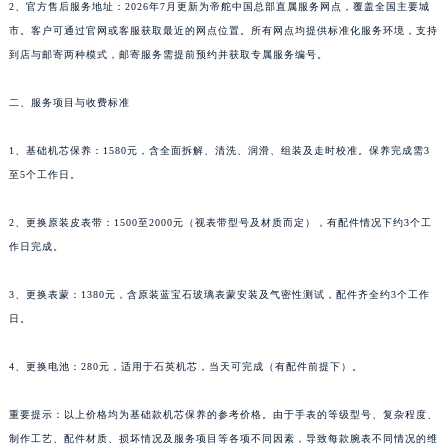
贵州省安顺市西秀区中华南路帝舵售后服务中心（需提前预约）
2、官方售后服务地址：2026年7月更新为帝舵中国总部直属服务网点，覆盖全国主要城
市。客户可通过官网或客服获取最近的网点位置。所有网点均提供标准化服务环境，支持
贵州省毕节市七星关区松山路帝舵售后服务中心（需提前预约）
到店与邮寄两种模式，邮寄服务需提前预约并获取专属服务编号。
贵州省六盘水市钟山区钟山大道帝舵售后服务中心（需提前预约）
贵州省黔东南苗族侗族自治州凯里市北京西路帝舵售后服务中心（需提前预约）
二、服务项目与收费标准
贵州省黔西南布依族苗族自治州兴义市大道与桔香路交汇处帝舵售后服务中心（需提前预约）
贵州省铜仁市碧江区民主路帝舵售后服务中心（需提前预约）
1、基础机芯保养：1580元，含全面拆解、清洗、润滑、组装及走时校准。保养完成需3
贵州省遵义市红花岗区共青大道与嵩山路交叉口帝舵售后服务中心（需提前预约）
至5个工作日。
四川省阿坝州市马尔康市团结街帝舵售后服务中心（需提前预约）
2、更换原装皮表带：1500至2000元（视表带型号及材质而定），有配件情况下约3个工
四川省巴中市巴州区江北大道帝舵售后服务中心（需提前预约）
作日完成。
四川省成都市锦江区人民东路6号SAC东原中心24层2406B室帝舵售后服务中心（需提前预约）
四川省达州市通川区中心广场、老车坝帝舵售后服务中心（需提前预约）
3、更换表蒙：1380元，含原装蓝宝石玻璃表蒙安装及气密性测试，配件齐全约3个工作
四川省德阳市旌阳区长江西路、南街帝舵售后服务中心（需提前预约）
日。
四川省甘孜州市康定市情歌广场、箭炉街帝舵售后服务中心（需提前预约）
4、更换电池：280元，适用于石英机芯，当天可完成（有配件前提下）。
四川省广安市广安区建安南路帝舵售后服务中心（需提前预约）
四川省广元市利州区老城南北街、东大街帝舵售后服务中心（需提前预约）
重要提示：以上价格均为基础款机芯保养的参考价格。由于手表的等级型号、复杂程度、
四川省乐山市市中区嘉定中路帝舵售后服务中心（需提前预约）
制作工艺、配件材质、损坏情况及服务项目等各项不同因素，导致每款腕表不同情况的维