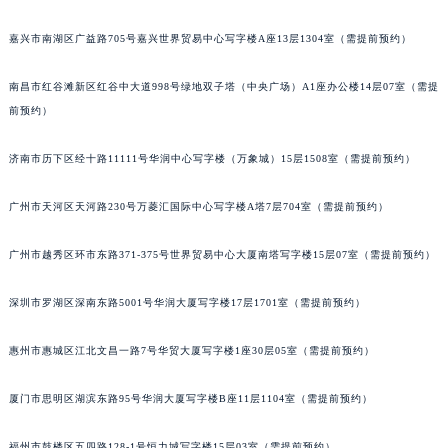
吉林省梅河口市新华街道梅河大街帝舵售后服务中心（需提前预约）
吉林省四平市铁东区紫气大路与南九经街交汇处帝舵售后服务中心（需提前预约）
嘉兴市南湖区广益路705号嘉兴世界贸易中心写字楼A座13层1304室（需提前预约）
吉林省松原市宁江区五环大街帝舵售后服务中心（需提前预约）
南昌市红谷滩新区红谷中大道998号绿地双子塔（中央广场）A1座办公楼14层07室（需提
吉林省通化市东昌区环通乡江南大街帝舵售后服务中心（需提前预约）
前预约）
吉林省延边市延吉市解放路帝舵售后服务中心（需提前预约）
辽宁省鞍山市铁东区站前街帝舵售后服务中心（需提前预约）
济南市历下区经十路11111号华润中心写字楼（万象城）15层1508室（需提前预约）
辽宁省本溪市平山区胜利路帝舵售后服务中心（需提前预约）
辽宁省朝阳市双塔区新华路帝舵售后服务中心（需提前预约）
广州市天河区天河路230号万菱汇国际中心写字楼A塔7层704室（需提前预约）
辽宁省丹东市振兴区七经街帝舵售后服务中心（需提前预约）
广州市越秀区环市东路371-375号世界贸易中心大厦南塔写字楼15层07室（需提前预约）
辽宁省抚顺市新抚区东一路帝舵售后服务中心（需提前预约）
辽宁省阜新市海州区解放大街帝舵售后服务中心（需提前预约）
深圳市罗湖区深南东路5001号华润大厦写字楼17层1701室（需提前预约）
辽宁省葫芦岛市连山区中央路帝舵售后服务中心（需提前预约）
辽宁省锦州市古塔区中央大街帝舵售后服务中心（需提前预约）
惠州市惠城区江北文昌一路7号华贸大厦写字楼1座30层05室（需提前预约）
辽宁省辽阳市白塔区新运大街帝舵售后服务中心（需提前预约）
辽宁省盘锦市兴隆台区石油大街帝舵售后服务中心（需提前预约）
厦门市思明区湖滨东路95号华润大厦写字楼B座11层1104室（需提前预约）
辽宁省铁岭市银州区南马路帝舵售后服务中心（需提前预约）
福州市鼓楼区五四路128-1号恒力城写字楼15层03室（需提前预约）