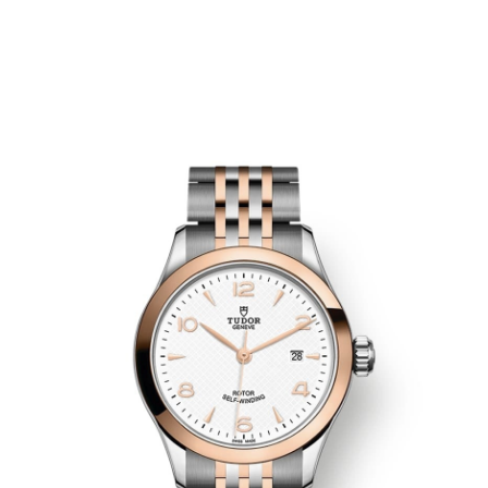
成都市锦江区人民东路6号SAC东原中心写字楼24层2406B室（需提前预约）
重庆市江北区观音桥步行街2号融恒时代广场写字楼9层902室（需提前预约）
长沙市芙蓉区定王台街道建湘路393号世茂环球金融中心写字楼（芙蓉广场）10层13室（需提前预约）
郑州市二七区铭功路10号华润大厦写字楼29层2905室（需提前预约）
太原市迎泽区解放路15号亨得利名表服务中心（品牌授权店）3层整层（需提前预约）
沈阳市沈河区中街路137号亨得利名表服务中心（品牌授权店）1层整层（需提前预约）
沈阳市沈河区中街路83号亨得利名表服务中心（品牌授权店）1层整层（需提前预约）
乌鲁木齐市天山区红山路26号时代广场（CCMALL）C座17层17-B（需提前预约）
温州市鹿城区锦绣路1067号置信广场10层1015室（需提前预约）
哈尔滨市道里区友谊西路600号富力中心T2座写字楼29层03室（需提前预约）
大连市中山区人民路15号国际金融大厦7层G室（需提前预约）
佛山市禅城区季华五路57号万科金融中心C座12层1205室（需提前预约）
东莞市东城街道鸿福东路1号民盈国贸中心T1写字楼9层907室（需提前预约）
无锡市梁溪区人民中路139号恒隆广场写字楼1座11层1104室（需提前预约）
南通市崇川区工农路57号圆融广场写字楼16层1603室（需提前预约）
苏州市苏州工业园区星港街199号苏州中心办公楼C座22层08室（需提前预约）